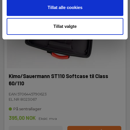
Tillat alle cookies
Tillat valgte
Kimo/Sauermann ST110 Softcase til Class
60/110
EAN 5706445790623
EL.NR 8023067
På sentrallager
395,00 NOK
Ekskl. mva