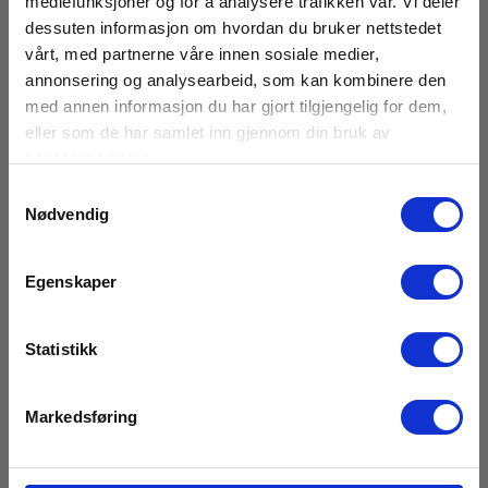
mediefunksjoner og for å analysere trafikken vår. Vi deler
Kimo/Sauermann MTP-310 Hardcase til Class
dessuten informasjon om hvordan du bruker nettstedet
vårt, med partnerne våre innen sosiale medier,
210/310.
annonsering og analysearbeid, som kan kombinere den
EAN 5706445792443
med annen informasjon du har gjort tilgjengelig for dem,
eller som de har samlet inn gjennom din bruk av
Lav lagerbeholdning
tjenestene deres.
2 845,00 NOK
Ekskl. mva
Samtykkevalg
Nødvendig
Les mer
Kjøp nå
Egenskaper
Statistikk
Markedsføring