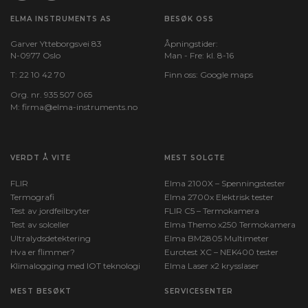
ELMA INSTRUMENTS AS
BESØK OSS
Garver Ytteborgsvei 83
Åpningstider:
N-0977 Oslo
Man - Fre: kl. 8-16
T:
22 10 42 70
Finn oss:
Google maps
Org. nr. 935 507 065
M:
firma@elma-instruments.no​
VERDT Å VITE
MEST SOLGTE
FLIR
Elma 2100X – Spenningstester
Termografi
Elma 2700x Elektrisk tester
Test av jordfeilbryter
FLIR C5 – Termokamera
Test av solceller
Elma Themo x250 Termokamera
Ultralydsdetektering
Elma BM2805 Multimeter
Hva er flimmer?
Eurotest XC – NEK400 tester
Klimalogging med IOT teknologi
Elma Laser x2 krysslaser
MEST BESØKT
SERVICESENTER