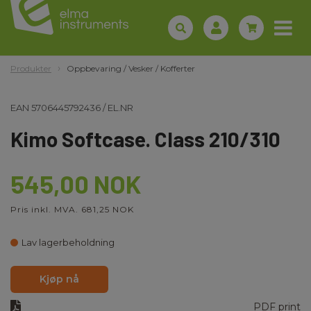
Produkter
Oppbevaring / Vesker / Kofferter
EAN
5706445792436
/
EL.NR
Kimo Softcase. Class 210/310
545,00 NOK
Pris inkl. MVA. 681,25 NOK
Lav lagerbeholdning
Kjøp nå
PDF print