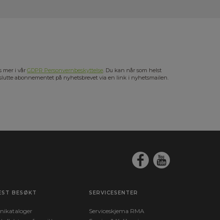
s mer i vår
GDPR Personvernbeskyttelse
. Du kan når som helst
slutte abonnementet på nyhetsbrevet via en link i nyhetsmailen.
EST BESØKT
SERVICESENTER
nikataloger
Serviceskjema RMA