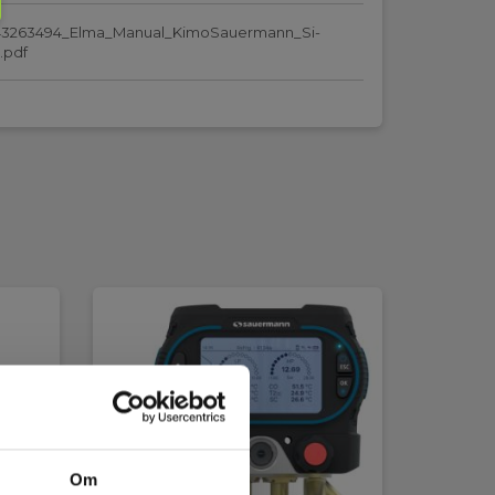
43263494_Elma_Manual_KimoSauermann_Si-
.pdf
Om