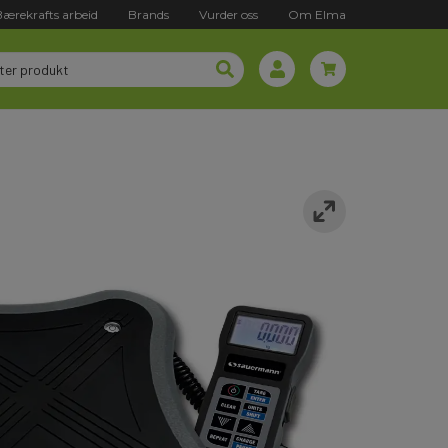
Bærekrafts arbeid
Brands
Vurder oss
Om Elma