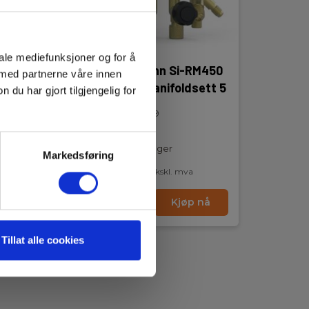
iale mediefunksjoner og for å
M450
Kimo/Sauermann Si-RM450
 med partnerne våre innen
ett 4
smart 4-veis manifoldsett 5
u har gjort tilgjengelig for
EAN 3700543262879
EL.NR 8798790941
Snart på sentrallager
Markedsføring
9 045,00 NOK
Ekskl. mva
nå
Les mer
Kjøp nå
Tillat alle cookies