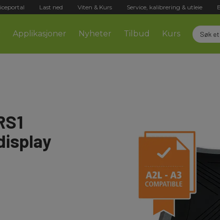
iceportal
Last ned
Viten & Kurs
Service, kalibrering & utleie
r
Applikasjoner
Nyheter
Tilbud
Kurs
RS1
display