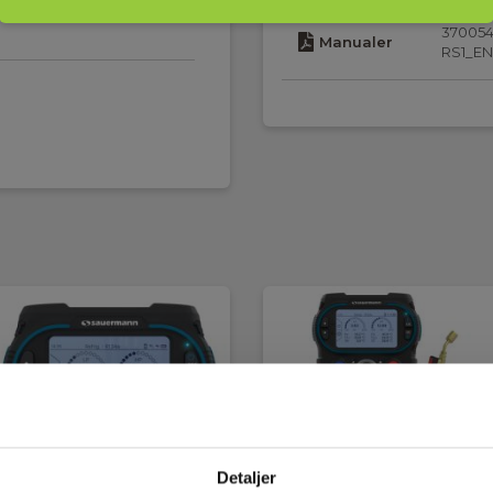
37005
Manualer
RS1_EN
runnsbelyst
Detaljer