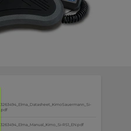
43263494_Elma_Datasheet_KimoSauermann_Si-
.pdf
3263494_Elma_Manual_Kimo_Si-RS1_EN.pdf