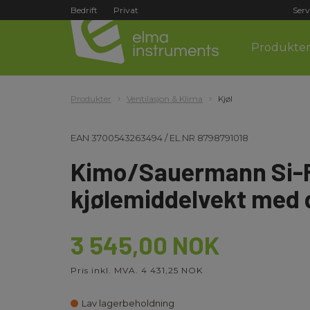
Bedrift
Privat
Serv
Produkte
Produkter
Ventilasjon & Klima
Kjøl
EAN
3700543263494
/
EL.NR
8798791018
Kimo/Sauermann Si-
kjølemiddelvekt med 
3 545,00 NOK
Pris inkl. MVA. 4 431,25 NOK
Lav lagerbeholdning