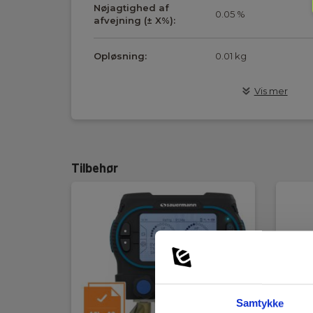
Nøjagtighed af
0.05 %
afvejning (± X%):
Opløsning:
0.01 kg
Vis mer
Display og indikering
Display:
Digitalt display, bakg
Tilbehør
Kommunikation
Kommunikation:
Bluetooth
Mobilapp
Mobilapp:
Android,iOS (inkl.)
Samtykke