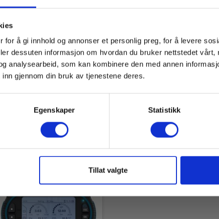
kies
 for å gi innhold og annonser et personlig preg, for å levere sos
(inkl.)
o/Sauermann Si-RM450
Kimo/Sauermann Si-R
deler dessuten informasjon om hvordan du bruker nettstedet vårt,
t 4-veis manifoldsett 2
smart 4-veis manifolds
og analysearbeid, som kan kombinere den med annen informasjon d
 inn gjennom din bruk av tjenestene deres.
3700543263586
EAN 3700543263609
EL.NR 8798790938
95 mm
rt på sentrallager
Snart på sentrallager
Egenskaper
Statistikk
5,00 NOK
8 420,00 NOK
Ekskl. mva
Ekskl. mva
es mer
Kjøp nå
Les mer
Kjøp 
Tillat valgte
1x Si-RM450 4-veis