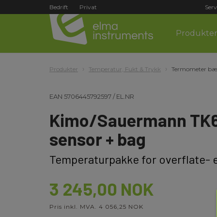
Bedrift
Privat
Serv
Produkte
Produkter
Temperatur, Fukt & Trykk
Termometer bæ
EAN
5706445792597
/
EL.NR
Kimo/Sauermann TK
sensor + bag
Temperaturpakke for overflate- e
3 245,00 NOK
Pris inkl. MVA. 4 056,25 NOK