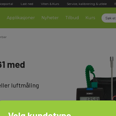
iceportal
Last ned
Viten & Kurs
Service, kalibrering & utleie
r
Applikasjoner
Nyheter
Tilbud
Kurs
rbar
61 med
ller luftmåling
Velg kundetype