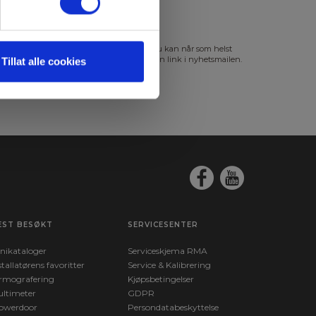
s mer i vår
GDPR Personvernbeskyttelse
. Du kan når som helst
slutte abonnementet på nyhetsbrevet via en link i nyhetsmailen.
Tillat alle cookies
EST BESØKT
SERVICESENTER
nikataloger
Serviceskjema RMA
stallatørens favoritter
Service & Kalibrering
rmografering
Kjøpsbetingelser
ltimeter
GDPR
owerdoor
Persondatabeskyttelse