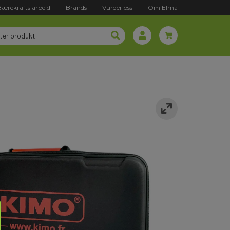
Bærekrafts arbeid
Brands
Vurder oss
Om Elma