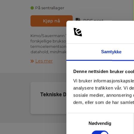
På sentrallager
Kjøp nå
PDF print
Kimo/Sauermann TK61 er et industritermometer for m
forskjellige bruksområder, avhengig av sondevalg. I
termoelementsonder, Type-K, J, T og S. Instrumentet 
Samtykke
datahold, min/maks, alarm og automatisk avstenging.
overflatesensor og en superrask ledningssensor. Over
Les mer
membran for avlesning av temperaturen, som gjør at 
avleses. Ledningssensoren er 30mm lang og har et l
Denne nettsiden bruker coo
som betyr at den stabiliserer seg innen 6-8 sekunder
omgivelsestemperaturen, derav navnet superrask. Lev
Vi bruker informasjonskapsler
bag som inneholder; Kimo TK61, SCLK150 overflatetra
analysere trafikken vår. Vi 
trådsvinger.
Tekniske Data
sosiale medier, annonsering 
dem, eller som de har samlet
Samtykkevalg
Nødvendig