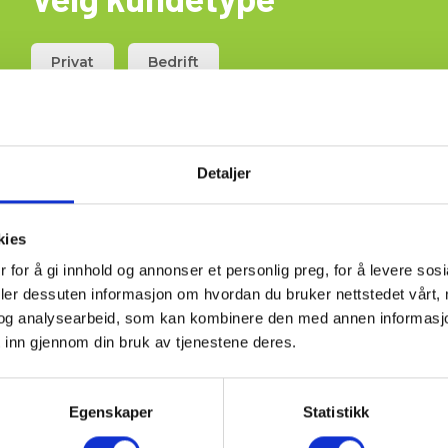
Privat
Bedrift
åling av temperatur i mange
nstrumentet er kompatibelt med
har bakgrunnsbelyst display,
Detaljer
 Settet inkluderer en
flatesensoren har en fleksibel
ujevne overflater også kan
ite volum ved målepunktet, noe
kies
 avhengig av
eres som et komplett sett i en
 for å gi innhold og annonser et personlig preg, for å levere sos
nsduser og type K superrask
deler dessuten informasjon om hvordan du bruker nettstedet vårt,
og analysearbeid, som kan kombinere den med annen informasjon d
 inn gjennom din bruk av tjenestene deres.
Egenskaper
Statistikk