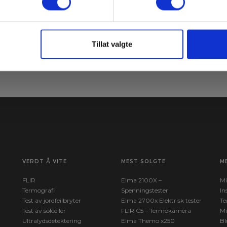
ne
Le
Meld meg på
av
Tillat valgte
VERDT Å VITE
MEST SOLGTE
M
FLIR
Elma 2100X –
Mi
Termografi
Spenningstester
In
Test av jordfeilbryter
Elma 2700x Elektrisk tester
Te
Test av solceller
FLIR C5 – Termokamera
Mu
Ultralydsdetektering
Elma Themo x250
Bl