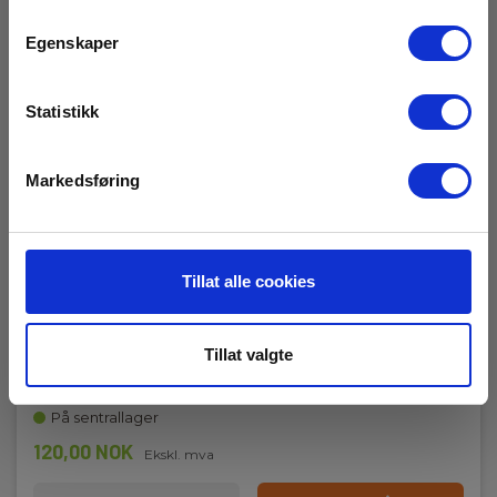
Åpning
Egenskaper
Ø32mm
IEC 61010
Statistikk
Kat III 1000V
Markedsføring
Kat IV 600V
Tillat alle cookies
Krokodilleklemme 5066, ø32mm kjeve, Blå
Tillat valgte
EAN 5706445321162
EL.NR 8030393
På sentrallager
120,00 NOK
Ekskl. mva