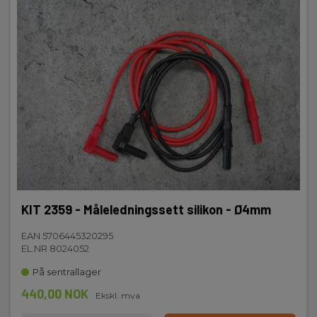
KIT 2359 - Måleledningssett silikon - Ø4mm
EAN 5706445320295
EL.NR 8024052
På sentrallager
440,00 NOK
Ekskl. mva