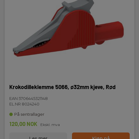
Ø32mm
IEC 61010
Kat III 1000V
Kat IV 600V
Krokodilleklemme 5066, ø32mm kjeve, Rød
EAN 5706445321148
EL.NR 8024240
På sentrallager
120,00 NOK
Ekskl. mva
Les mer
Kjøp nå