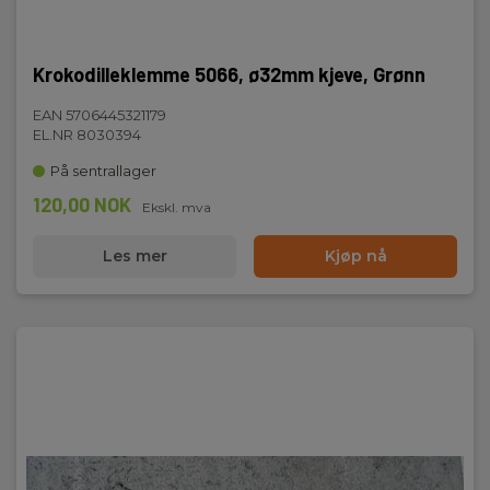
Krokodilleklemme 5066, ø32mm kjeve, Grønn
EAN 5706445321179
EL.NR 8030394
På sentrallager
120,00 NOK
Ekskl. mva
Les mer
Kjøp nå