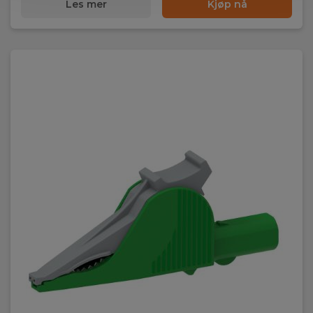
Les mer
Kjøp nå
Max strøm
36A
Åpning
Ø32mm
IEC 61010
Kat III 1000V
Kat IV 600V