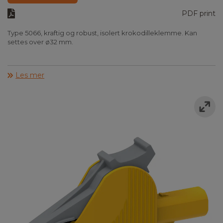
PDF print
Type 5066, kraftig og robust, isolert krokodilleklemme. Kan
settes over ø32 mm.
Les mer
Max strøm
36A
Åpning
Ø32mm
IEC 61010
Kat III 1000V
Kat IV 600V