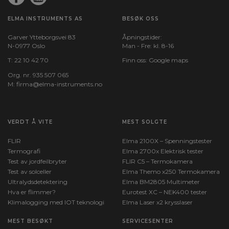
ELMA INSTRUMENTS AS
BESØK OSS
Garver Ytteborgsvei 83
Åpningstider:
N-0977 Oslo
Man - Fre: kl. 8-16
T:
22 10 42 70
Finn oss:
Google maps
Org. nr. 935 507 065
M:
firma@elma-instruments.no​
VERDT Å VITE
MEST SOLGTE
FLIR
Elma 2100X – Spenningstester
Termografi
Elma 2700x Elektrisk tester
Test av jordfeilbryter
FLIR C5 – Termokamera
Test av solceller
Elma Themo x250 Termokamera
Ultralydsdetektering
Elma BM2805 Multimeter
Hva er flimmer?
Eurotest XC – NEK400 tester
Klimalogging med IOT teknologi
Elma Laser x2 krysslaser
MEST BESØKT
SERVICESENTER