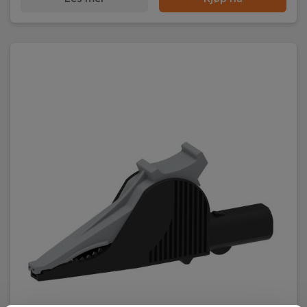
Max strøm
36A
Åpning
Ø32mm
IEC 61010
Kat III 1000V
Kat IV 600V