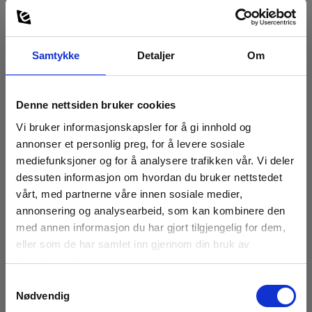
Krokodilleklemme 5066, ø32mm kjeve, Sort
Samtykke
Detaljer
Om
EAN 5706445321155
EL.NR 8024241
På sentrallager
Denne nettsiden bruker cookies
120,00 NOK
Vi bruker informasjonskapsler for å gi innhold og
Ekskl. mva
annonser et personlig preg, for å levere sosiale
Les mer
Kjøp nå
mediefunksjoner og for å analysere trafikken vår. Vi deler
dessuten informasjon om hvordan du bruker nettstedet
vårt, med partnerne våre innen sosiale medier,
annonsering og analysearbeid, som kan kombinere den
med annen informasjon du har gjort tilgjengelig for dem,
eller som de har samlet inn gjennom din bruk av
tjenestene deres.
Max strøm
Samtykkevalg
36A
Nødvendig