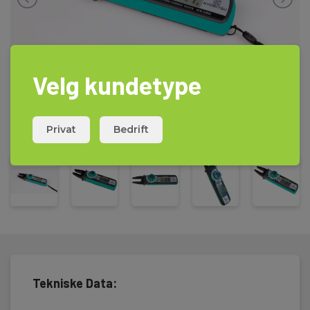
Velg kundetype
Privat
Bedrift
Tekniske Data: