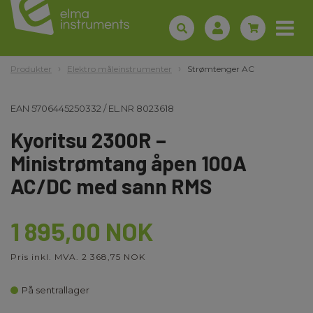
Produkter
Elektro måleinstrumenter
Strømtenger AC
EAN
5706445250332
/
EL.NR
8023618
Kyoritsu 2300R –
Ministrømtang åpen 100A
AC/DC med sann RMS
1 895,00 NOK
Pris inkl. MVA. 2 368,75 NOK
På sentrallager