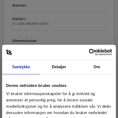
Batteri
Batteri:
2 x AAA Alkaline (inkl.)
Dimensioner
Vis mer
Samtykke
Detaljer
Om
Tangvidde (mm):
10
Strømmåling, AC (A):
Denne nettsiden bruker cookies
100
Last ned
Vi bruker informasjonskapsler for å gi innhold og
annonser et personlig preg, for å levere sosiale
Strømmåling, DC (A):
Manualer
mediefunksjoner og for å analysere trafikken vår. Vi deler
100
Elma_Manual_Kyoritsu_2300R_miniclamp__EN.pdf
dessuten informasjon om hvordan du bruker nettstedet