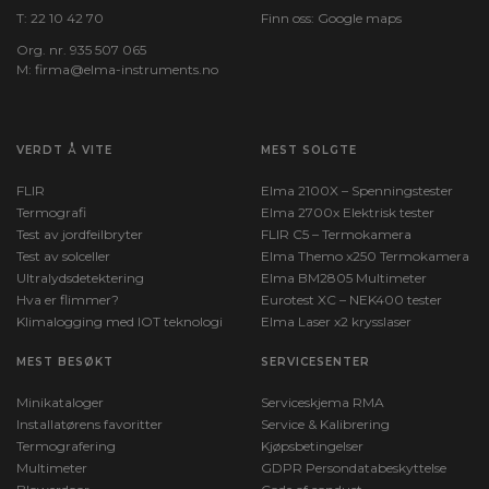
T:
22 10 42 70
Finn oss:
Google maps
Org. nr. 935 507 065
M:
firma@elma-instruments.no​
VERDT Å VITE
MEST SOLGTE
FLIR
Elma 2100X – Spenningstester
Termografi
Elma 2700x Elektrisk tester
Test av jordfeilbryter
FLIR C5 – Termokamera
Test av solceller
Elma Themo x250 Termokamera
Ultralydsdetektering
Elma BM2805 Multimeter
Hva er flimmer?
Eurotest XC – NEK400 tester
Klimalogging med IOT teknologi
Elma Laser x2 krysslaser
MEST BESØKT
SERVICESENTER
Minikataloger
Serviceskjema RMA
Installatørens favoritter
Service & Kalibrering
Termografering
Kjøpsbetingelser
Multimeter
GDPR Persondatabeskyttelse