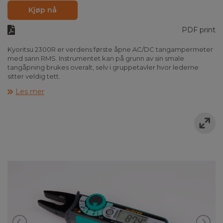
Kjøp nå
PDF print
Kyoritsu 2300R er verdens første åpne AC/DC tangampermeter
med sann RMS. Instrumentet kan på grunn av sin smale
tangåpning brukes overalt, selv i gruppetavler hvor lederne
sitter veldig tett.
Les mer
Kyoritsu 2300R måler sann RMS AC/DC strøm helt opp til 100 A,
den har datalagring, auto-av funksjon, automatisk nulljustering
og berøringsfri spenningsindikering. Spenningsindikeringen gir
et akustisk signal når tangen nærmer seg et signal, hvor
spenningen overstiger ca. 80V.
Instrumentet tilfredsstiller IEC 61010-1 KAT III 300V og leveres
komplett i veske med batterier og brukerveiledning.