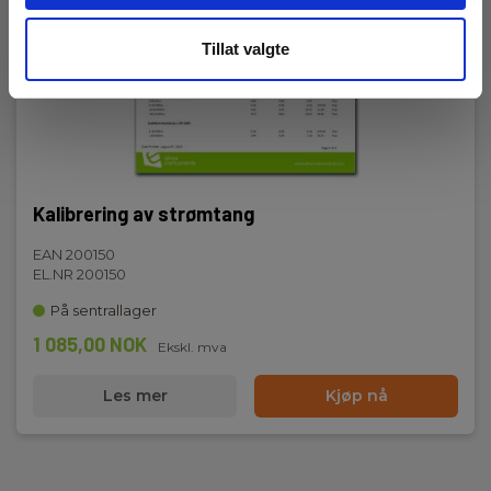
Tillat valgte
Kalibrering av strømtang
EAN 200150
EL.NR 200150
På sentrallager
1 085,00 NOK
Ekskl. mva
Les mer
Kjøp nå