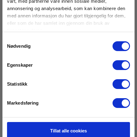
vårt, med partnerne våre innen sosiale medier,
Display :
Manualer
annonsering og analysearbeid, som kan kombinere den
LCD
Elma_Manual_Kyoritsu_2300R_miniclamp__SE.pdf
med annen informasjon du har gjort tilgjengelig for dem,
eller som de har samlet inn gjennom din bruk av
Spenningsmåling:
tjenestene deres.
AC
Samtykkevalg
Nødvendig
Sann RMS:
Ja
Tilbehør
Egenskaper
Batteri:
2 stk , Genopladeligt, Ekskl.
Statistikk
Vekt (g):
110
Markedsføring
Dimensjoner HxBxD (mm):
161 x 40 x 30
Tillat alle cookies