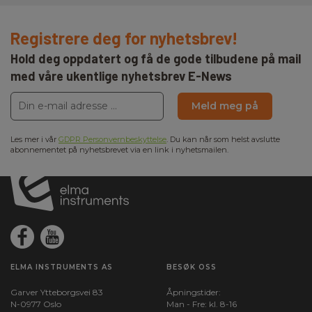
Registrere deg for nyhetsbrev!
Hold deg oppdatert og få de gode tilbudene på mail
med våre ukentlige nyhetsbrev E-News
Meld meg på
Les mer i vår
GDPR Personvernbeskyttelse
. Du kan når som helst avslutte
abonnementet på nyhetsbrevet via en link i nyhetsmailen.
ELMA INSTRUMENTS AS
BESØK OSS
Garver Ytteborgsvei 83
Åpningstider:
N-0977 Oslo
Man - Fre: kl. 8-16