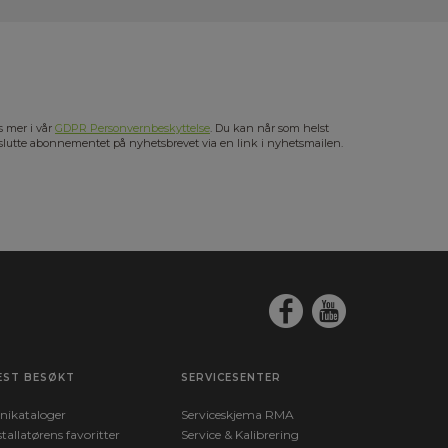
s mer i vår
GDPR Personvernbeskyttelse
. Du kan når som helst
slutte abonnementet på nyhetsbrevet via en link i nyhetsmailen.
EST BESØKT
SERVICESENTER
nikataloger
Serviceskjema RMA
stallatørens favoritter
Service & Kalibrering