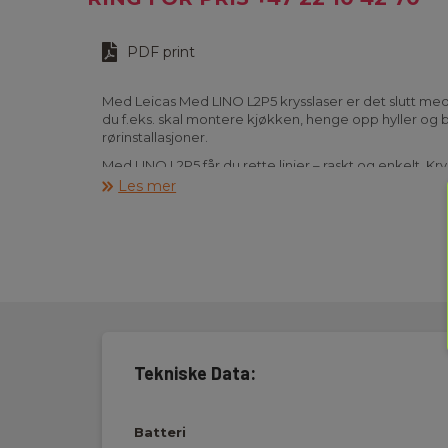
PDF print
Med Leicas Med LINO L2P5 krysslaser er det slutt me
du f.eks. skal montere kjøkken, henge opp hyller og bi
rørinstallasjoner.
Med LINO L2P5 får du rette linjer – raskt og enkelt. K
horisontale og vertikale laserlinjer slik at og du kan b
Les mer
arbeidet. Det eneste du trenger å gjøre er å sette la
klarer den resten selv. Den normale rekkevidden på l
detektor helt opptil 80 m.
Glem alt om tidskrevende, nøyaktige innstilling av ins
kompenseres automatisk. Hvis avgivelsen er større, s
derved unngå feil måling. Utover horisontale og vertik
linjer i skrå vinkler – som kan være nyttig f.eks. ved
Med LINO’s låsefunksjon, stopper du selvnivelleringen,
vinkelen du ønsker.
Tekniske Data:
Leica LINO L2P5 leveres klar til bruk i robust koffert in
lader/strømforsyning, sikteplate, batteriadapter til A
Batteri