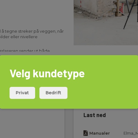
d å tegne streker på veggen, når
lder eller nivellere
rysslaseren sender ut både
egge hender fri til resten av
seren opp og slå den på, så
aseren er opptil 25 m. Med
Velg kundetype
trumentet - avgivelser på ± 4°
endes det ingen laserstråle, og
Privat
Bedrift
ale linjer kan du også lage rette
 oppmåling av trapper og gelendre.
 hvorpå du kan stille inn den
Last ned
kl. Li-Ion batteri med
A batterier og brukerveiledning.
Manualer
Elma_M