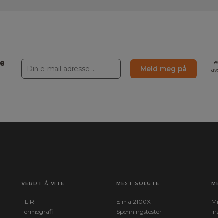
ne
Le
Meld meg på
av
VERDT Å VITE
MEST SOLGTE
M
FLIR
Elma 2100X –
Mi
Termografi
Spenningstester
In