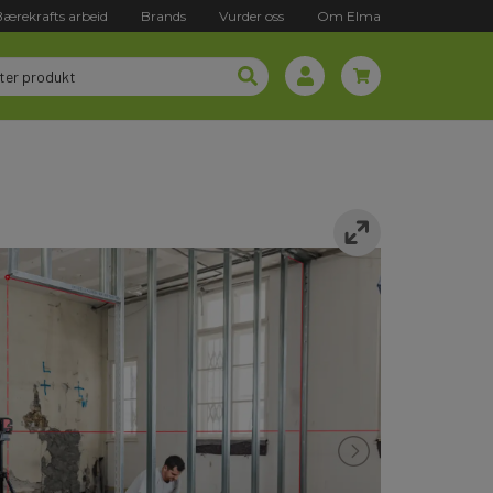
Bærekrafts arbeid
Brands
Vurder oss
Om Elma