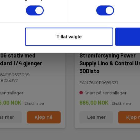
Tillat valgte
105 stativ med
Strømforsyning Power
dard 1/4 gjenger
Supply Lino & Control U
3DDisto
7640180533009
 8023377
EAN 7640110699331
sentrallager
Snart på sentrallager
5,00 NOK
685,00 NOK
Ekskl. mva
Ekskl. mva
es mer
Kjøp nå
Les mer
Kjøp 