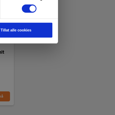
Tillat alle cookies
nit
nå