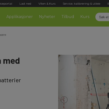
iceportal
Last ned
Viten & Kurs
Service, kalibrering & utleie
r
Applikasjoner
Nyheter
Tilbud
Kurs
asere
n med
batterier