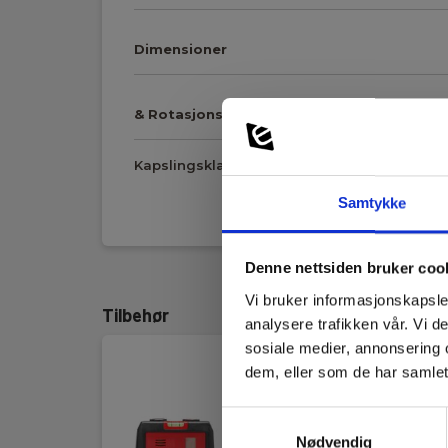
Dimensioner
& Rotasjonslasere
Kapslingsklasse:
54
Samtykke
Vis mer
Op til 25 m (afhængigt
Afstand område :
>80 m med detektor
Denne nettsiden bruker coo
Batteri:
Li-Ion (Inkl.)
Vi bruker informasjonskapsler
Tilbehør
analysere trafikken vår. Vi 
Dimensioner:
110x60x100mm
sosiale medier, annonsering 
dem, eller som de har samlet
Drift temperatur:
–10°C…50°C
Samtykkevalg
Kapslingsklasse:
IP54
Nødvendig