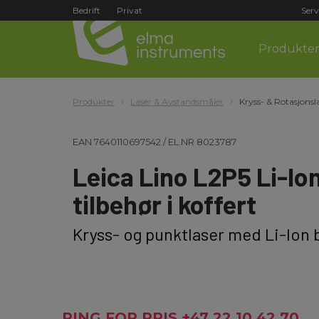
Bedrift
Privat
Serv
Produkte
Produkter
Laser & Avstandsmåler
Kryss- & Rotasjonsl
EAN
7640110697542
/
EL.NR
8023787
Leica Lino L2P5 Li-Io
tilbehør i koffert
Kryss- og punktlaser med Li-Ion 
RING FOR PRIS +47 22 10 42 70