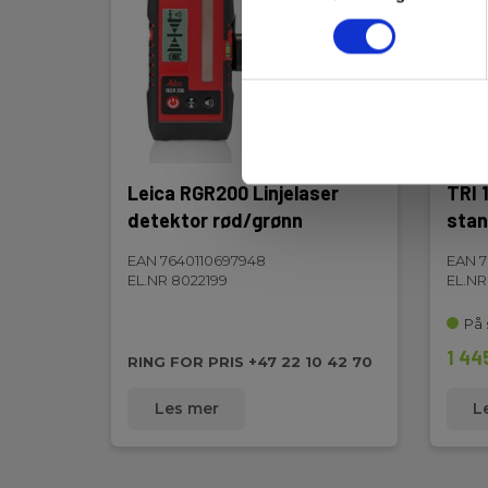
Nettovægt:
530g
Nivelleringspræcision:
± 0,2mm/m
Selvnivellering
4°
område:
Leica RGR200 Linjelaser
TRI 
detektor rød/grønn
stan
Visuell avstand
maks avh. av
35
EAN 7640110697948
EAN 
lysforhold (m):
EL.NR 8022199
EL.NR
På 
Maks avstand med
80
detektor (m):
1 44
RING FOR PRIS +47 22 10 42 70
Horisontal
Les mer
L
nøyaktighet
20
(mm/100m):