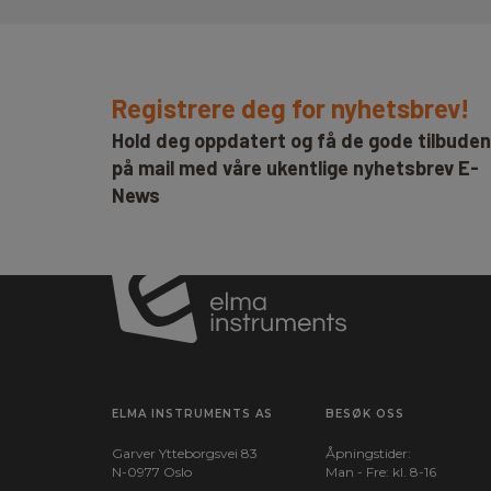
Batteri:
1 stk , Li-Ion, Inkl.
Vekt (g):
530
Registrere deg for nyhetsbrev!
Dimensjoner HxBxD
110x60x100
Hold deg oppdatert og få de gode tilbude
(mm):
på mail med våre ukentlige nyhetsbrev E-
News
ELMA INSTRUMENTS AS
BESØK OSS
Garver Ytteborgsvei 83
Åpningstider:
N-0977 Oslo
Man - Fre: kl. 8-16