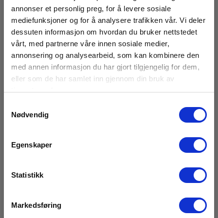
annonser et personlig preg, for å levere sosiale
mediefunksjoner og for å analysere trafikken vår. Vi deler
dessuten informasjon om hvordan du bruker nettstedet
vårt, med partnerne våre innen sosiale medier,
annonsering og analysearbeid, som kan kombinere den
med annen informasjon du har gjort tilgjengelig for dem,
eller som de har samlet inn gjennom din bruk av
tjenestene deres.
Samtykkevalg
Nødvendig
Egenskaper
Statistikk
Stativ CTP104 for Leica Roteo
Markedsføring
EAN 7640110692127