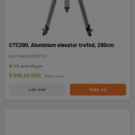
CTC290, Aluminium elevator trefod, 290cm
EAN 7640163573732
På sentrallager
5 595,00 NOK
Ekskl. mva
Les mer
Kjøp nå