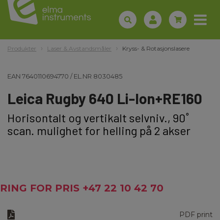
Produkter
Laser & Avstandsmåler
Kryss- & Rotasjonslasere
EAN
7640110694770
/
EL.NR
8030485
Leica Rugby 640 Li-Ion+RE160
Horisontalt og vertikalt selvniv., 90˚
scan. mulighet for helling på 2 akser
RING FOR PRIS +47 22 10 42 70
PDF print