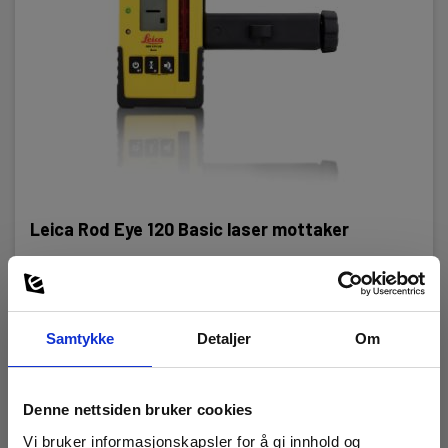
Manuell
Batteri:
1 stk , Li-Ion, Inkl.
Vekt (kg):
2,56
Dimensjoner HxBxD (mm):
212x239x192
Leica Rod Eye 120 Basic laser mottaker
EAN 7640110693315
Detektor/fjernkontroll:
Inkl. detektor
RING FOR PRIS +47 22 10 42 70
Samtykke
Detaljer
Om
Les mer
Denne nettsiden bruker cookies
Vi bruker informasjonskapsler for å gi innhold og