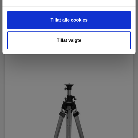
EL.NR 8062815
RING FOR PRIS +47 22 10 42 70
Tillat alle cookies
Les mer
Tillat valgte