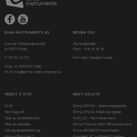
ELMA INSTRUMENTS AS
BESØK OSS
Garver Ytteborgsvei 83
Åpningstider:
N-0977 Oslo
Man - Fre: kl. 8-16
T:
22 10 42 70
Finn oss:
Google maps
Org. nr. 935 507 065
M:
firma@elma-instruments.no​
VERDT Å VITE
MEST SOLGTE
FLIR
Elma 2100X – Spenningstester
Termografi
Elma 2700x Elektrisk tester
Test av jordfeilbryter
FLIR C5 – Termokamera
Test av solceller
Elma Themo x250 Termokamera
Ultralydsdetektering
Elma BM2805 Multimeter
Hva er flimmer?
Eurotest XC – NEK400 tester