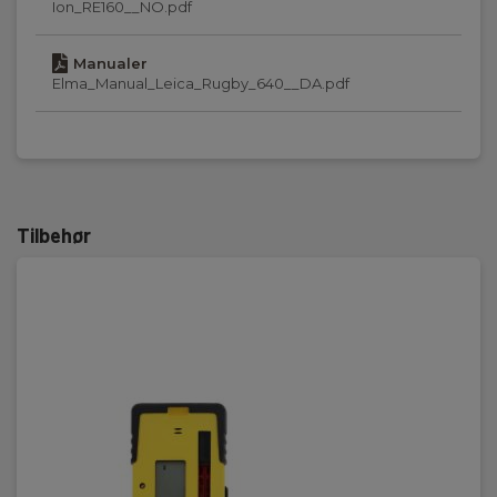
Ion_RE160__NO.pdf
Kapslingsklasse:
IP67
Manualer
Elma_Manual_Leica_Rugby_640__DA.pdf
Laserklasse:
Klasse2 635nm
Nettovægt:
2,56 kg
Tilbehør
Temperatur under opbevaring:
-40…70˚C
Maks avstand med detektor (m):
600
Omdreininger pr minutt:
120,300,600
Type av fall: