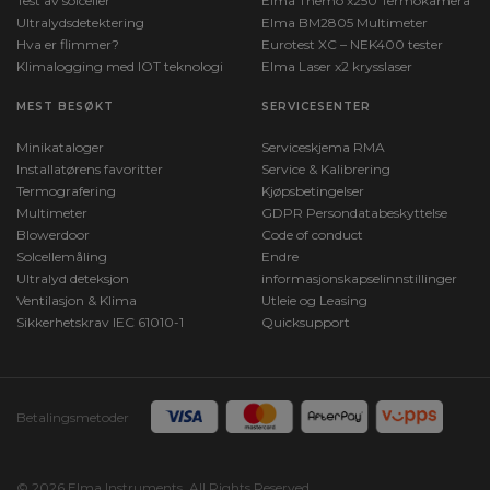
Test av solceller
Elma Themo x250 Termokamera
Ultralydsdetektering
Elma BM2805 Multimeter
Hva er flimmer?
Eurotest XC – NEK400 tester
Klimalogging med IOT teknologi
Elma Laser x2 krysslaser
MEST BESØKT
SERVICESENTER
Minikataloger
Serviceskjema RMA
Installatørens favoritter
Service & Kalibrering
Termografering
Kjøpsbetingelser
Multimeter
GDPR Persondatabeskyttelse
Blowerdoor
Code of conduct
Solcellemåling
Endre
Ultralyd deteksjon
informasjonskapselinnstillinger
Ventilasjon & Klima
Utleie og Leasing
Sikkerhetskrav IEC 61010-1
Quicksupport
Betalingsmetoder
© 2026 Elma Instruments. All Rights Reserved.