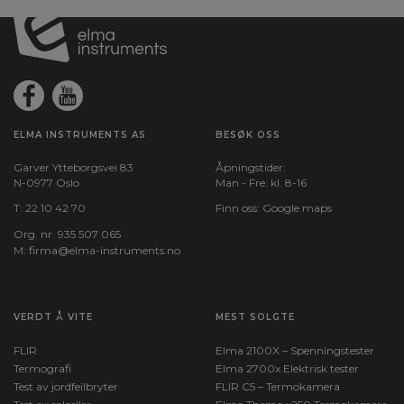
ELMA INSTRUMENTS AS
BESØK OSS
Garver Ytteborgsvei 83
Åpningstider:
N-0977 Oslo
Man - Fre: kl. 8-16
T:
22 10 42 70
Finn oss:
Google maps
Org. nr. 935 507 065
M:
firma@elma-instruments.no​
VERDT Å VITE
MEST SOLGTE
FLIR
Elma 2100X – Spenningstester
Termografi
Elma 2700x Elektrisk tester
Test av jordfeilbryter
FLIR C5 – Termokamera