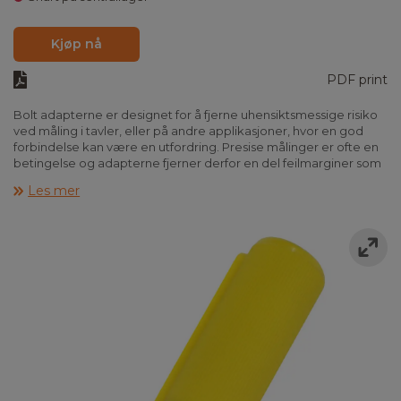
Kjøp nå
PDF print
Bolt adapterne er designet for å fjerne uhensiktsmessige risiko
ved måling i tavler, eller på andre applikasjoner, hvor en god
forbindelse kan være en utfordring. Presise målinger er ofte en
betingelse og adapterne fjerner derfor en del feilmarginer som
kan oppstå ved tester der selve forbindelsen til emnet kan være
Les mer
et problem.
Adapterne leveres i forskjellige størrelser og kan brukes til, blant
annet, måling av større kortslutningsstrømmer i tavler. Dette gir
en større sikkerhet, og de løsner ikke fra emnet, som for
eksempelvis et sett krokodilleklemmer kan gjøre. Boltene er
utarbeidet i overensstemmelse med IEC 61010 og kan benyttes i
sikkerhetsklasse KAT IV 1000V.