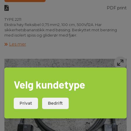
PDF print
TYPE 2211
Ekstra høy fleksibel 0,75 mm2, 100 cm, 500V/12A. Har
sikkerhetsbananstikk med bøssing. Beskyttet mot berøring
med isolert spiss og gliderør med fjær.
Les mer
Velg kundetype
Privat
Bedrift