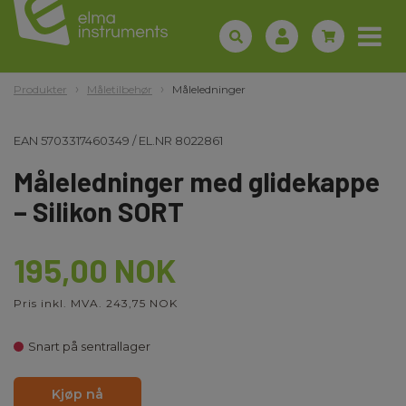
Produkter
Måletilbehør
Måleledninger
EAN
5703317460349
/
EL.NR
8022861
Måleledninger med glidekappe
– Silikon SORT
195,00 NOK
Pris inkl. MVA. 243,75 NOK
Snart på sentrallager
Kjøp nå