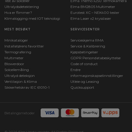
Test av solceller
Elma Themo x250 Termokamera
Ultralydsdetektering
Elma BM2805 Multimeter
Hva er flimmer?
Eurotest XC – NEK400 tester
Klimalogging med IOT teknologi
Elma Laser x2 krysslaser
MEST BESØKT
SERVICESENTER
Minikataloger
Serviceskjema RMA
Installatørens favoritter
Service & Kalibrering
Termografering
Kjøpsbetingelser
Multimeter
GDPR Persondatabeskyttelse
Blowerdoor
Code of conduct
Solcellemåling
Endre
Ultralyd deteksjon
informasjonskapselinnstillinger
Ventilasjon & Klima
Utleie og Leasing
Sikkerhetskrav IEC 61010-1
Quicksupport
Betalingsmetoder
© 2026 Elma Instruments. All Rights Reserved.