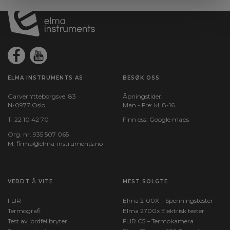
ELMA INSTRUMENTS AS
BESØK OSS
Garver Ytteborgsvei 83
Åpningstider:
N-0977 Oslo
Man - Fre: kl. 8-16
T:
22 10 42 70
Finn oss:
Google maps
Org. nr. 935 507 065
M:
firma@elma-instruments.no​
VERDT Å VITE
MEST SOLGTE
FLIR
Elma 2100X – Spenningstester
Termografi
Elma 2700x Elektrisk tester
Test av jordfeilbryter
FLIR C5 – Termokamera