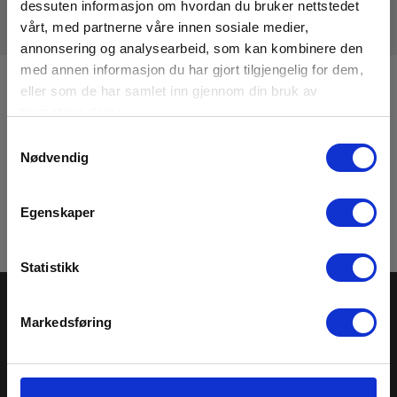
dessuten informasjon om hvordan du bruker nettstedet
vårt, med partnerne våre innen sosiale medier,
annonsering og analysearbeid, som kan kombinere den
med annen informasjon du har gjort tilgjengelig for dem,
Registrere deg for nyhetsbrev!
eller som de har samlet inn gjennom din bruk av
tjenestene deres.
Hold deg oppdatert og få de gode tilbudene på mail
Samtykkevalg
med våre ukentlige nyhetsbrev E-News
Nødvendig
Meld meg på
Egenskaper
Les mer i vår
GDPR Personvernbeskyttelse
. Du kan når som helst avslutte
abonnementet på nyhetsbrevet via en link i nyhetsmailen.
Statistikk
Markedsføring
ELMA INSTRUMENTS AS
BESØK OSS