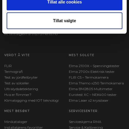
Tillat alle cookies
Garver Ytteborgsvei 83
Åpningstider:
N-0977 Oslo
Man - Fre: kl. 8-16
T:
22 10 42 70
Tillat valgte
Finn oss:
Google maps
Org. nr. 935 507 065
M:
firma@elma-instruments.no​
VERDT Å VITE
MEST SOLGTE
FLIR
Elma 2100X – Spenningstester
Termografi
Elma 2700x Elektrisk tester
Test av jordfeilbryter
FLIR C5 – Termokamera
Test av solceller
Elma Themo x250 Termokamera
Ultralydsdetektering
Elma BM2805 Multimeter
Hva er flimmer?
Eurotest XC – NEK400 tester
Klimalogging med IOT teknologi
Elma Laser x2 krysslaser
MEST BESØKT
SERVICESENTER
Minikataloger
Serviceskjema RMA
Installatørens favoritter
Service & Kalibrering