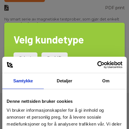
PDF print
Ny smart serie av magnetiske testprober, som gjør det enkelt
og raskt å måle på f. eks automater og kombivern
og samtidig ha begge hender fri. 44MG7 har en 7mm
magnetprobe som kan festes direkte til skruene.
Velg kundetype
Ledningen er 25 cm lange, og har 4mm bananstikk. 12A /
Les mer
0,75mm2
Privat
Bedrift
Samtykke
Detaljer
Om
Denne nettsiden bruker cookies
Vi bruker informasjonskapsler for å gi innhold og
Tekniske Data
annonser et personlig preg, for å levere sosiale
mediefunksjoner og for å analysere trafikken vår. Vi deler