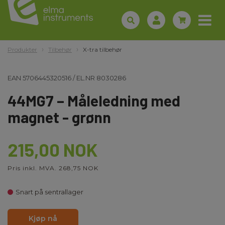
Produkter
Tilbehør
X-tra tilbehør
EAN
5706445320516
/
EL.NR
8030286
44MG7 – Måleledning med
magnet - grønn
215,00 NOK
Pris inkl. MVA. 268,75 NOK
Snart på sentrallager
Kjøp nå