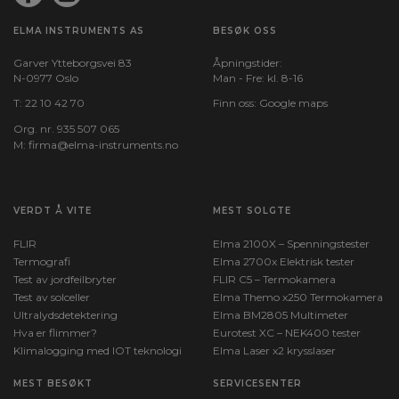
ELMA INSTRUMENTS AS
BESØK OSS
Garver Ytteborgsvei 83
Åpningstider:
N-0977 Oslo
Man - Fre: kl. 8-16
T:
22 10 42 70
Finn oss:
Google maps
Org. nr. 935 507 065
M:
firma@elma-instruments.no​
VERDT Å VITE
MEST SOLGTE
FLIR
Elma 2100X – Spenningstester
Termografi
Elma 2700x Elektrisk tester
Test av jordfeilbryter
FLIR C5 – Termokamera
Test av solceller
Elma Themo x250 Termokamera
Ultralydsdetektering
Elma BM2805 Multimeter
Hva er flimmer?
Eurotest XC – NEK400 tester
Klimalogging med IOT teknologi
Elma Laser x2 krysslaser
MEST BESØKT
SERVICESENTER