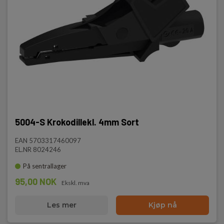
5004-S Krokodillekl. 4mm Sort
EAN 5703317460097
EL.NR 8024246
På sentrallager
95,00 NOK
Ekskl. mva
Les mer
Kjøp nå