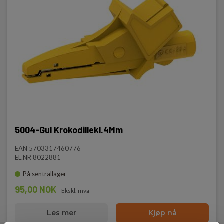
5004-Gul Krokodillekl.4Mm
EAN 5703317460776
EL.NR 8022881
På sentrallager
95,00 NOK
Ekskl. mva
Les mer
Kjøp nå