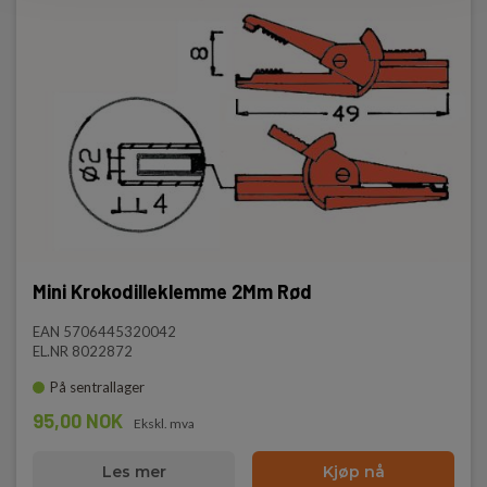
Mini Krokodilleklemme 2Mm Rød
EAN 5706445320042
EL.NR 8022872
På sentrallager
95,00 NOK
Ekskl. mva
Les mer
Kjøp nå