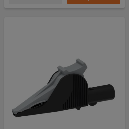
Max strøm
36A
Åpning
Ø32mm
IEC 61010
Kat III 1000V
Kat IV 600V