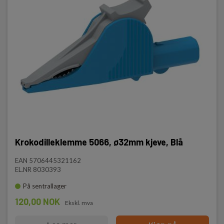
Åpning
Ø32mm
IEC 61010
Kat III 1000V
Kat IV 600V
Krokodilleklemme 5066, ø32mm kjeve, Blå
EAN 5706445321162
EL.NR 8030393
På sentrallager
120,00 NOK
Ekskl. mva