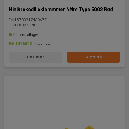
Minikrokodilleklemmmer 4Mm Type 5002 Rød
EAN 5703317460677
EL.NR 8022894
På sentrallager
95,00 NOK
Ekskl. mva
Les mer
Kjøp nå