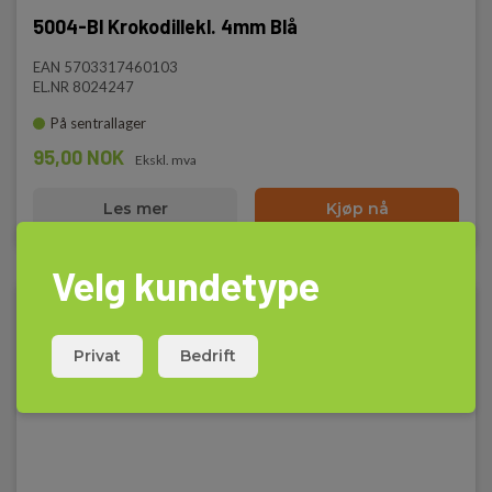
5004-Bl Krokodillekl. 4mm Blå
EAN 5703317460103
EL.NR 8024247
På sentrallager
95,00 NOK
Ekskl. mva
Les mer
Kjøp nå
Velg kundetype
Privat
Bedrift