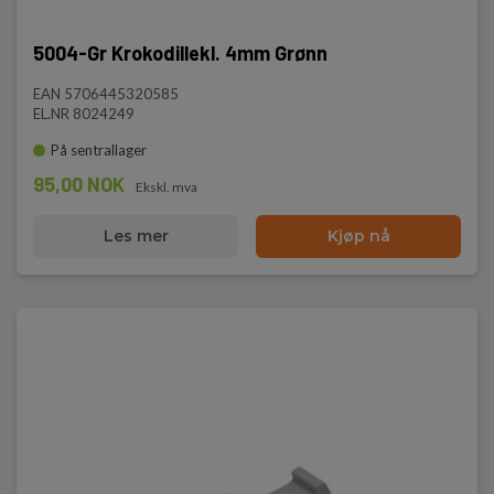
5004-Gr Krokodillekl. 4mm Grønn
EAN 5706445320585
EL.NR 8024249
På sentrallager
95,00 NOK
Ekskl. mva
Les mer
Kjøp nå
Max strøm
36A
Åpning