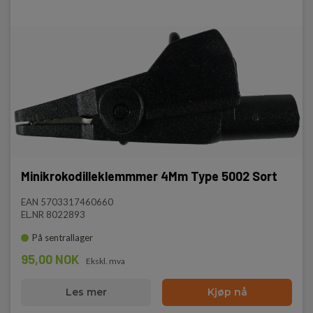
Minikrokodilleklemmmer 4Mm Type 5002 Sort
EAN 5703317460660
EL.NR 8022893
På sentrallager
95,00 NOK
Ekskl. mva
Les mer
Kjøp nå