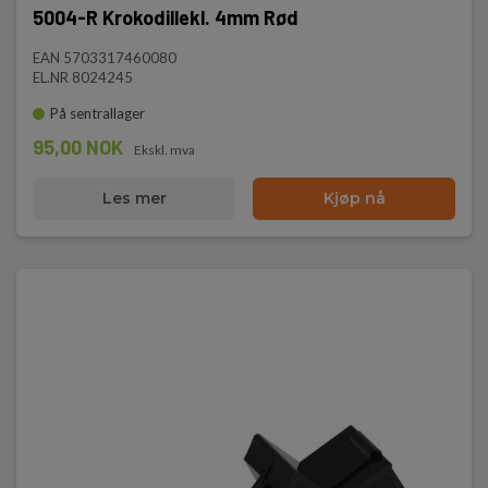
5004-R Krokodillekl. 4mm Rød
EAN 5703317460080
EL.NR 8024245
På sentrallager
95,00 NOK
Ekskl. mva
Les mer
Kjøp nå