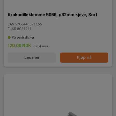
Krokodilleklemme 5066, ø32mm kjeve, Sort
EAN 5706445321155
EL.NR 8024241
På sentrallager
120,00 NOK
Ekskl. mva
Les mer
Kjøp nå
Max strøm
36A