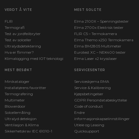
VERDT Å VITE
MEST SOLGTE
FLIR
Elma 2100X – Spenningstester
Termografi
Elma 2700x Elektrisk tester
Test av jordfeilbryter
FLIR C5 – Termokamera
Test av solceller
Elma Themo x250 Termokamera
Ultralydsdetektering
Elma BM2805 Multimeter
Hva er flimmer?
Eurotest XC – NEK400 tester
Klimalogging med IOT teknologi
Elma Laser x2 krysslaser
MEST BESØKT
SERVICESENTER
Minikataloger
Serviceskjema RMA
Installatørens favoritter
Service & Kalibrering
Termografering
Kjøpsbetingelser
Multimeter
GDPR Persondatabeskyttelse
Blowerdoor
Code of conduct
Solcellemåling
Endre
Ultralyd deteksjon
informasjonskapselinnstillinger
Ventilasjon & Klima
Utleie og Leasing
Sikkerhetskrav IEC 61010-1
Quicksupport