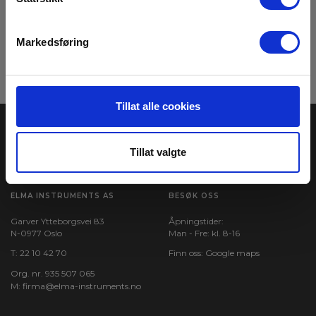
med våre ukentlige nyhetsbrev E-News
Meld meg på
Markedsføring
Les mer i vår
GDPR Personvernbeskyttelse
. Du kan når som helst avslutte
abonnementet på nyhetsbrevet via en link i nyhetsmailen.
Tillat alle cookies
Tillat valgte
ELMA INSTRUMENTS AS
BESØK OSS
Garver Ytteborgsvei 83
Åpningstider:
N-0977 Oslo
Man - Fre: kl. 8-16
T:
22 10 42 70
Finn oss:
Google maps
Org. nr. 935 507 065
M:
firma@elma-instruments.no​