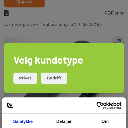
Kjøp nå
PDF print
Luxmeter probe A 1119 til luxmåling fra 0,1 til 20.000 lux
Velg kundetype
Privat
Bedrift
Samtykke
Detaljer
Om