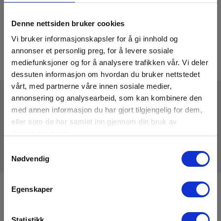
Denne nettsiden bruker cookies
Vi bruker informasjonskapsler for å gi innhold og
annonser et personlig preg, for å levere sosiale
mediefunksjoner og for å analysere trafikken vår. Vi deler
dessuten informasjon om hvordan du bruker nettstedet
vårt, med partnerne våre innen sosiale medier,
annonsering og analysearbeid, som kan kombinere den
med annen informasjon du har gjort tilgjengelig for dem,
Tekniske Data
eller som de har samlet inn gjennom din bruk av
tjenestene deres.
Samtykkevalg
Nødvendig
Egenskaper
Registrere deg for nyhetsbrev!
Hold deg oppdatert og få de gode tilbudene på mail
Statistikk