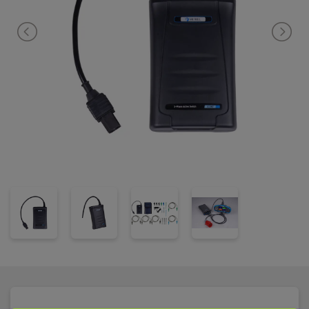
Metrel A1507 leveres klar til bruk, inkl. lader, oppladbare
batterier, måleledninger, målepinner, krokodilleklemmer,
brukerveiledning og kalibreringsbevis.