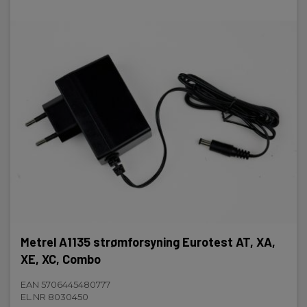
Metrel A1135 strømforsyning Eurotest AT, XA,
XE, XC, Combo
EAN 5706445480777
EL.NR 8030450