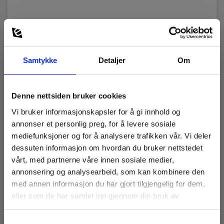
Samtykke
Detaljer
Om
Denne nettsiden bruker cookies
Vi bruker informasjonskapsler for å gi innhold og
annonser et personlig preg, for å levere sosiale
mediefunksjoner og for å analysere trafikken vår. Vi deler
dessuten informasjon om hvordan du bruker nettstedet
vårt, med partnerne våre innen sosiale medier,
annonsering og analysearbeid, som kan kombinere den
med annen informasjon du har gjort tilgjengelig for dem,
16A CEE adapter til bananplugg
eller som de har samlet inn gjennom din bruk av
tjenestene deres.
EAN 5706445321230
Samtykkevalg