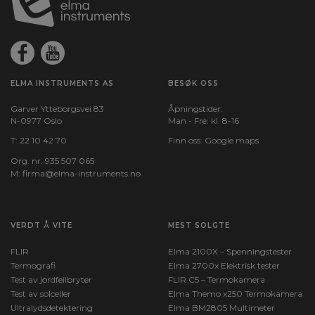
ELMA INSTRUMENTS AS
BESØK OSS
Garver Ytteborgsvei 83
Åpningstider:
N-0977 Oslo
Man - Fre: kl. 8-16
T:
22 10 42 70
Finn oss:
Google maps
Org. nr. 935 507 065
M:
firma@elma-instruments.no​
VERDT Å VITE
MEST SOLGTE
FLIR
Elma 2100X – Spenningstester
Termografi
Elma 2700x Elektrisk tester
Test av jordfeilbryter
FLIR C5 – Termokamera
Test av solceller
Elma Themo x250 Termokamera
Ultralydsdetektering
Elma BM2805 Multimeter