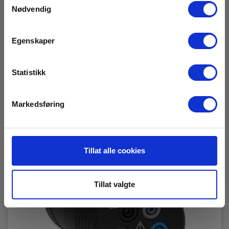
På sentrallager
Nødvendig
2 120,00 NOK
Ekskl. mva
Egenskaper
Les mer
Kjøp nå
Statistikk
Markedsføring
Tillat alle cookies
Tillat valgte