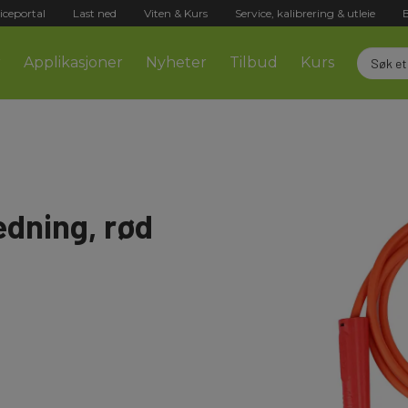
iceportal
Last ned
Viten & Kurs
Service, kalibrering & utleie
r
Applikasjoner
Nyheter
Tilbud
Kurs
edning, rød