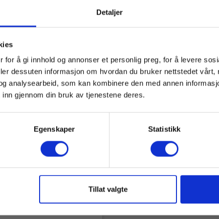
Detaljer
kies
 for å gi innhold og annonser et personlig preg, for å levere sos
deler dessuten informasjon om hvordan du bruker nettstedet vårt,
og analysearbeid, som kan kombinere den med annen informasjon d
 inn gjennom din bruk av tjenestene deres.
Egenskaper
Statistikk
el A1773
odilleklemme, 10 kV, rød
831063436218
Tillat valgte
rt på sentrallager
00 NOK
Ekskl. mva