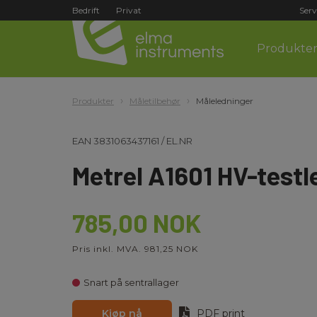
Bedrift
Privat
Serv
Produkte
Produkter
Måletilbehør
Måleledninger
EAN
3831063437161
/
EL.NR
Metrel A1601 HV-testl
785,00 NOK
Pris inkl. MVA. 981,25 NOK
Snart på sentrallager
Kjøp nå
PDF print