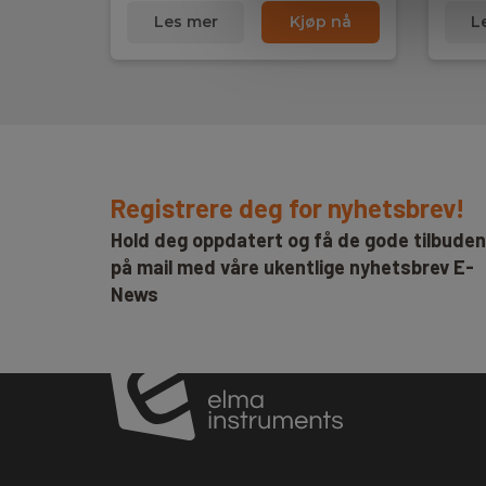
Les mer
Kjøp nå
L
Registrere deg for nyhetsbrev!
Hold deg oppdatert og få de gode tilbude
på mail med våre ukentlige nyhetsbrev E-
News