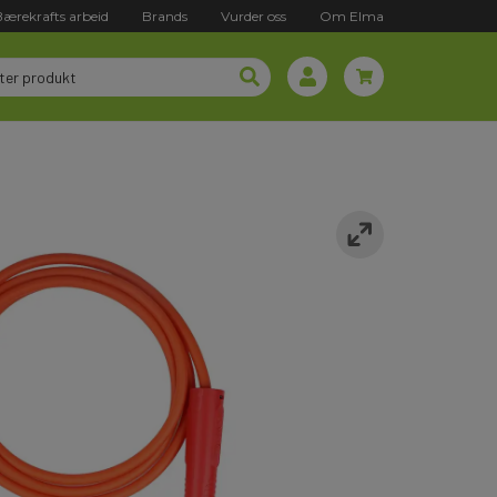
Bærekrafts arbeid
Brands
Vurder oss
Om Elma