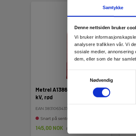
Samtykke
Denne nettsiden bruker coo
Vi bruker informasjonskapsler
analysere trafikken vår. Vi 
sosiale medier, annonsering 
dem, eller som de har samlet
Samtykkevalg
Nødvendig
Metrel A1386 Måleprobe, 5
Metr
kV, rød
Krok
EAN 3831063437185
EAN 3
Snart på sentrallager
Sna
145,00 NOK
625,
Ekskl. mva