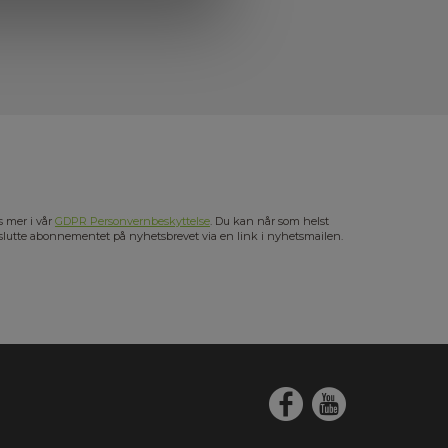
s mer i vår
GDPR Personvernbeskyttelse
. Du kan når som helst
slutte abonnementet på nyhetsbrevet via en link i nyhetsmailen.