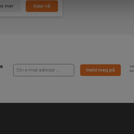
es mer
Kjøp nå
ne
Le
Meld meg på
av