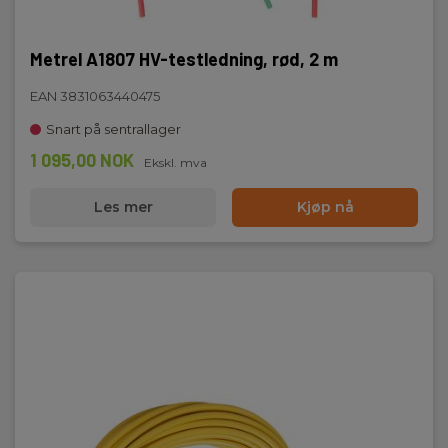
Metrel A1807 HV-testledning, rød, 2 m
EAN 3831063440475
Snart på sentrallager
1 095,00 NOK
Ekskl. mva
Les mer
Kjøp nå