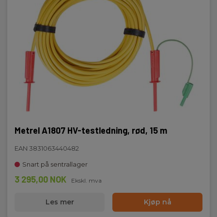
Metrel A1807 HV-testledning, rød, 15 m
EAN 3831063440482
Snart på sentrallager
3 295,00 NOK
Ekskl. mva
Les mer
Kjøp nå