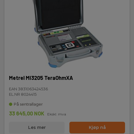
Metrel MI3205 TeraOhmXA
EAN 3831063424536
EL.NR 8024415
På sentrallager
33 645,00 NOK
Ekskl. mva
Les mer
Kjøp nå