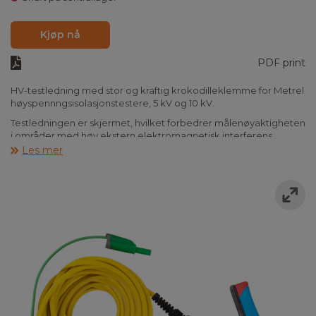
Kjøp nå
PDF print
HV-testledning med stor og kraftig krokodilleklemme for Metrel
høyspennngsisolasjonstestere, 5 kV og 10 kV.
Testledningen er skjermet, hvilket forbedrer målenøyaktigheten
i områder med høy ekstern elektromagnetisk interferens.
Les mer
Tilgjengelig i lengdene 2,5 m, 3 m, 5 m, 10 m og 15 m.