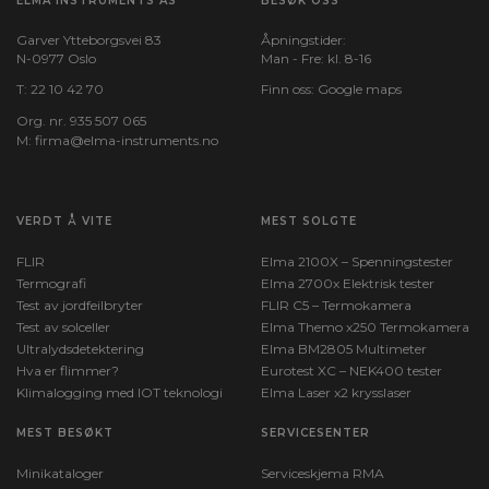
ELMA INSTRUMENTS AS
BESØK OSS
Garver Ytteborgsvei 83
Åpningstider:
N-0977 Oslo
Man - Fre: kl. 8-16
T:
22 10 42 70
Finn oss:
Google maps
Org. nr. 935 507 065
M:
firma@elma-instruments.no​
VERDT Å VITE
MEST SOLGTE
FLIR
Elma 2100X – Spenningstester
Termografi
Elma 2700x Elektrisk tester
Test av jordfeilbryter
FLIR C5 – Termokamera
Test av solceller
Elma Themo x250 Termokamera
Ultralydsdetektering
Elma BM2805 Multimeter
Hva er flimmer?
Eurotest XC – NEK400 tester
Klimalogging med IOT teknologi
Elma Laser x2 krysslaser
MEST BESØKT
SERVICESENTER
Minikataloger
Serviceskjema RMA