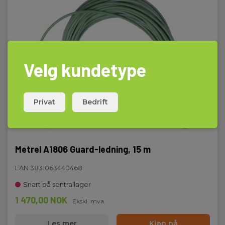
Velg kundetype
Privat
Bedrift
Metrel A1806 Guard-ledning, 15 m
EAN 3831063440468
Snart på sentrallager
1 470,00 NOK
Ekskl. mva
Les mer
Kjøp nå