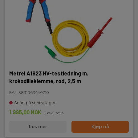
Metrel A1823 HV-testledning m.
krokodilleklemme, rød, 2,5 m
EAN 3831063440710
Snart på sentrallager
1 995,00 NOK
Ekskl. mva
Les mer
Kjøp nå