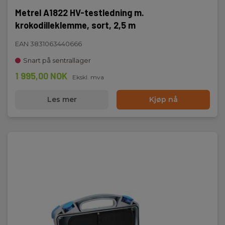
Metrel A1822 HV-testledning m.
krokodilleklemme, sort, 2,5 m
EAN 3831063440666
Snart på sentrallager
1 995,00 NOK
Ekskl. mva
Les mer
Kjøp nå