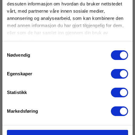
dessuten informasjon om hvordan du bruker nettstedet
Metrel A1808 HV-testledning, sort, 2 m
vårt, med partnerne våre innen sosiale medier,
annonsering og analysearbeid, som kan kombinere den
EAN 3831063440499
med annen informasjon du har gjort tilgjengelig for dem,
Snart på sentrallager
eller som de har samlet inn gjennom din bruk av
1 095,00 NOK
tjenestene deres.
Ekskl. mva
Samtykkevalg
Les mer
Kjøp nå
Nødvendig
Egenskaper
Statistikk
Markedsføring