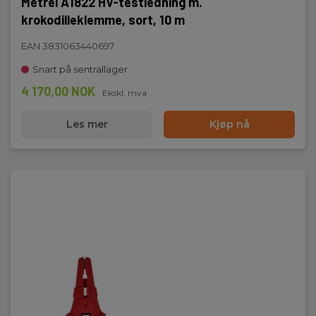
Metrel A1822 HV-testledning m.
krokodilleklemme, sort, 10 m
EAN 3831063440697
Snart på sentrallager
4 170,00 NOK
Ekskl. mva
Les mer
Kjøp nå