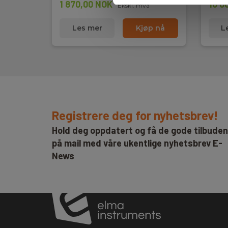
1 870,00 NOK
16 0
Ekskl. mva
Les mer
Kjøp nå
L
Registrere deg for nyhetsbrev!
Hold deg oppdatert og få de gode tilbude
på mail med våre ukentlige nyhetsbrev E-
News