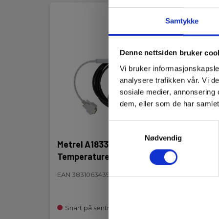
29
Samtykke
Denne nettsiden bruker coo
Vi bruker informasjonskapsler
analysere trafikken vår. Vi 
sosiale medier, annonsering 
dem, eller som de har samlet
Samtykkevalg
Nødvendig
Metrel A1833 PV
Metr
Temperatureprobe
Lite
EAN 3831063439905
EAN 3
EL.NR
Sna
Snart på sentrallager
22 72