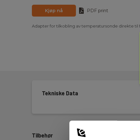
Kjøp nå
PDF print
Adapter for tilkobling av temperatursonde direkte til
Tekniske Data
Tilbehør