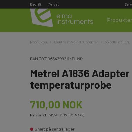
Bedrift
Privat
Serv
Produkte
Produkter
Elektro måleinstrumenter
Solcellemåling
EAN
3831063439936
/
EL.NR
Metrel A1836 Adapter 
temperaturprobe
710,00 NOK
Pris inkl. MVA. 887,50 NOK
Snart på sentrallager