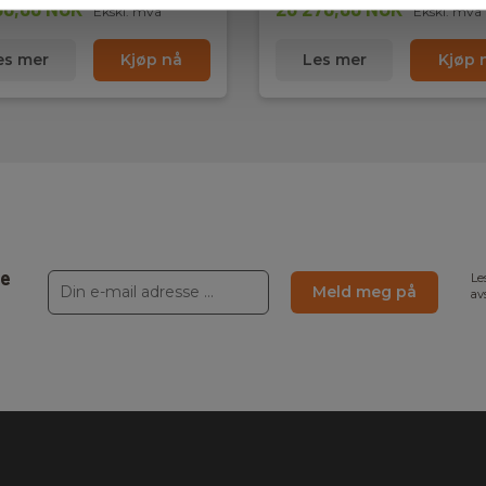
00,00 NOK
26 270,00 NOK
Ekskl. mva
Ekskl. mva
es mer
Kjøp nå
Les mer
Kjøp 
ne
Le
Meld meg på
av