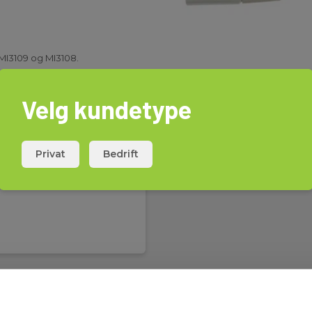
 MI3109 og MI3108.
Velg kundetype
Privat
Bedrift