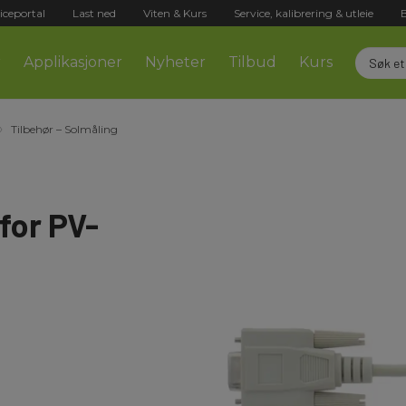
iceportal
Last ned
Viten & Kurs
Service, kalibrering & utleie
r
Applikasjoner
Nyheter
Tilbud
Kurs
Tilbehør – Solmåling
for PV-