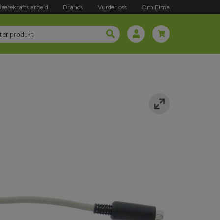
Bærekrafts arbeid
Brands
Vurder oss
Om Elma