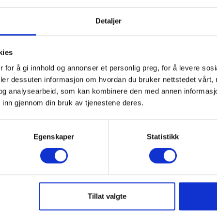
 %
Detaljer
kies
 for å gi innhold og annonser et personlig preg, for å levere sos
deler dessuten informasjon om hvordan du bruker nettstedet vårt,
og analysearbeid, som kan kombinere den med annen informasjon d
 inn gjennom din bruk av tjenestene deres.
Egenskaper
Statistikk
el MI3109 Eurotest PV
Oppgradering av MI3109
 - standard
Standard til PRO
831063439271
EAN 5706445481484
 8062209
Tillat valgte
rt på sentrallager
Snart på sentrallager
3,00 NOK