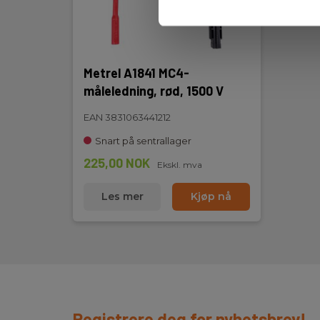
Metrel A1841 MC4-
måleledning, rød, 1500 V
EAN 3831063441212
Snart på sentrallager
225,00 NOK
Ekskl. mva
Les mer
Kjøp nå
Registrere deg for nyhetsbrev!