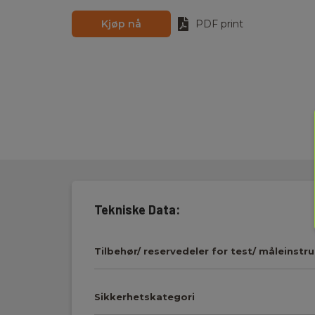
Kjøp nå
PDF print
Tekniske Data:
Tilbehør/ reservedeler for test/ måleinstr
Sikkerhetskategori