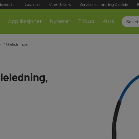
iceportal
Last ned
Viten & Kurs
Service, kalibrering & utleie
r
Applikasjoner
Nyheter
Tilbud
Kurs
Måleledninger
leledning,