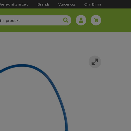
Bærekrafts arbeid
Brands
Vurder oss
Om Elma