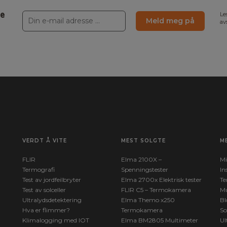
ne
Le
Meld meg på
av
VERDT Å VITE
MEST SOLGTE
M
FLIR
Elma 2100X –
Mi
Termografi
Spenningstester
In
Test av jordfeilbryter
Elma 2700x Elektrisk tester
Te
Test av solceller
FLIR C5 – Termokamera
Mu
Ultralydsdetektering
Elma Themo x250
Bl
Hva er flimmer?
Termokamera
So
Klimalogging med IOT
Elma BM2805 Multimeter
Ul