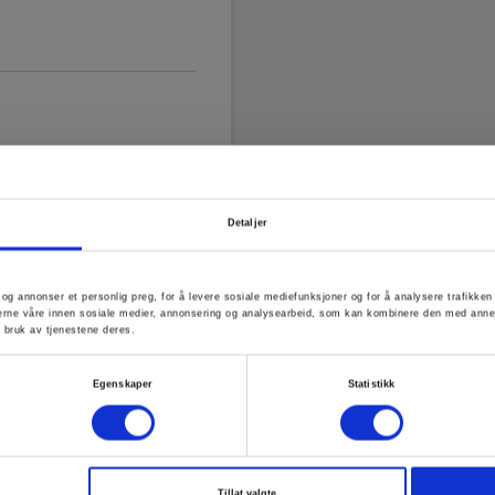
Detaljer
d og annonser et personlig preg, for å levere sosiale mediefunksjoner og for å analysere trafikke
erne våre innen sosiale medier, annonsering og analysearbeid, som kan kombinere den med annen i
 bruk av tjenestene deres.
gg,MC4-hunnplugg
Egenskaper
Statistikk
Tillat valgte