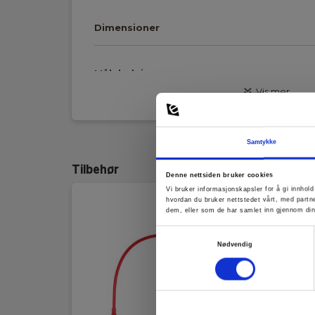
Dimensioner
Måleledning
Vis mer
Ytre slire:
PVC
Samtykke
Ledningslengde:
0.3 m
Tilbehør
Denne nettsiden bruker cookies
Farge:
Blå
Vi bruker informasjonskapsler for å gi innhol
hvordan du bruker nettstedet vårt, med partn
dem, eller som de har samlet inn gjennom din
Pluggtype:
4 mm bananhunnplu
Samtykkevalg
Nødvendig