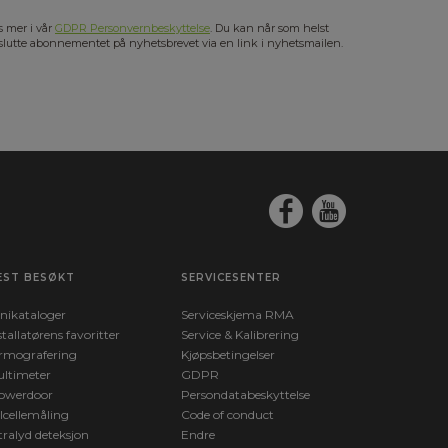
s mer i vår
GDPR Personvernbeskyttelse
. Du kan når som helst
slutte abonnementet på nyhetsbrevet via en link i nyhetsmailen.
EST BESØKT
SERVICESENTER
nikataloger
Serviceskjema RMA
stallatørens favoritter
Service & Kalibrering
rmografering
Kjøpsbetingelser
ltimeter
GDPR
owerdoor
Persondatabeskyttelse
lcellemåling
Code of conduct
tralyd deteksjon
Endre