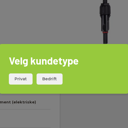
Velg kundetype
Privat
Bedrift
ument (elektriske)