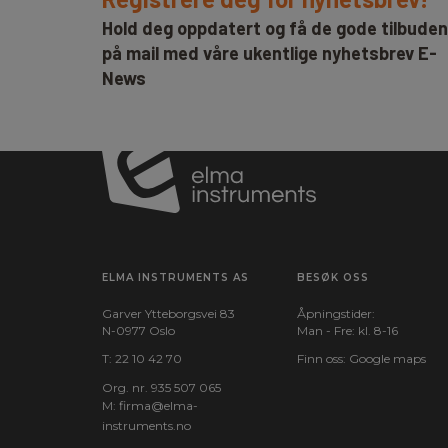
Hold deg oppdatert og få de gode tilbude
på mail med våre ukentlige nyhetsbrev E-
News
ELMA INSTRUMENTS AS
BESØK OSS
Garver Ytteborgsvei 83
Åpningstider:
N-0977 Oslo
Man - Fre: kl. 8-16
T:
22 10 42 70
Finn oss:
Google maps
Org. nr. 935 507 065
M:
firma@elma-
instruments.no​