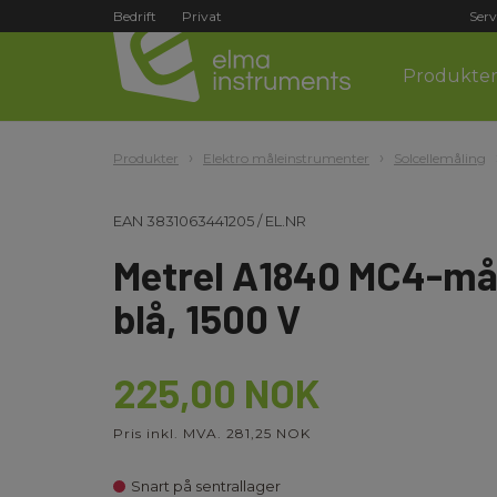
Bedrift
Privat
Serv
Produkte
Produkter
Elektro måleinstrumenter
Solcellemåling
EAN
3831063441205
/
EL.NR
Metrel A1840 MC4-må
blå, 1500 V
225,00 NOK
Pris inkl. MVA. 281,25 NOK
Snart på sentrallager