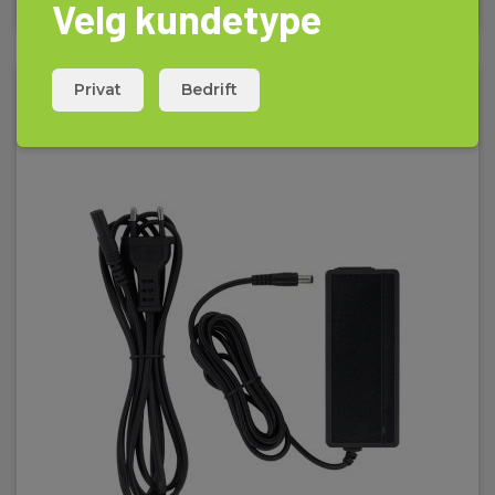
Velg kundetype
Privat
Bedrift