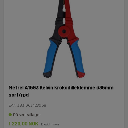
Metrel A1593 Kelvin krokodilleklemme ø35mm
sort/rød
EAN 3831063429968
På sentrallager
1 220,00 NOK
Ekskl. mva