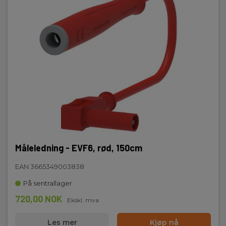
Måleledning - EVF6, rød, 150cm
EAN 3665349003838
På sentrallager
720,00 NOK
Ekskl. mva
Les mer
Kjøp nå