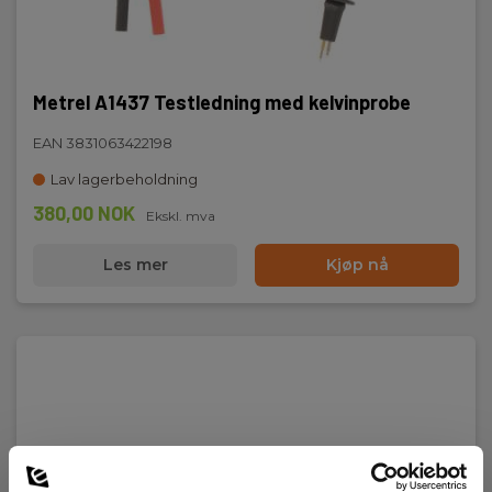
Metrel A1437 Testledning med kelvinprobe
EAN 3831063422198
Lav lagerbeholdning
380,00 NOK
Ekskl. mva
Les mer
Kjøp nå