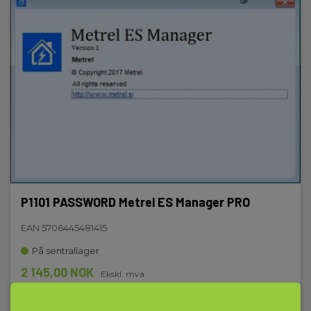
P1101 PASSWORD Metrel ES Manager PRO
EAN 5706445481415
På sentrallager
2 145,00 NOK
Ekskl. mva
Les mer
Kjøp nå