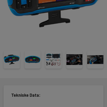
• Isolasjonstest opptil 1500 V DC
• Isolasjonstest mellom batteripoler og chassis, UN ECE R100/ISO
6469-3
• Autosekvens til periodisk test
• Autosekvens til bruk etter uhell
Metrel MI3132 leveres klar til bruk i veske med måleledninger,
målepinner, krokodilleklemmer, oppladbart batteri, lader, USB-
kabel, programvare og brukerveiledning.
Tekniske Data: