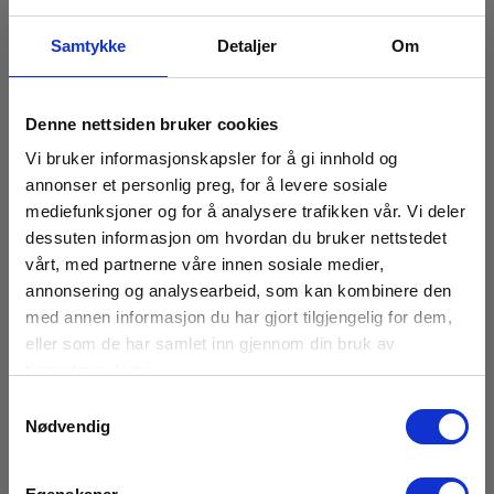
Samtykke
Detaljer
Om
Denne nettsiden bruker cookies
Vi bruker informasjonskapsler for å gi innhold og
annonser et personlig preg, for å levere sosiale
mediefunksjoner og for å analysere trafikken vår. Vi deler
dessuten informasjon om hvordan du bruker nettstedet
vårt, med partnerne våre innen sosiale medier,
annonsering og analysearbeid, som kan kombinere den
med annen informasjon du har gjort tilgjengelig for dem,
Batteri Metrel A1568, 10400 mAh
eller som de har samlet inn gjennom din bruk av
tjenestene deres.
EAN 3831063428367
EL.NR 8023622
Samtykkevalg
Nødvendig
På sentrallager
1 720,00 NOK
Ekskl. mva