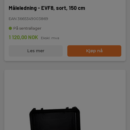
Måleledning - EVF8, sort, 150 cm
EAN 3665349003869
På sentrallager
1 120,00 NOK
Ekskl. mva
Les mer
Kjøp nå