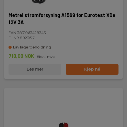
Metrel strømforsyning A1569 for Eurotest XDe
12V 3A
EAN 3831063428343
EL.NR 8023617
Lav lagerbeholdning
710,00 NOK
Ekskl. mva
Les mer
Kjøp nå