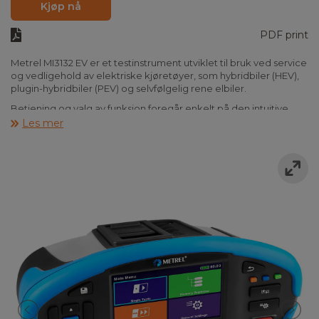
Kjøp nå
PDF print
Metrel MI3132 EV er et testinstrument utviklet til bruk ved service
og vedligehold av elektriske kjøretøyer, som hybridbiler (HEV),
plugin-hybridbiler (PEV) og selvfølgelig rene elbiler.
Betjening og valg av funksjon foregår enkelt på den intuitive
fargetouchskjermen, som også kan vise hjelpebilder av korrekt
Les mer
forbindelse. Måleresultater kan lagres i instrumentets
minnestruktur og overføres til PC for utarbeidelse
av dokumentasjon med den medfølgende Metrel ES Manager-
programmvare. Samspillet mellom MI3132 og Metrel ES
Manager støtter også brukerdefinerte autosekvenser, slik at
instrumentet kan tilpasses til nettopp de testene som er mest
aktuelle.
Metrel MI3132 har følgende funksjoner:
• Visuell inspeksjon (sjekkliste)
• Spennings- og frekvensmåling (AC, DC, AC+DC)
• Kontinuitetsmåling med opptil 2 A teststrøm med to eller fire
ledere
• Motstandsberegner til beregning grenseverdier for
kontinuitetstest basert på lengde og tverrsnitt