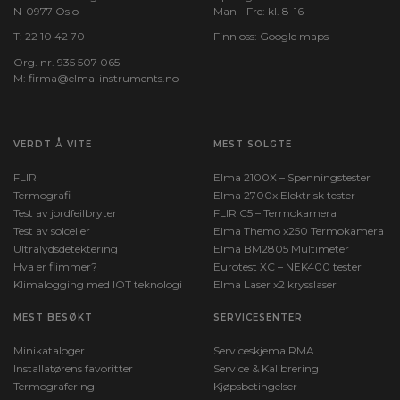
N-0977 Oslo
Man - Fre: kl. 8-16
T:
22 10 42 70
Finn oss:
Google maps
Org. nr. 935 507 065
M:
firma@elma-instruments.no​
VERDT Å VITE
MEST SOLGTE
FLIR
Elma 2100X – Spenningstester
Termografi
Elma 2700x Elektrisk tester
Test av jordfeilbryter
FLIR C5 – Termokamera
Test av solceller
Elma Themo x250 Termokamera
Ultralydsdetektering
Elma BM2805 Multimeter
Hva er flimmer?
Eurotest XC – NEK400 tester
Klimalogging med IOT teknologi
Elma Laser x2 krysslaser
MEST BESØKT
SERVICESENTER
Minikataloger
Serviceskjema RMA
Installatørens favoritter
Service & Kalibrering
Termografering
Kjøpsbetingelser