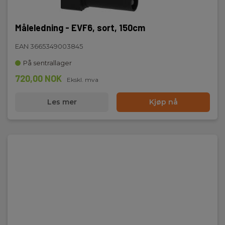
Måleledning - EVF6, sort, 150cm
EAN 3665349003845
På sentrallager
720,00 NOK
Ekskl. mva
Les mer
Kjøp nå