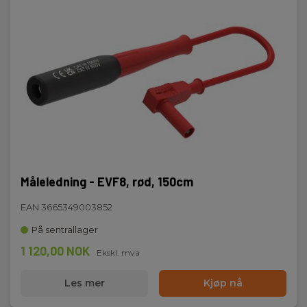
Måleledning - EVF8, rød, 150cm
EAN 3665349003852
På sentrallager
1 120,00 NOK
Ekskl. mva
Les mer
Kjøp nå