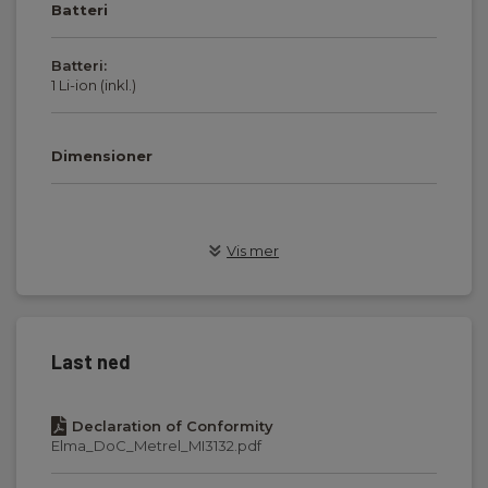
Batteri
Batteri:
1 Li-ion (inkl.)
Dimensioner
& Apparat test
Vis mer
Batteri :
, Li-Ion, Inkl.
Batteri inkludert:
Last ned
Inkl.
Declaration of Conformity
Minne:
Elma_DoC_Metrel_MI3132.pdf
Ja