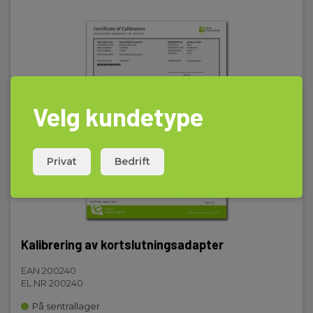
UN38.3
83011710_INR18650-2S2P-UN38.pdf
UN38.3
Elma_UN383_Metrel_HYPERCELL.pdf
Velg kundetype
Privat
Bedrift
Kalibrering av kortslutningsadapter
EAN 200240
EL.NR 200240
På sentrallager