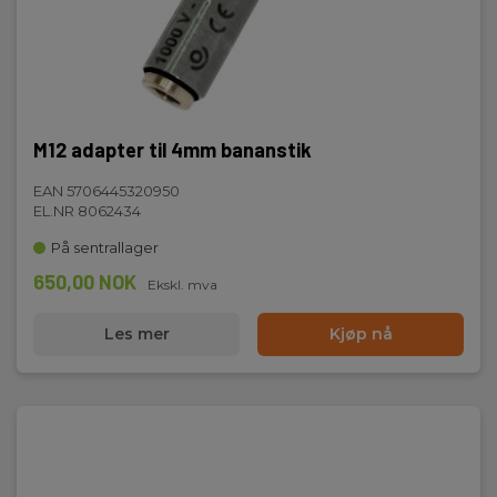
M12 adapter til 4mm bananstik
EAN 5706445320950
EL.NR 8062434
På sentrallager
650,00 NOK
Ekskl. mva
Les mer
Kjøp nå