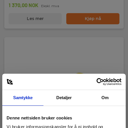
1 370,00 NOK
Ekskl. mva
Les mer
Kjøp nå
Samtykke
Detaljer
Om
Denne nettsiden bruker cookies
Vi bruker informasjonskapsler for å gi innhold og