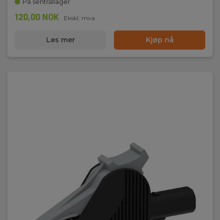
På sentrallager
120,00 NOK
Ekskl. mva
Les mer
Kjøp nå
Max strøm
36A
Åpning
Ø32mm
IEC 61010
Kat III 1000V