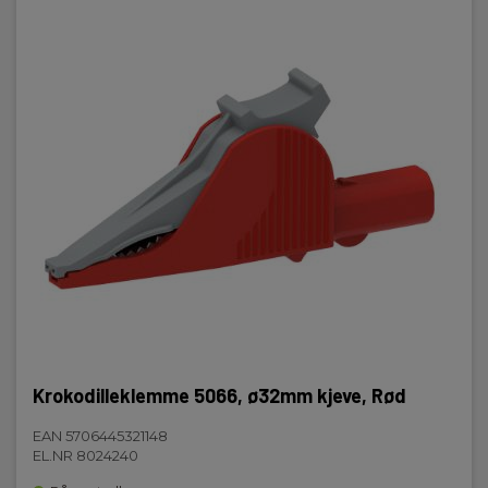
Max strøm
36A
Åpning
Ø32mm
IEC 61010
Kat III 1000V
Kat IV 600V
Krokodilleklemme 5066, ø32mm kjeve, Rød
EAN 5706445321148
EL.NR 8024240