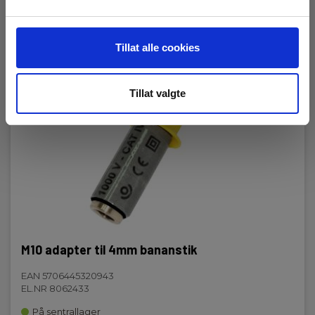
Tillat alle cookies
Tillat valgte
M10 adapter til 4mm bananstik
EAN 5706445320943
EL.NR 8062433
På sentrallager