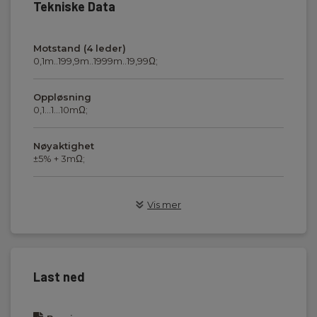
Tekniske Data
Motstand (4 leder)
0,1m..199,9m..1999m..19,99Ω;
Oppløsning
0,1...1...10mΩ;
Nøyaktighet
±5% + 3mΩ;
Høyeste teststrøm
Vis mer
300A (variabel i 3 trin)
Måleområde for frekvens
16-420Hz
Last ned
Spenning
≤440V