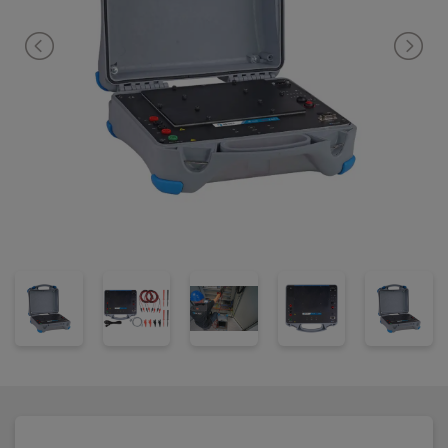
impedansen delt inn i R og X-verdiene.
Instrumentet tilfredsstiller IEC 61010-1 CAT IV 600V og leveres i en
robust koffert inkl. måleledninger, krokodilleklemmer og
brukerveiledning.