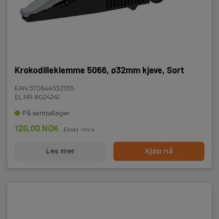
Kat IV 600V
Krokodilleklemme 5066, ø32mm kjeve, Sort
EAN 5706445321155
EL.NR 8024241
På sentrallager
120,00 NOK
Ekskl. mva
Les mer
Kjøp nå