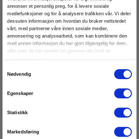
annonser et personlig preg, for å levere sosiale
mediefunksjoner og for å analysere trafikken vår. Vi deler
dessuten informasjon om hvordan du bruker nettstedet
vårt, med partnerne våre innen sosiale medier,
annonsering og analysearbeid, som kan kombinere den
M8 adapter til 4mm bananstik
med annen informasjon du har gjort tilgjengelig for dem,
eller som de har samlet inn gjennom din bruk av
EAN 5706445320936
EL.NR 8062432
tjenestene deres.
Snart på sentrallager
Samtykkevalg
Nødvendig
640,00 NOK
Ekskl. mva
Les mer
Kjøp nå
Egenskaper
Statistikk
Markedsføring