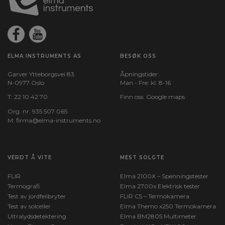
ELMA INSTRUMENTS AS
BESØK OSS
Garver Ytteborgsvei 83
Åpningstider:
N-0977 Oslo
Man - Fre: kl. 8-16
T:
22 10 42 70
Finn oss:
Google maps
Org. nr. 935 507 065
M:
firma@elma-instruments.no​
VERDT Å VITE
MEST SOLGTE
FLIR
Elma 2100X – Spenningstester
Termografi
Elma 2700x Elektrisk tester
Test av jordfeilbryter
FLIR C5 – Termokamera
Test av solceller
Elma Themo x250 Termokamera
Ultralydsdetektering
Elma BM2805 Multimeter