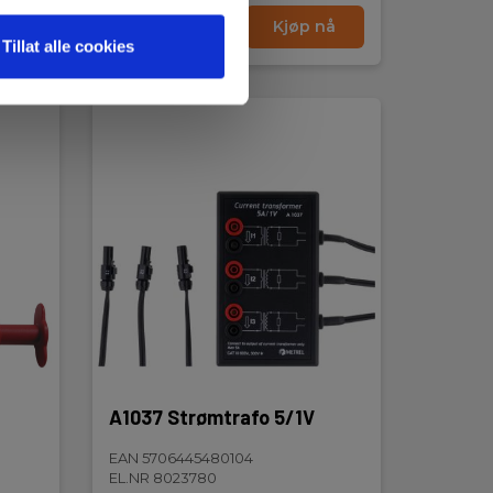
nå
Les mer
Kjøp nå
Tillat alle cookies
A1037 Strømtrafo 5/1V
EAN 5706445480104
EL.NR 8023780