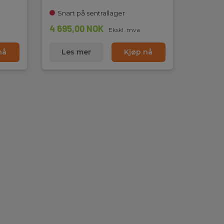
Snart på sentrallager
4 695,00 NOK
Ekskl. mva
nå
Les mer
Kjøp nå