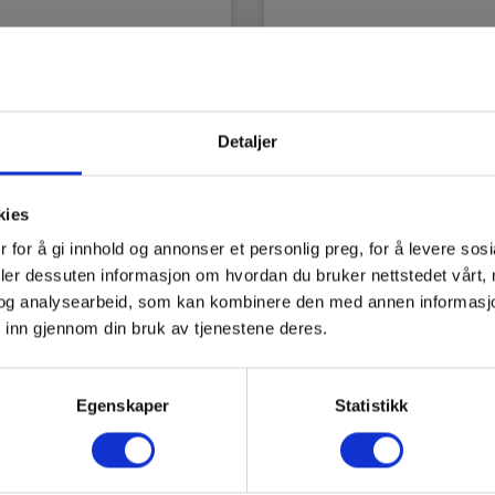
Detaljer
kies
 for å gi innhold og annonser et personlig preg, for å levere sos
deler dessuten informasjon om hvordan du bruker nettstedet vårt,
el A1398 PQA
Metrel A1502 Fleksibel
og analysearbeid, som kan kombinere den med annen informasjon d
mtang 10 A AC
strømtang for PQA
 inn gjennom din bruk av tjenestene deres.
instrument
3831063436676
EAN 3831063429142
Egenskaper
Statistikk
rt på sentrallager
Lav lagerbeholdning
0,00 NOK
4 770,00 NOK
Ekskl. mva
Ekskl. mva