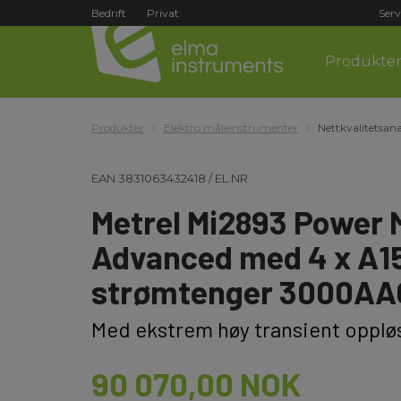
Bedrift
Privat
Serv
Produkte
Produkter
Elektro måleinstrumenter
Nettkvalitetsan
EAN
3831063432418
/
EL.NR
Metrel Mi2893 Power 
Advanced med 4 x A15
strømtenger 3000AA
Med ekstrem høy transient opplø
90 070,00 NOK