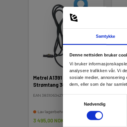
Vekt (kg):
1,1
Dimensjoner HxBxD
230 x 140 x 80
(mm):
Samtykke
Denne nettsiden bruker coo
Vi bruker informasjonskapsler
analysere trafikken vår. Vi 
Metrel A1391 PQA
Metr
sosiale medier, annonsering 
Strømtang 300 A AC/DC
Strø
dem, eller som de har samlet
EAN 3831063427070
EAN 
Samtykkevalg
Nødvendig
Lav lagerbeholdning
Sna
3 495,00 NOK
4 82
Ekskl. mva