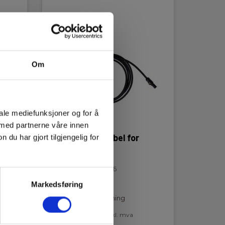
Om
iale mediefunksjoner og for å
 med partnerne våre innen
Metrel A1561 kabel for
u har gjort tilgjengelig for
stømtang
EAN 5706445480326
EL.NR 8023605
Markedsføring
Lav lagerbeholdning
865,00 NOK
Ekskl. mva