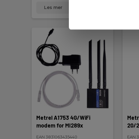
Les mer
Kjøp nå
L
Metrel A1753 4G/WiFi
Metr
modem for MI289x
20/2
EAN 3831063435440
EAN 