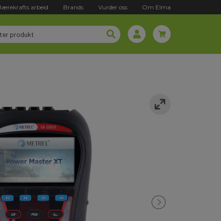
Bærekrafts arbeid
Brands
Vurder oss
Om Elma