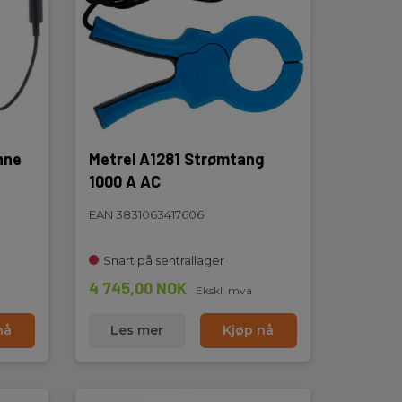
nne
Metrel A1281 Strømtang
1000 A AC
EAN 3831063417606
Snart på sentrallager
4 745,00 NOK
Ekskl. mva
nå
Les mer
Kjøp nå