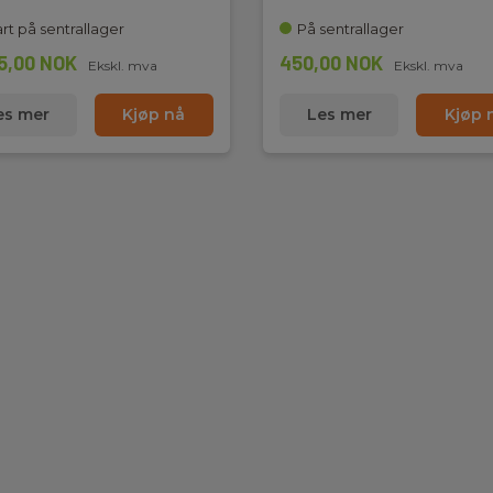
rt på sentrallager
På sentrallager
5,00 NOK
450,00 NOK
Ekskl. mva
Ekskl. mva
es mer
Kjøp nå
Les mer
Kjøp 