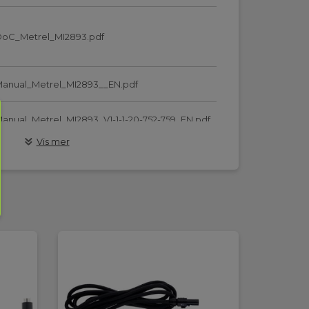
oC_Metrel_MI2893.pdf
anual_Metrel_MI2893__EN.pdf
anual_Metrel_MI2893_V1-1-1-20-752-759_EN.pdf
Vis mer
289_MSDS_Ansmann_Ni-MH.pdf
etrel_PowerView.zip