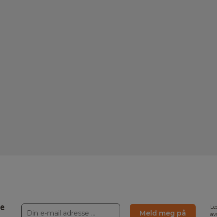
ne
Le
Meld meg på
av