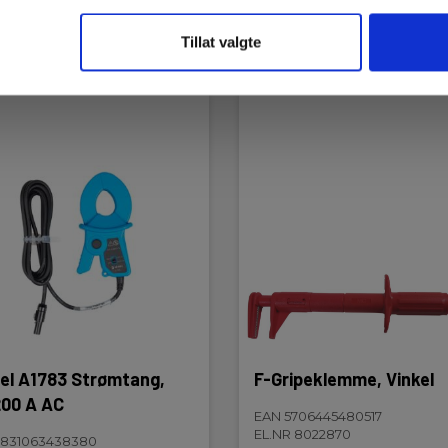
es mer
Kjøp nå
Les mer
Kjøp 
Tillat valgte
el A1783 Strømtang,
F-Gripeklemme, Vinkel
00 A AC
EAN 5706445480517
EL.NR 8022870
3831063438380