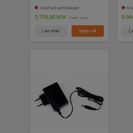
Snart på sentrallager
Sna
3 770,00 NOK
5 04
Ekskl. mva
Les mer
Kjøp nå
L