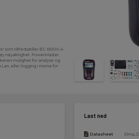
 som tilfredsstiller IEC 61000-4-
 høy nøyaktighet. PowerMaster
brukeren mulighet for analyse og
 Lan, eller logging i minne for
er, spenningsdipp, strømpiker,
 rask feilsøking. Med
t legen en detaljert analyse
est rapporter. Kommunikasjonen
 SD-kort direkte i din computer.
Last ned
tiv, inaktive, fundamental,
Datasheet
Elma_D