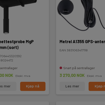
tak, ved hele 1MHz, som er helt
delser, av µs varighet med.
ible strømtenger A1502 -
dilleklemmer,
erkskabel, PC programvare
V lader/forsyning og 6 stk. NiMH
ettestprobe MgP
Metrel A1355 GPS-ante
mm (sort)
EAN 3831063417118
706445320592
 8024472
sentrallager
Snart på sentrallager
00 NOK
3 270,00 NOK
Ekskl. mva
Ekskl. mva
es mer
Kjøp nå
Les mer
Kjøp 
Ekskl.