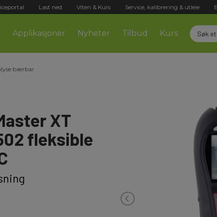
iceportal
Last ned
Viten & Kurs
Service, kalibrering & utleie
r
Applikasjoner
Nyheter
Tilbud
Kurs
alyse bærbar
Master XT
02 fleksible
C
sning