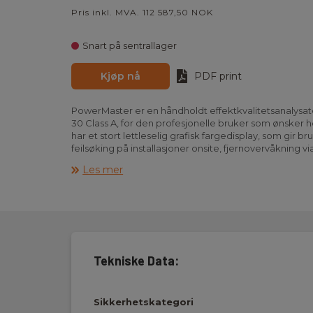
Pris inkl. MVA. 112 587,50 NOK
Snart på sentrallager
Kjøp nå
PDF print
PowerMaster er en håndholdt effektkvalitetsanalysator
30 Class A, for den profesjonelle bruker som ønsker
har et stort lettleselig grafisk fargedisplay, som gir 
feilsøking på installasjoner onsite, fjernovervåkning via
senere analyse. PowerMaster finner uregelmessighet
Les mer
harmoniske forstyrrelser, effektforbruk mm.
Med Quick knappen kan man raskt lage et oppsett for
medfølgenmde programvare PowerView3 kan du enkel
av registrerte data med automatisk generering av t
med instrumentet skjer via RS232, USB, Ethernet eller
Målefunksjoner:
- Spenning: TRMS, Peak, crest faktor (4 kanaler)
Tekniske Data:
- Strøm: TRMS, peak, crest faktor (4 kanaler)
- Effekt (aktiv, reaktiv, tilsynelatende)
- Effektmålinger i overensstemmelse med IEEE1459 (ak
Sikkerhetskategori
harmonisk, ubalanse)