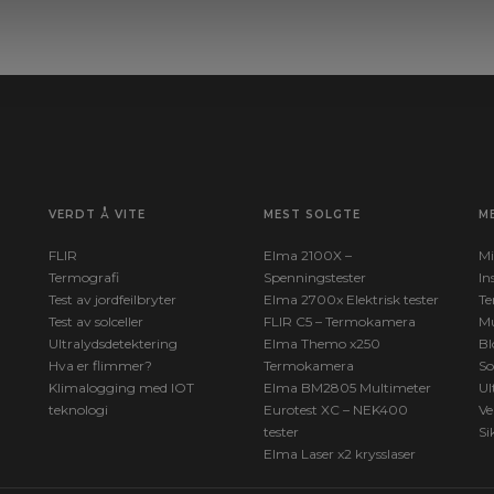
VERDT Å VITE
MEST SOLGTE
M
FLIR
Elma 2100X –
Mi
Termografi
Spenningstester
In
Test av jordfeilbryter
Elma 2700x Elektrisk tester
Te
Test av solceller
FLIR C5 – Termokamera
Mu
Ultralydsdetektering
Elma Themo x250
Bl
Hva er flimmer?
Termokamera
So
Klimalogging med IOT
Elma BM2805 Multimeter
Ul
teknologi
Eurotest XC – NEK400
Ve
tester
Si
Elma Laser x2 krysslaser