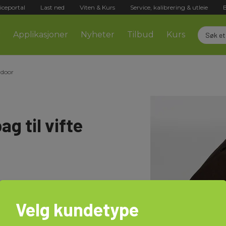
iceportal
Last ned
Viten & Kurs
Service, kalibrering & utleie
r
Applikasjoner
Nyheter
Tilbud
Kurs
rdoor
g til vifte
Velg kundetype