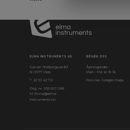
ELMA INSTRUMENTS AS
BESØK OSS
Garver Ytteborgsvei 83
Åpningstider:
N-0977 Oslo
Man - Fre: kl. 8-16
T:
22 10 42 70
Finn oss:
Google maps
Org. nr. 935 507 065
M:
firma@elma-
instruments.no​