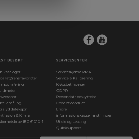
EST BESØKT
SERVICESENTER
nikataloger
Serviceskjema RMA
stallatørens favoritter
Service & Kalibrering
rmografering
Kjøpsbetingelser
ltimeter
GDPR
owerdoor
Persondatabeskyttelse
lcellemåling
Code of conduct
tralyd deteksjon
Endre
ntilasjon & Klima
informasjonskapselinnstillinger
kkerhetskrav IEC 61010-1
Utleie og Leasing
Quicksupport