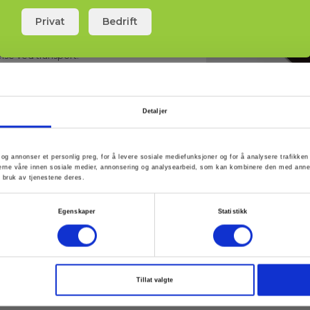
Privat
Bedrift
else ved transport.
Detaljer
d og annonser et personlig preg, for å levere sosiale mediefunksjoner og for å analysere trafikke
erne våre innen sosiale medier, annonsering og analysearbeid, som kan kombinere den med annen i
 bruk av tjenestene deres.
Egenskaper
Statistikk
ne
Le
Meld meg på
Tillat valgte
av