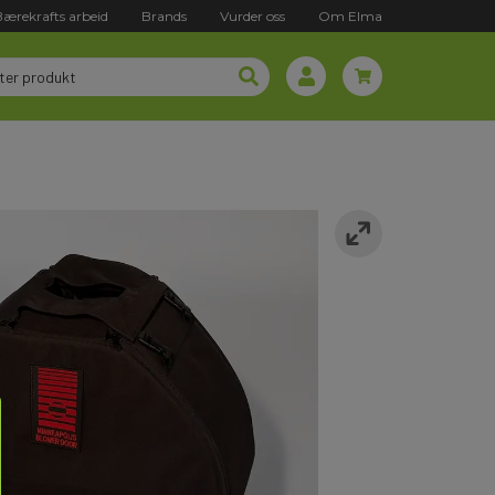
Bærekrafts arbeid
Brands
Vurder oss
Om Elma