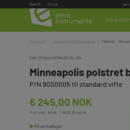
Bedrift
Privat
Serv
Produkte
Produkter
Termografi & Blowerdoor
Tilbehør - Blowe
EAN
5706445676439
/
EL.NR
Minneapolis polstret ba
P/N 9000005 til standard vifte
6 245,00 NOK
Pris inkl. MVA. 7 806,25 NOK
På sentrallager