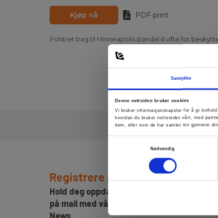
Kjøp nå
PDF print
Polstret bag til Minneapolis standard vifte for beskytt
Samtykke
Denne nettsiden bruker cookies
Vi bruker informasjonskapsler for å gi innhol
hvordan du bruker nettstedet vårt, med partn
dem, eller som de har samlet inn gjennom din
Samtykkevalg
Nødvendig
Registrere deg for nyhetsbrev!
Hold deg oppdatert og få de gode tilbude
på mail med våre ukentlige nyhetsbrev E-
News