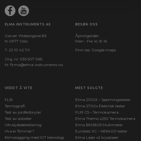
ELMA INSTRUMENTS AS
BESØK OSS
Garver Ytteborgsvei 83
Åpningstider:
N-0977 Oslo
Man - Fre: kl. 8-16
T:
22 10 42 70
Finn oss:
Google maps
Org. nr. 935 507 065
M:
firma@elma-instruments.no​
VERDT Å VITE
MEST SOLGTE
FLIR
Elma 2100X – Spenningstester
Termografi
Elma 2700x Elektrisk tester
Test av jordfeilbryter
FLIR C5 – Termokamera
Test av solceller
Elma Themo x250 Termokamera
Ultralydsdetektering
Elma BM2805 Multimeter
Hva er flimmer?
Eurotest XC – NEK400 tester
Klimalogging med IOT teknologi
Elma Laser x2 krysslaser