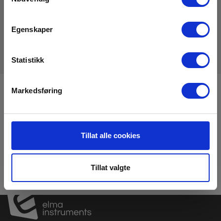
Datasheet
Elma_Datasheet_Nuova_Fima_MGS10_DN100__EN.pdf
Egenskaper
Statistikk
Markedsføring
Registrere deg for nyhetsbrev!
Hold deg oppdatert og få de gode tilbudene på mail
med våre ukentlige nyhetsbrev E-News
Tillat alle cookies
Meld meg på
Tillat valgte
Les mer i vår
GDPR Personvernbeskyttelse
. Du kan når som helst avslutte
abonnementet på nyhetsbrevet via en link i nyhetsmailen.