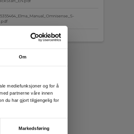
ickStart_EN.pdf
5355464_Elma_Manual_Omnisense_S-
.pdf
Om
iale mediefunksjoner og for å
 med partnerne våre innen
u har gjort tilgjengelig for
Markedsføring