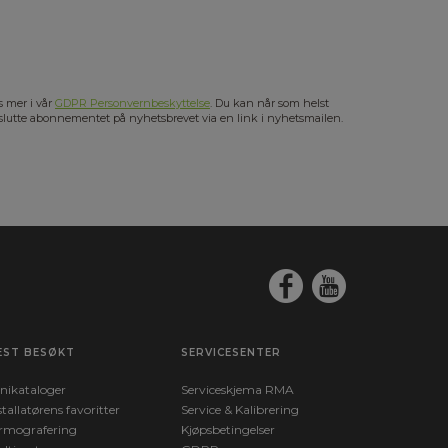
s mer i vår
GDPR Personvernbeskyttelse
. Du kan når som helst
slutte abonnementet på nyhetsbrevet via en link i nyhetsmailen.
EST BESØKT
SERVICESENTER
nikataloger
Serviceskjema RMA
stallatørens favoritter
Service & Kalibrering
rmografering
Kjøpsbetingelser