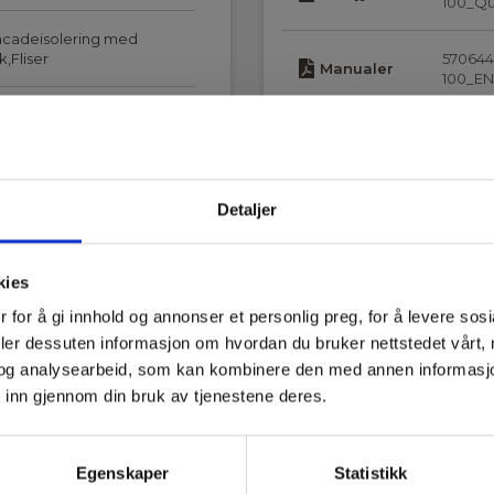
100_Qu
Facadeisolering med
,Fliser
570644
Manualer
100_EN
sekvivalent
fugtniveau
Detaljer
olerte innstikkselektroder
kies
 for å gi innhold og annonser et personlig preg, for å levere sos
deler dessuten informasjon om hvordan du bruker nettstedet vårt,
og analysearbeid, som kan kombinere den med annen informasjon d
 inn gjennom din bruk av tjenestene deres.
Egenskaper
Statistikk