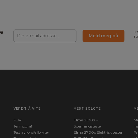
ne
Le
Meld meg på
av
22.2 mm
VERDT Å VITE
MEST SOLGTE
M
FLIR
Elma 2100X –
Mi
Termografi
Spenningstester
In
Test av jordfeilbryter
Elma 2700x Elektrisk tester
Te