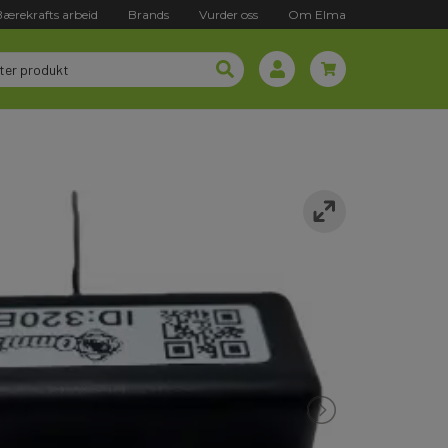
Bærekrafts arbeid
Brands
Vurder oss
Om Elma