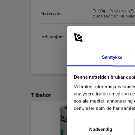
Tre,Gips,Polystyren,
Materialer:
puds,Tagpap,Murværk
Absolutt fuktinnhold
Indikasjon:
(%MC),Tre-/Fuktighet
(%WME),Komparativt 
Samtykke
Målingstype:
Destruktiv måling: uis
Vis mer
Denne nettsiden bruker coo
Måling RH
Vi bruker informasjonskapsler
Måleområde:
0 % - 99 %
analysere trafikken vår. Vi 
Tilbehør
sosiale medier, annonsering 
Nøyaktighet (± X%):
1.8 %
dem, eller som de har samlet
Samtykkevalg
Måling temperatur
Nødvendig