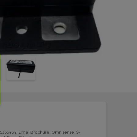
5355464_Elma_Brochure_Omnisense_S-