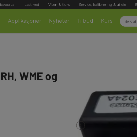
iceportal
Last ned
Viten & Kurs
Service, kalibrering & utleie
r
Applikasjoner
Nyheter
Tilbud
Kurs
%RH, WME og