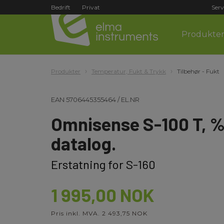
Bedrift
Privat
Serv
Produkte
Produkter
Temperatur, Fukt & Trykk
Tilbehør - Fukt
EAN
5706445355464
/
EL.NR
Omnisense S-100 T, 
datalog.
Erstatning for S-160
1 995,00 NOK
Pris inkl. MVA. 2 493,75 NOK