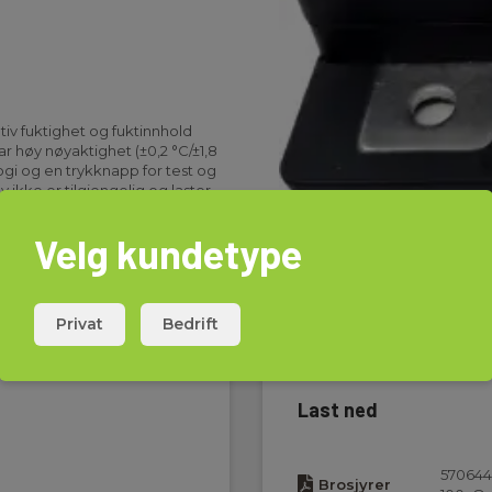
tiv fuktighet og fuktinnhold
 høy nøyaktighet (±0,2 °C/±1,8
ogi og en trykknapp for test og
ikke er tilgjengelig og laster
Velg kundetype
Privat
Bedrift
Last ned
570644
Brosjyrer