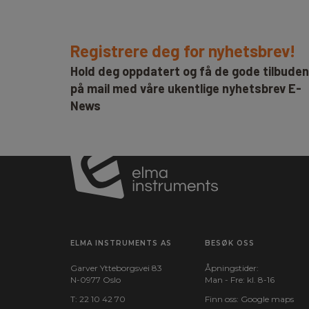
Kapslingsgrad
IP-kode:
IP67
Registrere deg for nyhetsbrev!
Hold deg oppdatert og få de gode tilbude
på mail med våre ukentlige nyhetsbrev E-
Dimensioner
News
H x B x D:
63.5 mm x 41.3 mm x 
ELMA INSTRUMENTS AS
BESØK OSS
Garver Ytteborgsvei 83
Åpningstider:
N-0977 Oslo
Man - Fre: kl. 8-16
T:
22 10 42 70
Finn oss:
Google maps