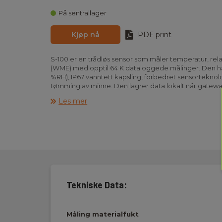
På sentrallager
Kjøp nå
PDF print
S-100 er en trådløs sensor som måler temperatur, rela
(WME) med opptil 64 K dataloggede målinger. Den har
%RH), IP67 vanntett kapsling, forbedret sensorteknol
tømming av minne. Den lagrer data lokalt når gateway 
automatisk opp når tilkoblet.
Les mer
Tekniske Data:
Måling materialfukt