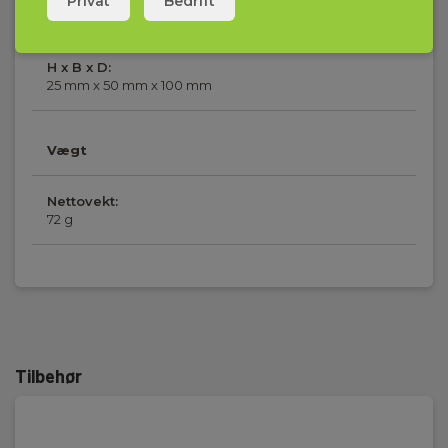
Privat
Bedrift
Dimensioner
H x B x D:
25 mm x 50 mm x 100 mm
Vægt
Nettovekt:
72 g
Tilbehør