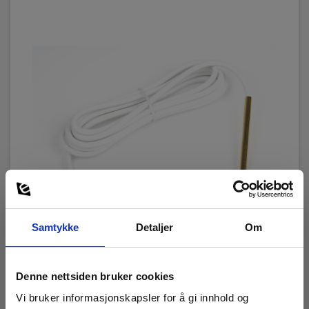
Samtykke
Detaljer
Om
OmniSense A-1-200 RH/Temp m/2m kabel
Denne nettsiden bruker cookies
EAN 5706445355051
Vi bruker informasjonskapsler for å gi innhold og