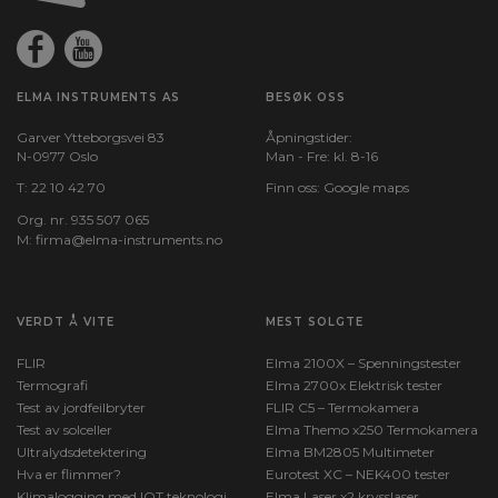
ELMA INSTRUMENTS AS
BESØK OSS
Garver Ytteborgsvei 83
Åpningstider:
N-0977 Oslo
Man - Fre: kl. 8-16
T:
22 10 42 70
Finn oss:
Google maps
Org. nr. 935 507 065
M:
firma@elma-instruments.no​
VERDT Å VITE
MEST SOLGTE
FLIR
Elma 2100X – Spenningstester
Termografi
Elma 2700x Elektrisk tester
Test av jordfeilbryter
FLIR C5 – Termokamera
Test av solceller
Elma Themo x250 Termokamera
Ultralydsdetektering
Elma BM2805 Multimeter
Hva er flimmer?
Eurotest XC – NEK400 tester
Klimalogging med IOT teknologi
Elma Laser x2 krysslaser