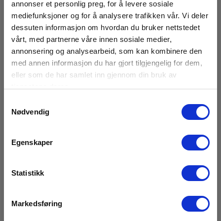
annonser et personlig preg, for å levere sosiale
Snart på sentrallager
mediefunksjoner og for å analysere trafikken vår. Vi deler
1 745,00 NOK
Ekskl. mva
dessuten informasjon om hvordan du bruker nettstedet
vårt, med partnerne våre innen sosiale medier,
Les mer
Kjøp nå
annonsering og analysearbeid, som kan kombinere den
med annen informasjon du har gjort tilgjengelig for dem,
eller som de har samlet inn gjennom din bruk av
tjenestene deres.
Samtykkevalg
Nødvendig
Egenskaper
Statistikk
Markedsføring