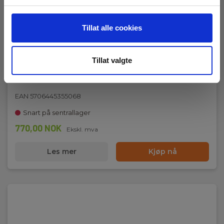
Tillat alle cookies
Tillat valgte
OmniSense A-2 WME kabel til S-2-2 og S-2-3
EAN 5706445355068
Snart på sentrallager
770,00 NOK
Ekskl. mva
Les mer
Kjøp nå