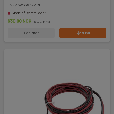
EAN 5706445733491
Snart på sentrallager
630,00 NOK
Ekskl. mva
Les mer
Kjøp nå