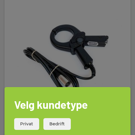
Velg kundetype
Radiodetection Signalklemmetang 50mm for
Genny / RD400
Privat
Bedrift
EAN 5706445733453