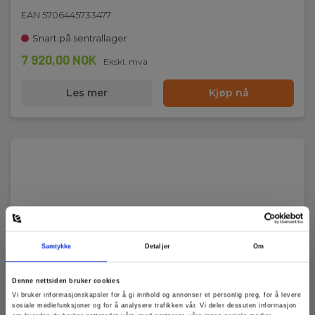
EAN 5706445733477
Snart på sentrallager
7 920,00 NOK
Ekskl. mva
Les mer
Kjøp nå
Med denne ledningen kan man påføre et signal til e
strømførende kabel. Passer til Genny-senderen.
Samtykke
Detaljer
Om
Denne nettsiden bruker cookies
Vi bruker informasjonskapsler for å gi innhold og annonser et personlig preg, for å levere
sosiale mediefunksjoner og for å analysere trafikken vår. Vi deler dessuten informasjon