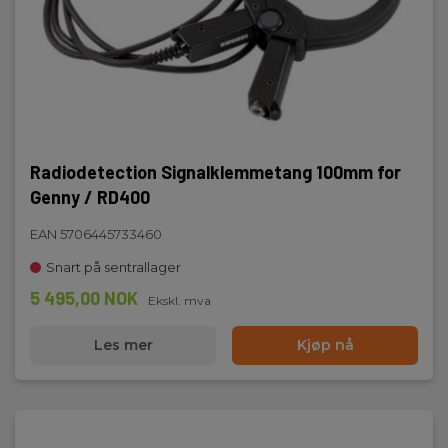
Radiodetection Signalklemmetang 100mm for
Genny / RD400
EAN 5706445733460
Snart på sentrallager
5 495,00 NOK
Ekskl. mva
Les mer
Kjøp nå