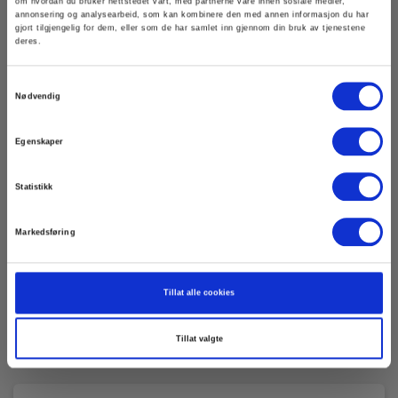
om hvordan du bruker nettstedet vårt, med partnerne våre innen sosiale medier,
annonsering og analysearbeid, som kan kombinere den med annen informasjon du har
gjort tilgjengelig for dem, eller som de har samlet inn gjennom din bruk av tjenestene
deres.
Samtykkevalg
Nødvendig
Egenskaper
Radiodetection Spenningsfilter for Genny (PLC
Statistikk
til GEN)
EAN 5706445733484
Markedsføring
Snart på sentrallager
3 545,00 NOK
Ekskl. mva
Tillat alle cookies
Les mer
Kjøp nå
Tillat valgte