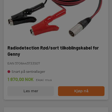
Radiodetection Rød/sort tilkoblingskabel for
Genny
EAN 5706445733507
Snart på sentrallager
1 870,00 NOK
Ekskl. mva
Les mer
Kjøp nå