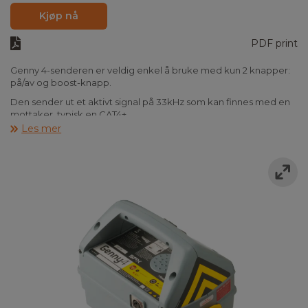
Kjøp nå
PDF print
Genny 4-senderen er veldig enkel å bruke med kun 2 knapper:
på/av og boost-knapp.
Den sender ut et aktivt signal på 33kHz som kan finnes med en
mottaker, typisk en CAT4+.
Les mer
Med Genny4s patenterte doble frekvenssøk får du ikke bare
høy presisjon, du finner det også lettere å finne de mindre
kablene som andre kabelsøkere har problemer med å finne.
Du trenger en Genny4-sender når du skal finne mindre kabler,
for eksempel kraftledninger. Kombinasjonen av dobbel frekvens
og boost (som øker effekten med en faktor på 10) gjør det mulig
å finne kabler som andre søkere ikke finner.
Selges vanligvis i et sett sammen med en CAT4+.