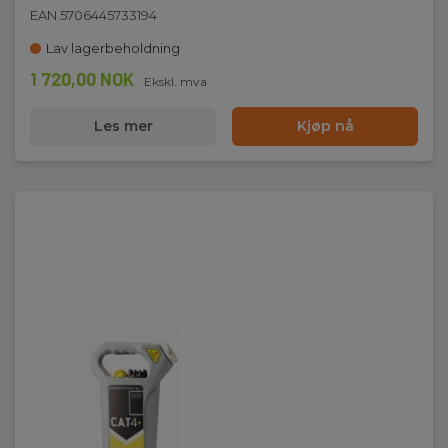
EAN 5706445733194
Lav lagerbeholdning
1 720,00 NOK
Ekskl. mva
Les mer
Kjøp nå