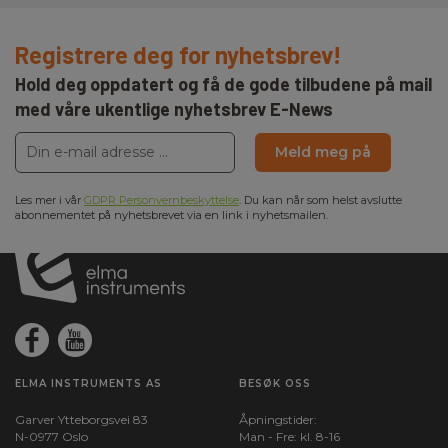
Registrere deg for nyhetsbrev!
Hold deg oppdatert og få de gode tilbudene på mail
med våre ukentlige nyhetsbrev E-News
Meld meg på
Les mer i vår
GDPR Personvernbeskyttelse
. Du kan når som helst avslutte
abonnementet på nyhetsbrevet via en link i nyhetsmailen.
ELMA INSTRUMENTS AS
BESØK OSS
Garver Ytteborgsvei 83
Åpningstider:
N-0977 Oslo
Man - Fre: kl. 8-16