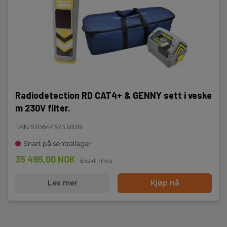
Radiodetection RD CAT4+ & GENNY sett i veske
m 230V filter.
EAN 5706445733828
Snart på sentrallager
35 495,00 NOK
Ekskl. mva
Les mer
Kjøp nå