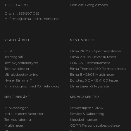
T:
22 10 42 70
Finn oss:
Google maps
Org. nr. 935 507 065
M:
firma@elma-instruments.no​
VERDT Å VITE
MEST SOLGTE
FLIR
Elma 2100X – Spenningstester
Termografi
Elma 2700x Elektrisk tester
Test av jordfeilbryter
FLIR C5 – Termokamera
Test av solceller
Elma Themo x250 Termokamera
Ultralydsdetektering
Elma BM2805 Multimeter
Hva er flimmer?
Eurotest XC – NEK400 tester
Klimalogging med IOT teknologi
Elma Laser x2 krysslaser
MEST BESØKT
SERVICESENTER
Minikataloger
Serviceskjema RMA
Installatørens favoritter
Service & Kalibrering
Termografering
Kjøpsbetingelser
Multimeter
GDPR Persondatabeskyttelse