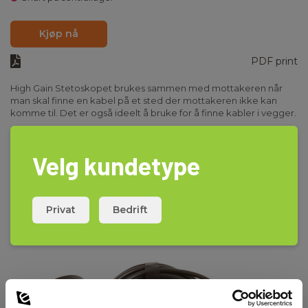
Kjøp nå
PDF print
High Gain Stetoskopet brukes sammen med mottakeren når
man skal finne en kabel på et sted der mottakeren ikke kan
komme til. Det er også ideelt å bruke for å finne kabler i vegger.
Passer til RD4xxx, RD7xxx / RD8xxx.
Les mer
Velg kundetype
Privat
Bedrift