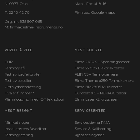
N-0977 Oslo
Man - Fre: kl. 8-16
T:
22 10 42 70
Finn oss:
Google maps
Org. nr. 935 507 065
M:
firma@elma-instruments.no​
VERDT Å VITE
MEST SOLGTE
FLIR
Elma 2100X – Spenningstester
Termografi
Elma 2700x Elektrisk tester
Test av jordfeilbryter
FLIR C5 – Termokamera
Test av solceller
Elma Themo x250 Termokamera
Ultralydsdetektering
Elma BM2805 Multimeter
Hva er flimmer?
Eurotest XC – NEK400 tester
Klimalogging med IOT teknologi
Elma Laser x2 krysslaser
MEST BESØKT
SERVICESENTER
Minikataloger
Serviceskjema RMA
Installatørens favoritter
Service & Kalibrering
Termografering
Kjøpsbetingelser