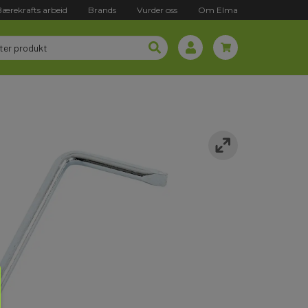
Bærekrafts arbeid
Brands
Vurder oss
Om Elma