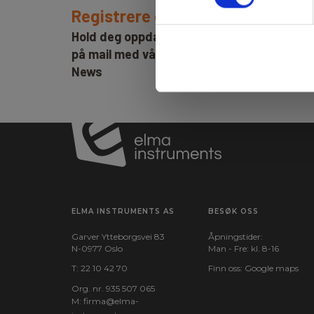
Registrere deg for nyhetsbrev!
Hold deg oppdatert og få de gode tilbude
på mail med våre ukentlige nyhetsbrev E-
News
ELMA INSTRUMENTS AS
BESØK OSS
Garver Ytteborgsvei 83
Åpningstider:
N-0977 Oslo
Man - Fre: kl. 8-16
T:
22 10 42 70
Finn oss:
Google maps
Org. nr. 935 507 065
M:
firma@elma-