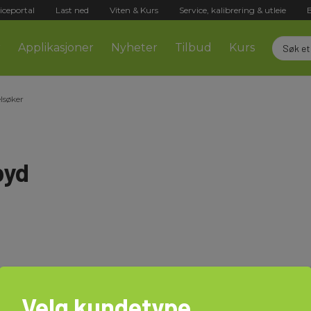
iceportal
Last ned
Viten & Kurs
Service, kalibrering & utleie
r
Applikasjoner
Nyheter
Tilbud
Kurs
lsøker
pyd
Velg kundetype