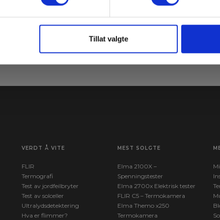
ne
Le
Meld meg på
av
Tillat valgte
VERDT Å VITE
MEST SOLGTE
M
FLIR
Elma 2100X –
Mi
Termografi
Spenningstester
In
Test av jordfeilbryter
Elma 2700x Elektrisk tester
Te
Test av solceller
FLIR C5 – Termokamera
Mu
Ultralydsdetektering
Elma Themo x250
Bl
Hva er flimmer?
Termokamera
So