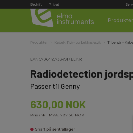
Bedrift
Privat
Serv
Produkte
Produkter
Kabel-, Rør- og Lekkasjesøk
Tilbehør - Kabe
EAN
5706445733491
/
EL.NR
Radiodetection jords
Passer til Genny
630,00 NOK
Pris inkl. MVA. 787,50 NOK
Snart på sentrallager