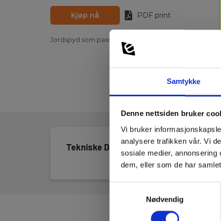
Kjøp nå
PDF print
Jordspyd som passer i oppbevaringsrommet monter
Samtykke
Denne nettsiden bruker coo
Vi bruker informasjonskapsler
analysere trafikken vår. Vi 
Tekniske Data
sosiale medier, annonsering 
dem, eller som de har samlet
Samtykkevalg
Nødvendig