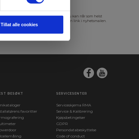
s mer i vår
GDPR Personvernbeskyttelse
. Du kan når som helst
slutte abonnementet på nyhetsbrevet via en link i nyhetsmailen.
Tillat alle cookies
EST BESØKT
SERVICESENTER
nikataloger
Serviceskjema RMA
stallatørens favoritter
Service & Kalibrering
rmografering
Kjøpsbetingelser
ltimeter
GDPR
owerdoor
Persondatabeskyttelse
lcellemåling
Code of conduct