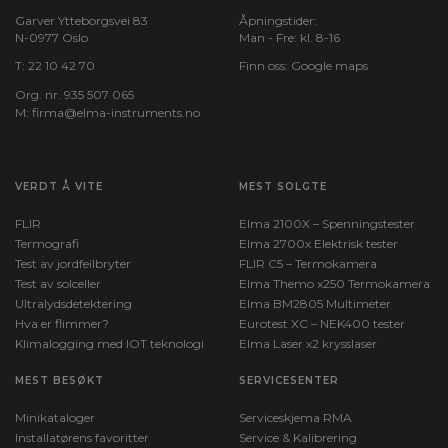
Garver Ytteborgsvei 83
Åpningstider:
N-0977 Oslo
Man - Fre: kl. 8-16
T:
22 10 42 70
Finn oss:
Google maps
Org. nr. 935 507 065
M:
firma@elma-instruments.no​
VERDT Å VITE
MEST SOLGTE
FLIR
Elma 2100X – Spenningstester
Termografi
Elma 2700x Elektrisk tester
Test av jordfeilbryter
FLIR C5 – Termokamera
Test av solceller
Elma Themo x250 Termokamera
Ultralydsdetektering
Elma BM2805 Multimeter
Hva er flimmer?
Eurotest XC – NEK400 tester
Klimalogging med IOT teknologi
Elma Laser x2 krysslaser
MEST BESØKT
SERVICESENTER
Minikataloger
Serviceskjema RMA
Installatørens favoritter
Service & Kalibrering