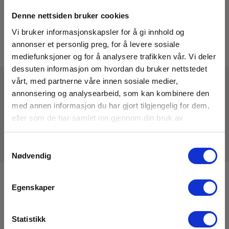
Denne nettsiden bruker cookies
Vi bruker informasjonskapsler for å gi innhold og
annonser et personlig preg, for å levere sosiale
mediefunksjoner og for å analysere trafikken vår. Vi deler
dessuten informasjon om hvordan du bruker nettstedet
vårt, med partnerne våre innen sosiale medier,
annonsering og analysearbeid, som kan kombinere den
Tekniske Data
med annen informasjon du har gjort tilgjengelig for dem,
eller som de har samlet inn gjennom din bruk av
tjenestene deres.
Samtykkevalg
Nødvendig
Registrere deg for nyhetsbrev!
Egenskaper
Hold deg oppdatert og få de gode tilbudene på mail
med våre ukentlige nyhetsbrev E-News
Statistikk