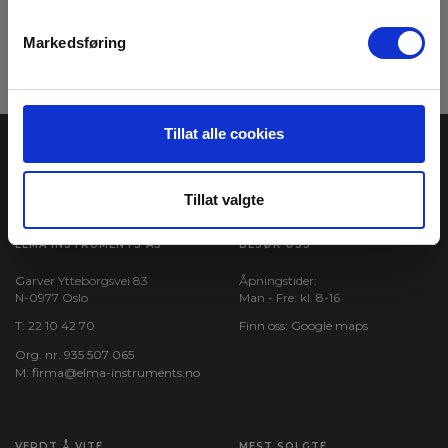
Meld meg på
Markedsføring
Les mer i vår
GDPR Personvernbeskyttelse
. Du kan når som helst avslutte
abonnementet på nyhetsbrevet via en link i nyhetsmailen.
Tillat alle cookies
Tillat valgte
ELMA INSTRUMENTS AS
BESØK OSS
Garver Ytteborgsvei 83
Åpningstider:
N-0977 Oslo
Man - Fre: kl. 8-16
T:
22 10 42 70
Finn oss:
Google maps
Org. nr. 935 507 065
M:
firma@elma-instruments.no​
VERDT Å VITE
MEST SOLGTE