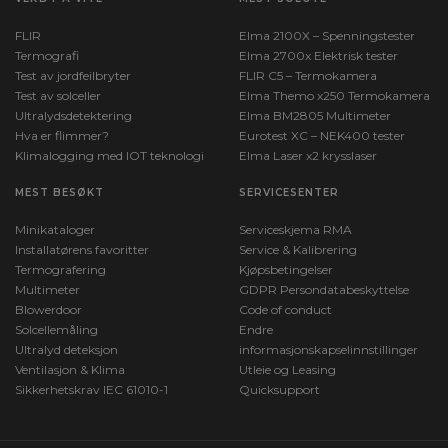
FLIR
Elma 2100X – Spenningstester
Termografi
Elma 2700x Elektrisk tester
Test av jordfeilbryter
FLIR C5 – Termokamera
Test av solceller
Elma Themo x250 Termokamera
Ultralydsdetektering
Elma BM2805 Multimeter
Hva er flimmer?
Eurotest XC – NEK400 tester
Klimalogging med IOT teknologi
Elma Laser x2 krysslaser
MEST BESØKT
SERVICESENTER
Minikataloger
Serviceskjema RMA
Installatørens favoritter
Service & Kalibrering
Termografering
Kjøpsbetingelser
Multimeter
GDPR Persondatabeskyttelse
Blowerdoor
Code of conduct
Solcellemåling
Endre
Ultralyd deteksjon
informasjonskapselinnstillinger
Ventilasjon & Klima
Utleie og Leasing
Sikkerhetskrav IEC 61010-1
Quicksupport