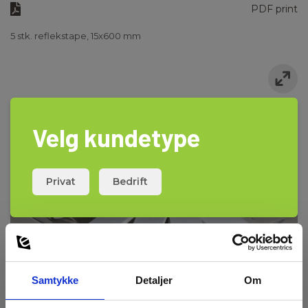
PDF print
5 stk. reflekstape, 15x600 mm
Velg kundetype
Privat
Bedrift
Samtykke
Detaljer
Om