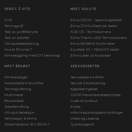
VERDT Å VITE
MEST SOLGTE
FLIR
Elma 2100X – Spenningstester
Termografi
Elma 2700x Elektrisk tester
Test av jordfeilbryter
FLIR C5 – Termokamera
Test av solceller
Elma Themo x250 Termokamera
Ultralydsdetektering
Elma BM2805 Multimeter
Hva er flimmer?
Eurotest XC – NEK400 tester
Klimalogging med IOT teknologi
Elma Laser x2 krysslaser
MEST BESØKT
SERVICESENTER
Minikataloger
Serviceskjema RMA
Installatørens favoritter
Service & Kalibrering
Termografering
Kjøpsbetingelser
Multimeter
GDPR Persondatabeskyttelse
Blowerdoor
Code of conduct
Solcellemåling
Endre
Ultralyd deteksjon
informasjonskapselinnstillinger
Ventilasjon & Klima
Utleie og Leasing
Sikkerhetskrav IEC 61010-1
Quicksupport