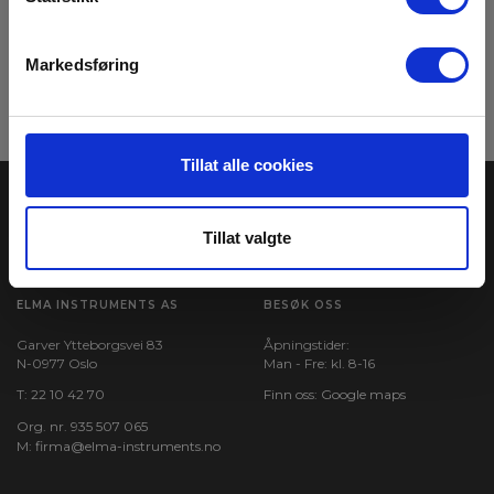
med våre ukentlige nyhetsbrev E-News
Meld meg på
Markedsføring
Les mer i vår
GDPR Personvernbeskyttelse
. Du kan når som helst avslutte
abonnementet på nyhetsbrevet via en link i nyhetsmailen.
Tillat alle cookies
Tillat valgte
ELMA INSTRUMENTS AS
BESØK OSS
Garver Ytteborgsvei 83
Åpningstider:
N-0977 Oslo
Man - Fre: kl. 8-16
T:
22 10 42 70
Finn oss:
Google maps
Org. nr. 935 507 065
M:
firma@elma-instruments.no​