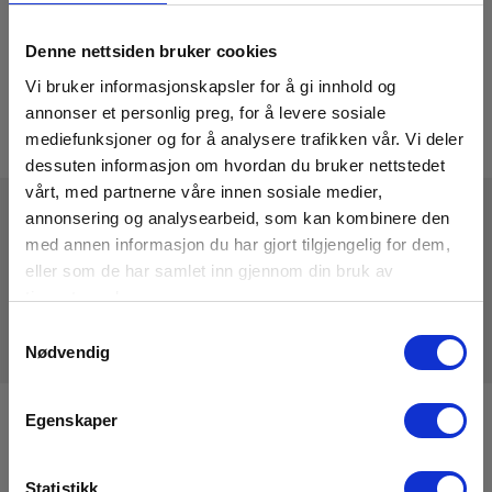
Denne nettsiden bruker cookies
Vi bruker informasjonskapsler for å gi innhold og
annonser et personlig preg, for å levere sosiale
mediefunksjoner og for å analysere trafikken vår. Vi deler
dessuten informasjon om hvordan du bruker nettstedet
vårt, med partnerne våre innen sosiale medier,
annonsering og analysearbeid, som kan kombinere den
med annen informasjon du har gjort tilgjengelig for dem,
Tekniske Data
eller som de har samlet inn gjennom din bruk av
tjenestene deres.
Samtykkevalg
Nødvendig
Egenskaper
Registrere deg for nyhetsbrev!
Hold deg oppdatert og få de gode tilbudene på mail
Statistikk