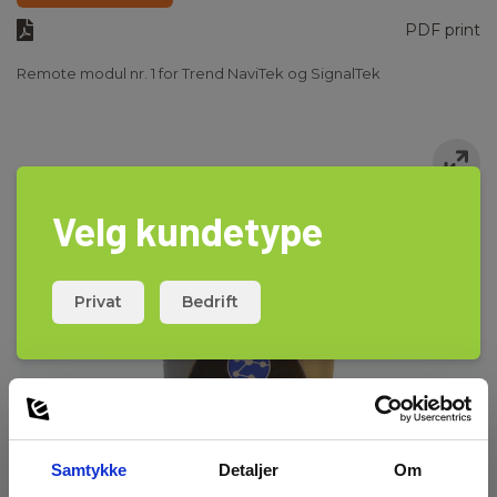
PDF print
Remote modul nr. 1 for Trend NaviTek og SignalTek
Velg kundetype
Privat
Bedrift
Samtykke
Detaljer
Om