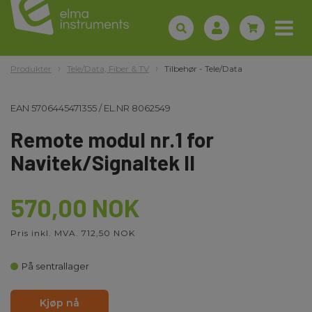
Produkter
Tele/Data, Fiber & TV
Tilbehør - Tele/Data
EAN
5706445471355
/
EL.NR
8062549
Remote modul nr.1 for
Navitek/Signaltek II
570,00 NOK
Pris inkl. MVA. 712,50 NOK
På sentrallager
Kjøp nå