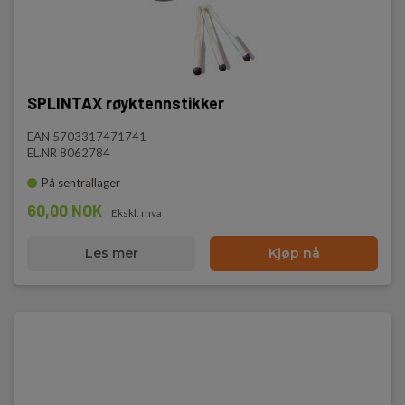
SPLINTAX røyktennstikker
EAN 5703317471741
EL.NR 8062784
På sentrallager
60,00 NOK
Ekskl. mva
Les mer
Kjøp nå