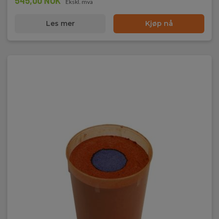
545,00 NOK
Ekskl. mva
Les mer
Kjøp nå