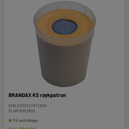
BRANDAX KS røykpatron
EAN 5703317471840
EL.NR 8062802
På sentrallager