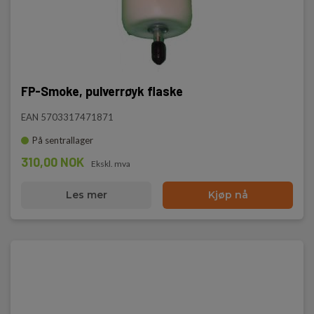
FP-Smoke, pulverrøyk flaske
EAN 5703317471871
På sentrallager
310,00 NOK
Ekskl. mva
Les mer
Kjøp nå