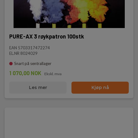
PURE-AX 3 røykpatron 100stk
EAN 5703317472274
EL.NR 8024029
Snart på sentrallager
1 070,00 NOK
Ekskl. mva
Les mer
Kjøp nå