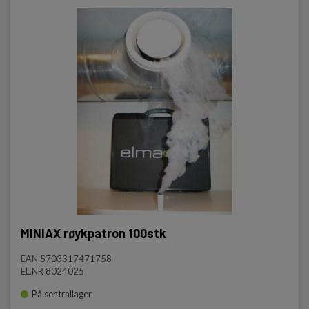
MINIAX røykpatron 100stk
EAN 5703317471758
EL.NR 8024025
På sentrallager