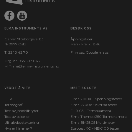
ELMA INSTRUMENTS AS
BESØK OSS
Garver Ytteborgsvei 83
Åpningstider:
N-0977 Oslo
Man - Fre: kl. 8-16
T:
22 10 42 70
Finn oss:
Google maps
Org. nr. 935 507 065
M:
firma@elma-instruments.no​
VERDT Å VITE
MEST SOLGTE
FLIR
Elma 2100X – Spenningstester
Termografi
Elma 2700x Elektrisk tester
Test av jordfeilbryter
FLIR C5 – Termokamera
Test av solceller
Elma Themo x250 Termokamera
Ultralydsdetektering
Elma BM2805 Multimeter
Hva er flimmer?
Eurotest XC – NEK400 tester