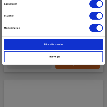
Egenskaper
Statistikk
Elma Røykpenn
Markedsføring
EAN 5706445540006
EL.NR 8024034
Tillat alle cookies
På sentrallager
380,00 NOK
Ekskl. mva
Tillat valgte
Les mer
Kjøp nå