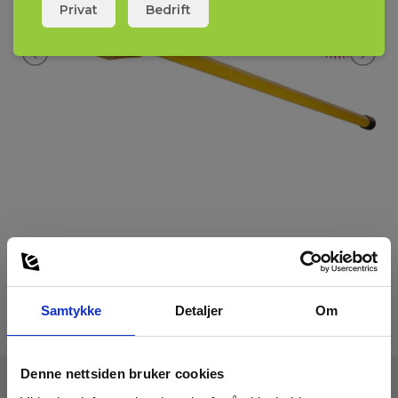
Privat
Bedrift
stoppekraner, kumlokk, grensemarkører, olietanker mm.
Instrumentet leveres inkl. veske og brukerveiledning
Samtykke
Detaljer
Om
Denne nettsiden bruker cookies