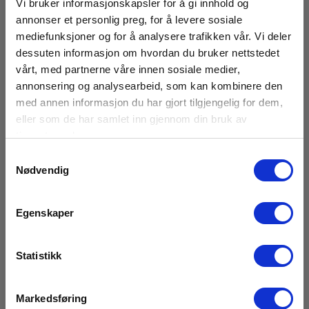
Vi bruker informasjonskapsler for å gi innhold og
Tekniske Data
annonser et personlig preg, for å levere sosiale
mediefunksjoner og for å analysere trafikken vår. Vi deler
dessuten informasjon om hvordan du bruker nettstedet
Søkedybde
vårt, med partnerne våre innen sosiale medier,
Flere meter avh. av søkeobjekt
annonsering og analysearbeid, som kan kombinere den
med annen informasjon du har gjort tilgjengelig for dem,
Følsomhet
5 nivåer
eller som de har samlet inn gjennom din bruk av
tjenestene deres.
Arbeidstemperatur
Samtykkevalg
-25…60°C
Nødvendig
Instrumenthus i Aluminium
Vis mer
Ja
Egenskaper
Batteri (Ekskl.)
Statistikk
1 stk. 9V
Last ned
Lengde
Markedsføring
107cm