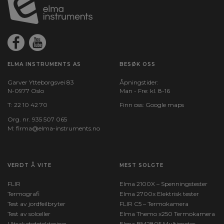
ELMA INSTRUMENTS AS
BESØK OSS
Garver Ytteborgsvei 83
Åpningstider:
N-0977 Oslo
Man - Fre: kl. 8-16
T:
22 10 42 70
Finn oss:
Google maps
Org. nr. 935 507 065
M:
firma@elma-instruments.no​
VERDT Å VITE
MEST SOLGTE
FLIR
Elma 2100X – Spenningstester
Termografi
Elma 2700x Elektrisk tester
Test av jordfeilbryter
FLIR C5 – Termokamera
Test av solceller
Elma Themo x250 Termokamera
Ultralydsdetektering
Elma BM2805 Multimeter