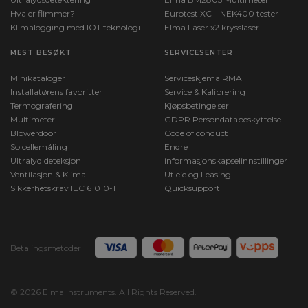
Hva er flimmer?
Eurotest XC – NEK400 tester
Klimalogging med IOT teknologi
Elma Laser x2 krysslaser
MEST BESØKT
SERVICESENTER
Minikataloger
Serviceskjema RMA
Installatørens favoritter
Service & Kalibrering
Termografering
Kjøpsbetingelser
Multimeter
GDPR Persondatabeskyttelse
Blowerdoor
Code of conduct
Solcellemåling
Endre
Ultralyd deteksjon
informasjonskapselinnstillinger
Ventilasjon & Klima
Utleie og Leasing
Sikkerhetskrav IEC 61010-1
Quicksupport
Betalingsmetoder
© 2026 Elma Instruments. All Rights Reserved.