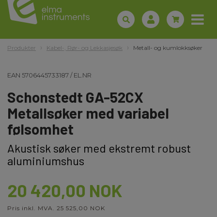
Produkter
Kabel-, Rør- og Lekkasjesøk
Metall- og kumlokksøker
EAN
5706445733187
/
EL.NR
Schonstedt GA-52CX
Metallsøker med variabel
følsomhet
Akustisk søker med ekstremt robust
aluminiumshus
20 420,00 NOK
Pris inkl. MVA. 25 525,00 NOK