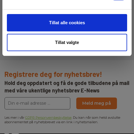
Datasheet
Elma_Datasheet_RD_GA-52CX__EN.pdf
Vekt
900g
Tillat alle cookies
Manualer
Elma_Manual_RD_GA-52CX__EN.pdf
Indikering
Akustisk
Tillat valgte
Registrere deg for nyhetsbrev!
Hold deg oppdatert og få de gode tilbudene på mail
med våre ukentlige nyhetsbrev E-News
Meld meg på
Les mer i vår
GDPR Personvernbeskyttelse
. Du kan når som helst avslutte
abonnementet på nyhetsbrevet via en link i nyhetsmailen.