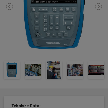
og harmonisk analysator.
Alle instrumenter leveres klar til bruk i veske med, oppladbart
batteri, Probix probe, bananplugg adapter, måleledninger,
Ethernet/USB kabel, 8GB SD kort, brukerveiledning og LW/LV
drivere.
Tekniske Data: