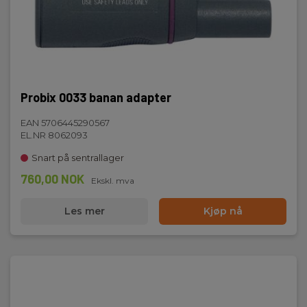
Probix 0033 banan adapter
EAN 5706445290567
EL.NR 8062093
Snart på sentrallager
760,00 NOK
Ekskl. mva
Les mer
Kjøp nå