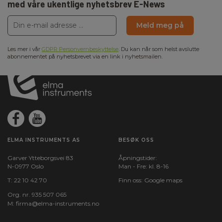
med våre ukentlige nyhetsbrev E-News
Meld meg på
Les mer i vår
GDPR Personvernbeskyttelse
. Du kan når som helst avslutte
abonnementet på nyhetsbrevet via en link i nyhetsmailen.
ELMA INSTRUMENTS AS
BESØK OSS
Garver Ytteborgsvei 83
Åpningstider:
N-0977 Oslo
Man - Fre: kl. 8-16
T:
22 10 42 70
Finn oss:
Google maps
Org. nr. 935 507 065
M:
firma@elma-instruments.no​