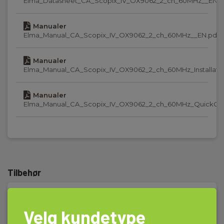
Elma_Datasheet_CA_Scopix_IV_OX9062_2_ch_60MHz__EN.p
12
Manualer
App:
Elma_Manual_CA_Scopix_IV_OX9062_2_ch_60MHz__EN.pdf
Ja
Manualer
Type:
Elma_Manual_CA_Scopix_IV_OX9062_2_ch_60MHz_Installatio
Transportabel
Manualer
Display :
Elma_Manual_CA_Scopix_IV_OX9062_2_ch_60MHz_QuickGui
TFT berøringsskjerm
Skærmstørrelse ("):
7
Minne:
Tilbehør
Ja
Kommunikasjon:
Velg kundetype
USB,Ethernet