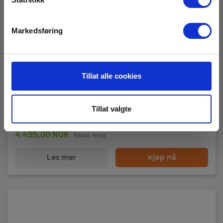
Markedsføring
Probix HX0030D probe 1/10
Tillat alle cookies
EAN 5706445291335
EL.NR 8062135
Tillat valgte
Snart på sentrallager
4 495,00 NOK
Ekskl. mva
Les mer
Kjøp nå