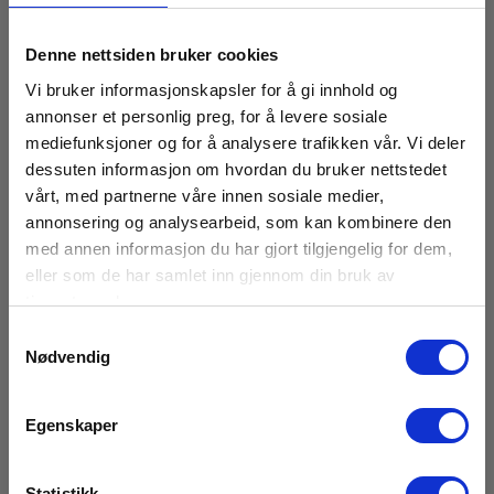
Snart på sentrallager
760,00 NOK
Ekskl. mva
Denne nettsiden bruker cookies
Vi bruker informasjonskapsler for å gi innhold og
Les mer
Kjøp nå
annonser et personlig preg, for å levere sosiale
mediefunksjoner og for å analysere trafikken vår. Vi deler
dessuten informasjon om hvordan du bruker nettstedet
vårt, med partnerne våre innen sosiale medier,
annonsering og analysearbeid, som kan kombinere den
med annen informasjon du har gjort tilgjengelig for dem,
eller som de har samlet inn gjennom din bruk av
tjenestene deres.
Samtykkevalg
Nødvendig
Egenskaper
Statistikk