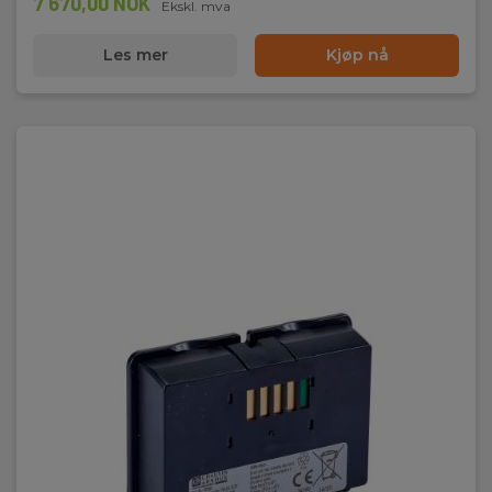
7 670,00 NOK
Ekskl. mva
Les mer
Kjøp nå