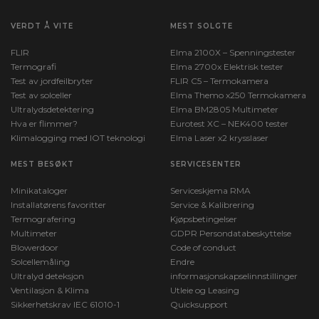
VERDT Å VITE
MEST SOLGTE
FLIR
Elma 2100X – Spenningstester
Termografi
Elma 2700x Elektrisk tester
Test av jordfeilbryter
FLIR C5 – Termokamera
Test av solceller
Elma Themo x250 Termokamera
Ultralydsdetektering
Elma BM2805 Multimeter
Hva er flimmer?
Eurotest XC – NEK400 tester
Klimalogging med IOT teknologi
Elma Laser x2 krysslaser
MEST BESØKT
SERVICESENTER
Minikataloger
Serviceskjema RMA
Installatørens favoritter
Service & Kalibrering
Termografering
Kjøpsbetingelser
Multimeter
GDPR Persondatabeskyttelse
Blowerdoor
Code of conduct
Solcellemåling
Endre
Ultralyd deteksjon
informasjonskapselinnstillinger
Ventilasjon & Klima
Utleie og Leasing
Sikkerhetskrav IEC 61010-1
Quicksupport