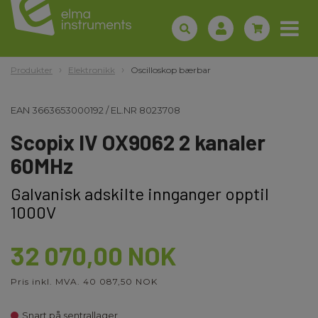
Produkter
Elektronikk
Oscilloskop bærbar
EAN
3663653000192
/
EL.NR
8023708
Scopix IV OX9062 2 kanaler
60MHz
Galvanisk adskilte innganger opptil
1000V
32 070,00 NOK
Pris inkl. MVA. 40 087,50 NOK
Snart på sentrallager