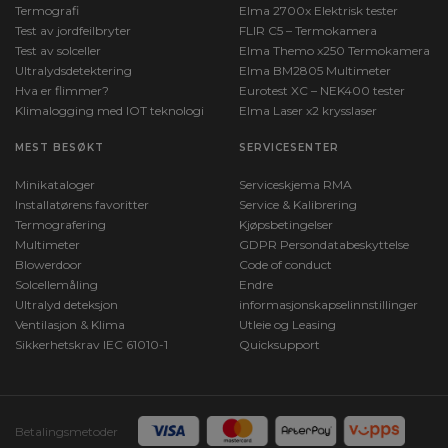
Termografi
Elma 2700x Elektrisk tester
Test av jordfeilbryter
FLIR C5 – Termokamera
Test av solceller
Elma Themo x250 Termokamera
Ultralydsdetektering
Elma BM2805 Multimeter
Hva er flimmer?
Eurotest XC – NEK400 tester
Klimalogging med IOT teknologi
Elma Laser x2 krysslaser
MEST BESØKT
SERVICESENTER
Minikataloger
Serviceskjema RMA
Installatørens favoritter
Service & Kalibrering
Termografering
Kjøpsbetingelser
Multimeter
GDPR Persondatabeskyttelse
Blowerdoor
Code of conduct
Solcellemåling
Endre
Ultralyd deteksjon
informasjonskapselinnstillinger
Ventilasjon & Klima
Utleie og Leasing
Sikkerhetskrav IEC 61010-1
Quicksupport
Betalingsmetoder