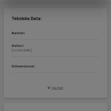
Tekniske Data:
Batteri
Batteri:
2 Li-ion (inkl.)
Dimensioner
- Kobber Instrumenter
Vis mer
Display :
Farvetouch