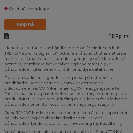
Snart på sentrallager
Kjøp nå
PDF print
SignalTEK 10G for test av båndbredden og forhindre nedetid
TREND Networks SignalTEK 10G, er en håndholdt Ethernet tester
utviklet for å måle den maksimale tilgengelige båndbredde på
nettverk, identifisere flaskehalsen og finne måter å øke
båndbredden, uten behov for å skifte ut dyre datakabler.
Det er en stadig en stigende etterspørsel på nettverk fra
bredbåndstunge tjenester slik som videostreaming,
videokonferanse, CCTV-kameraer og Wi-Fi-adgangspunkter.
Dette ekstra press på nettverket kan føre til dyr nedetid og tapt
produktivitet, i tillegg som utskifting av alle kabler for å forbedre
båndbredde er en stor kostnad for mange organisasjoner.
SignalTEK 10G kan løse dette problemet ved å teste kapasiteten
på kablingen, og om den tilfredsstiller den krevede
båndbredde, før du foretar en dyr investering i ny kabelføring.
Ved å simulere den faktiske nettverkstrafikk gir SignalTEK 10G