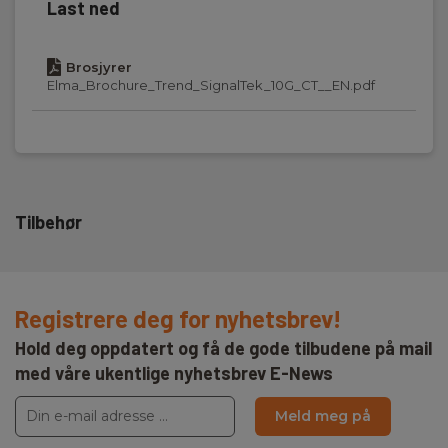
Minne:
Last ned
Ja
Brosjyrer
Kabeltype måling:
Elma_Brochure_Trend_SignalTek_10G_CT__EN.pdf
Kobber
Kabelkategori:
CAT 5 ,CAT 6,CAT 6A,CAT 7,CAT 7A,CAT 8
Batteri:
Tilbehør
2 stk , Li-Ion,Genopladeligt, Inkl.
Dimensjoner HxBxD (mm):
254x130x69
Registrere deg for nyhetsbrev!
Hold deg oppdatert og få de gode tilbudene på mail
med våre ukentlige nyhetsbrev E-News
Meld meg på