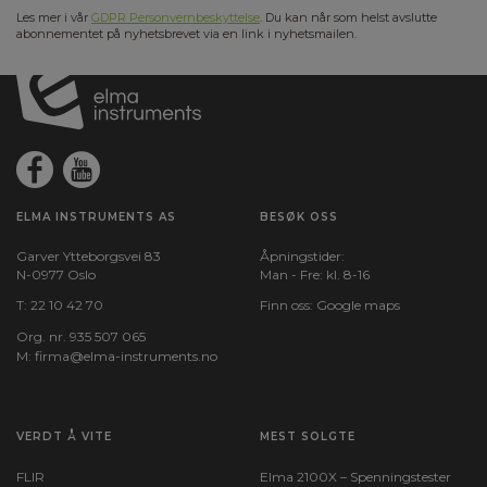
Les mer i vår
GDPR Personvernbeskyttelse
. Du kan når som helst avslutte
abonnementet på nyhetsbrevet via en link i nyhetsmailen.
ELMA INSTRUMENTS AS
BESØK OSS
Garver Ytteborgsvei 83
Åpningstider:
N-0977 Oslo
Man - Fre: kl. 8-16
T:
22 10 42 70
Finn oss:
Google maps
Org. nr. 935 507 065
M:
firma@elma-instruments.no​
VERDT Å VITE
MEST SOLGTE
FLIR
Elma 2100X – Spenningstester