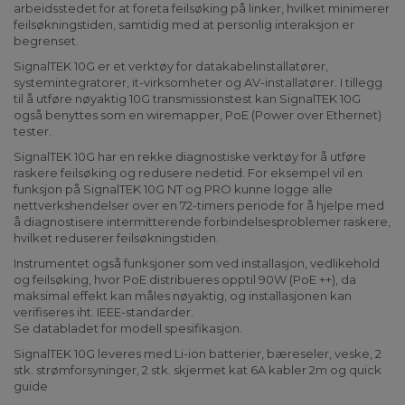
arbeidsstedet for at foreta feilsøking på linker, hvilket minimerer
feilsøkningstiden, samtidig med at personlig interaksjon er
begrenset.
SignalTEK 10G er et verktøy for datakabelinstallatører,
systemintegratorer, it-virksomheter og AV-installatører. I tillegg
til å utføre nøyaktig 10G transmissionstest kan SignalTEK 10G
også benyttes som en wiremapper, PoE (Power over Ethernet)
tester.
SignalTEK 10G har en rekke diagnostiske verktøy for å utføre
raskere feilsøking og redusere nedetid. For eksempel vil en
funksjon på SignalTEK 10G NT og PRO kunne logge alle
nettverkshendelser over en 72-timers periode for å hjelpe med
å diagnostisere intermitterende forbindelsesproblemer raskere,
hvilket reduserer feilsøkningstiden.
Instrumentet også funksjoner som ved installasjon, vedlikehold
og feilsøking, hvor PoE distribueres opptil 90W (PoE ++), da
maksimal effekt kan måles nøyaktig, og installasjonen kan
verifiseres iht. IEEE-standarder.
Se databladet for modell spesifikasjon.
SignalTEK 10G leveres med Li-ion batterier, bæreseler, veske, 2
stk. strømforsyninger, 2 stk. skjermet kat 6A kabler 2m og quick
guide