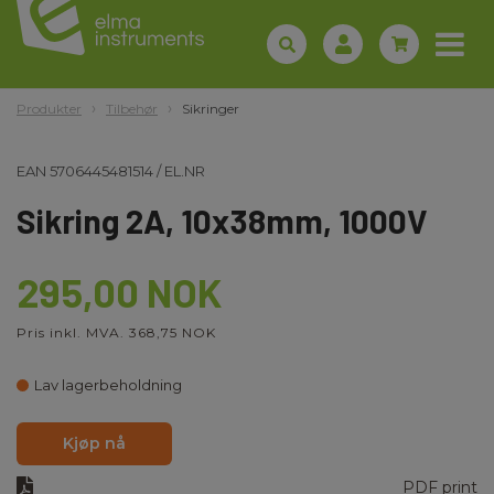
Produkter
Tilbehør
Sikringer
EAN
5706445481514
/
EL.NR
Sikring 2A, 10x38mm, 1000V
295,00 NOK
Pris inkl. MVA. 368,75 NOK
Lav lagerbeholdning
Kjøp nå
PDF print