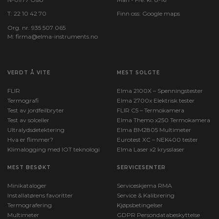
T:
22 10 42 70
Finn oss:
Google maps
Org. nr. 935 507 065
M:
firma@elma-instruments.no​
VERDT Å VITE
MEST SOLGTE
FLIR
Elma 2100X – Spenningstester
Termografi
Elma 2700x Elektrisk tester
Test av jordfeilbryter
FLIR C5 – Termokamera
Test av solceller
Elma Themo x250 Termokamera
Ultralydsdetektering
Elma BM2805 Multimeter
Hva er flimmer?
Eurotest XC – NEK400 tester
Klimalogging med IOT teknologi
Elma Laser x2 krysslaser
MEST BESØKT
SERVICESENTER
Minikataloger
Serviceskjema RMA
Installatørens favoritter
Service & Kalibrering
Termografering
Kjøpsbetingelser
Multimeter
GDPR Persondatabeskyttelse