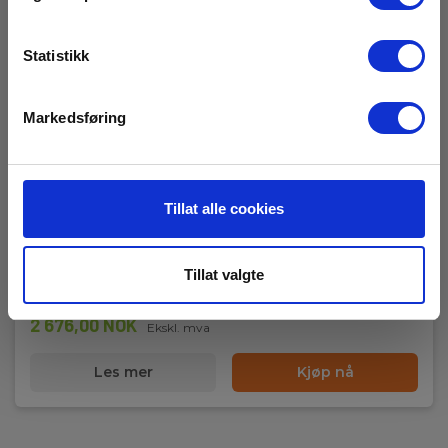
Brytekapasitet ved nominell spenning, DC (kA):
Statistikk
30 kA
Markedsføring
Metrel A1384 PV Sikkerhetsprobe
Tillat alle cookies
EAN 3831063419709
EL.NR 8062216
Tillat valgte
På sentrallager
4 595,00 NOK
2 676,00 NOK
Ekskl. mva
Les mer
Kjøp nå