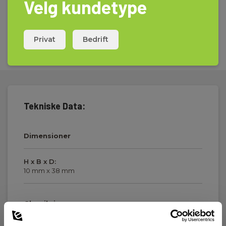
Velg kundetype
Privat
Bedrift
Tekniske Data:
Dimensioner
H x B x D:
10 mm x 38 mm
Glassikring