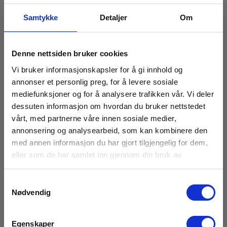
Modell / utførelse:
Keramisk sikring
Samtykke
Detaljer
Om
Vis mer
Størrelse:
10x38 mm
Denne nettsiden bruker cookies
Vi bruker informasjonskapsler for å gi innhold og
Spændingstype:
annonser et personlig preg, for å levere sosiale
DC
Tilbehør
mediefunksjoner og for å analysere trafikken vår. Vi deler
dessuten informasjon om hvordan du bruker nettstedet
Merkestrøm (A):
41 %
h:mm
vårt, med partnerne våre innen sosiale medier,
annonsering og analysearbeid, som kan kombinere den
med annen informasjon du har gjort tilgjengelig for dem,
Driftskategori:
GPV (fotocellebeskyttelse)
eller som de har samlet inn gjennom din bruk av
tjenestene deres.
Type sikringstatusindikator:
Samtykkevalg
Andre
Nødvendig
Nominell spenning DC (V):
1000 V
Egenskaper