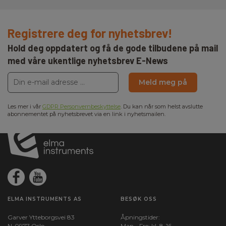
Registrere deg for nyhetsbrev!
Hold deg oppdatert og få de gode tilbudene på mail
med våre ukentlige nyhetsbrev E-News
Meld meg på
Les mer i vår
GDPR Personvernbeskyttelse
. Du kan når som helst avslutte
abonnementet på nyhetsbrevet via en link i nyhetsmailen.
ELMA INSTRUMENTS AS
BESØK OSS
Garver Ytteborgsvei 83
Åpningstider:
N-0977 Oslo
Man - Fre: kl. 8-16