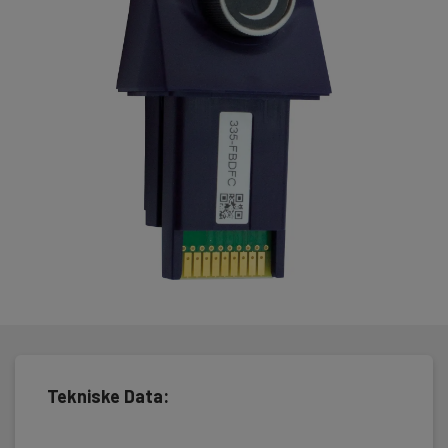
BLUELYZER ST, EUROLYZER STx og MULTILYZER STe eller
differansetrykkmanometre i S46XXST-serien.
Tekniske Data: