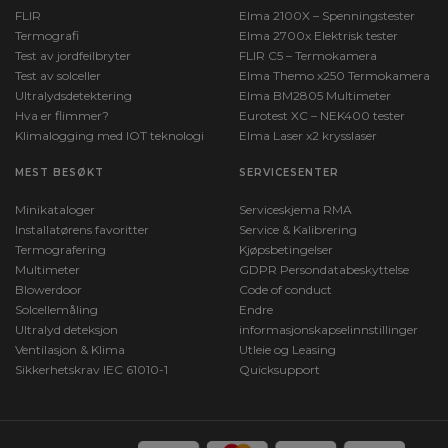
FLIR
Elma 2100X – Spenningstester
Termografi
Elma 2700x Elektrisk tester
Test av jordfeilbryter
FLIR C5 – Termokamera
Test av solceller
Elma Themo x250 Termokamera
Ultralydsdetektering
Elma BM2805 Multimeter
Hva er flimmer?
Eurotest XC – NEK400 tester
Klimalogging med IOT teknologi
Elma Laser x2 krysslaser
MEST BESØKT
SERVICESENTER
Minikataloger
Serviceskjema RMA
Installatørens favoritter
Service & Kalibrering
Termografering
Kjøpsbetingelser
Multimeter
GDPR Persondatabeskyttelse
Blowerdoor
Code of conduct
Solcellemåling
Endre
Ultralyd deteksjon
informasjonskapselinnstillinger
Ventilasjon & Klima
Utleie og Leasing
Sikkerhetskrav IEC 61010-1
Quicksupport