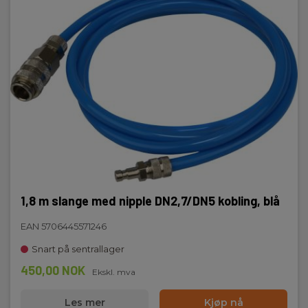
1,8 m slange med nipple DN2,7/DN5 kobling, blå
EAN 5706445571246
Snart på sentrallager
450,00 NOK
Ekskl. mva
Les mer
Kjøp nå