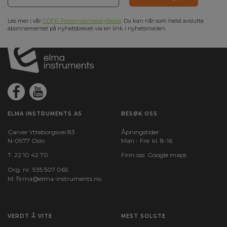
Les mer i vår
GDPR Personvernbeskyttelse
. Du kan når som helst avslutte
abonnementet på nyhetsbrevet via en link i nyhetsmailen.
ELMA INSTRUMENTS AS
BESØK OSS
Garver Ytteborgsvei 83
Åpningstider:
N-0977 Oslo
Man - Fre: kl. 8-16
T:
22 10 42 70
Finn oss:
Google maps
Org. nr. 935 507 065
M:
firma@elma-instruments.no​
VERDT Å VITE
MEST SOLGTE