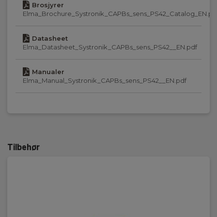
Brosjyrer
H x B x D:
Elma_Brochure_Systronik_CAPBs_sens_PS42_Catalog_EN.pd
89 m x 45 m x 35 m
Datasheet
Elma_Datasheet_Systronik_CAPBs_sens_PS42__EN.pdf
Vægt
Manualer
Nettovekt:
Elma_Manual_Systronik_CAPBs_sens_PS42__EN.pdf
100 g
Tilbehør