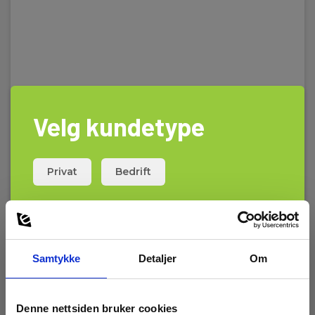
Velg kundetype
Privat
Bedrift
Samtykke
Detaljer
Om
Regncover for Sefram 7848/7849
Denne nettsiden bruker cookies