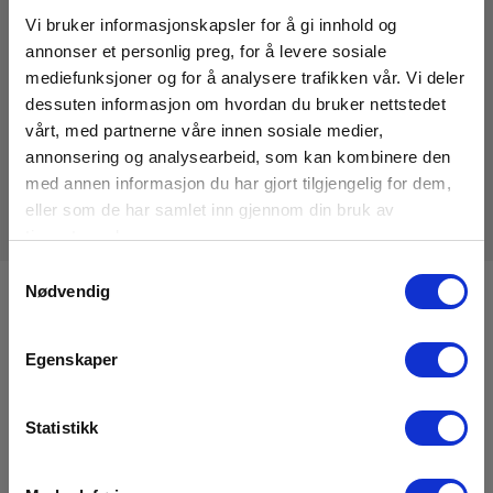
EAN 5706445950812
Vi bruker informasjonskapsler for å gi innhold og
annonser et personlig preg, for å levere sosiale
Snart på sentrallager
mediefunksjoner og for å analysere trafikken vår. Vi deler
1 245,00 NOK
Ekskl. mva
dessuten informasjon om hvordan du bruker nettstedet
vårt, med partnerne våre innen sosiale medier,
Les mer
Kjøp nå
annonsering og analysearbeid, som kan kombinere den
med annen informasjon du har gjort tilgjengelig for dem,
eller som de har samlet inn gjennom din bruk av
tjenestene deres.
Samtykkevalg
Nødvendig
Registrere deg for nyhetsbrev!
Hold deg oppdatert og få de gode tilbudene på mail
Egenskaper
med våre ukentlige nyhetsbrev E-News
Meld meg på
Statistikk
Les mer i vår
GDPR Personvernbeskyttelse
. Du kan når som helst avslutte
abonnementet på nyhetsbrevet via en link i nyhetsmailen.