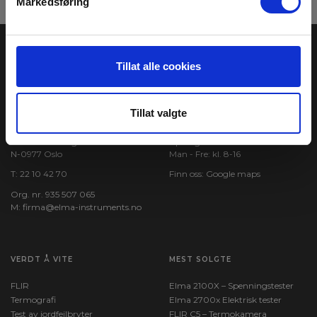
Markedsføring
Tillat alle cookies
Tillat valgte
ELMA INSTRUMENTS AS
BESØK OSS
Garver Ytteborgsvei 83
Åpningstider:
N-0977 Oslo
Man - Fre: kl. 8-16
T:
22 10 42 70
Finn oss:
Google maps
Org. nr. 935 507 065
M:
firma@elma-instruments.no​
VERDT Å VITE
MEST SOLGTE
FLIR
Elma 2100X – Spenningstester
Termografi
Elma 2700x Elektrisk tester
Test av jordfeilbryter
FLIR C5 – Termokamera