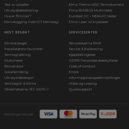
Test av solceller
Elma Themo x250 Termokamera
Ultralydsdetektering
Elma BM2805 Multimeter
Hva er flimmer?
Eurotest XC – NEK400 tester
Klimalogging med IOT teknologi
Elma Laser x2 krysslaser
MEST BESØKT
SERVICESENTER
Minikataloger
Serviceskjema RMA
Installatørens favoritter
Service & Kalibrering
Termografering
Kjøpsbetingelser
Multimeter
GDPR Persondatabeskyttelse
Blowerdoor
Code of conduct
Solcellemåling
Endre
Ultralyd deteksjon
informasjonskapselinnstillinger
Ventilasjon & Klima
Utleie og Leasing
Sikkerhetskrav IEC 61010-1
Quicksupport
Betalingsmetoder