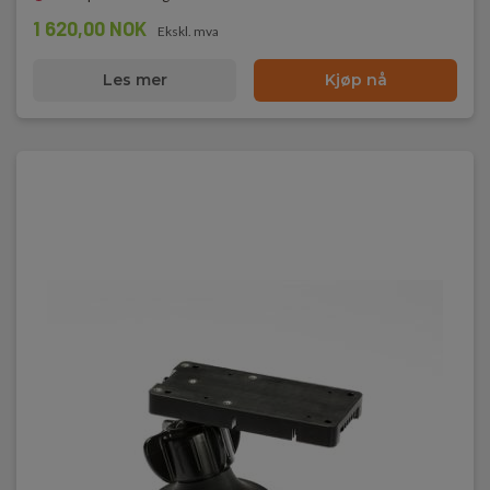
1 620,00 NOK
Ekskl. mva
Les mer
Kjøp nå
One-ball mounting kit bracket - P/N
T199342