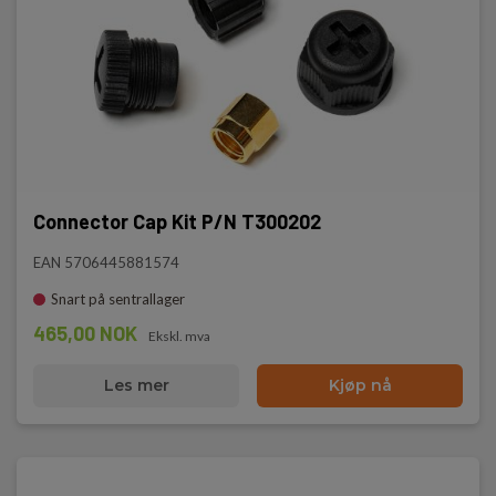
Connector Cap Kit P/N T300202
EAN 5706445881574
Snart på sentrallager
465,00 NOK
Ekskl. mva
Les mer
Kjøp nå