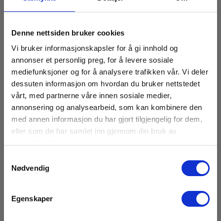
Denne nettsiden bruker cookies
Vi bruker informasjonskapsler for å gi innhold og
annonser et personlig preg, for å levere sosiale
mediefunksjoner og for å analysere trafikken vår. Vi deler
dessuten informasjon om hvordan du bruker nettstedet
vårt, med partnerne våre innen sosiale medier,
annonsering og analysearbeid, som kan kombinere den
med annen informasjon du har gjort tilgjengelig for dem,
eller som de har samlet inn gjennom din bruk av
tjenestene deres.
Samtykkevalg
Nødvendig
Focus adjustment tool Ax5 P/N T198342ACC
Egenskaper
EAN 7332558006368