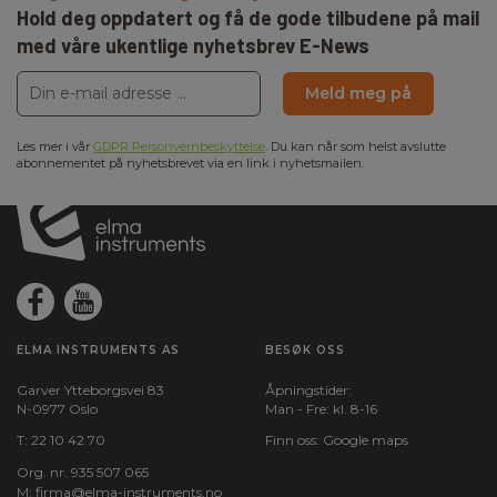
Hold deg oppdatert og få de gode tilbudene på mail
med våre ukentlige nyhetsbrev E-News
Meld meg på
Les mer i vår
GDPR Personvernbeskyttelse
. Du kan når som helst avslutte
abonnementet på nyhetsbrevet via en link i nyhetsmailen.
ELMA INSTRUMENTS AS
BESØK OSS
Garver Ytteborgsvei 83
Åpningstider:
N-0977 Oslo
Man - Fre: kl. 8-16
T:
22 10 42 70
Finn oss:
Google maps
Org. nr. 935 507 065
M:
firma@elma-instruments.no​