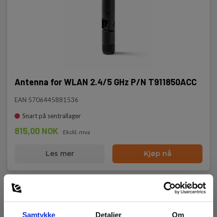
Antenna for WLAN 2.4/5 GHz P/N T911850ACC
EAN 5706445881536
Snart på sentrallager
815,00 NOK
Ekskl. mva
Les mer
Kjøp nå
Samtykke
Detaljer
Om