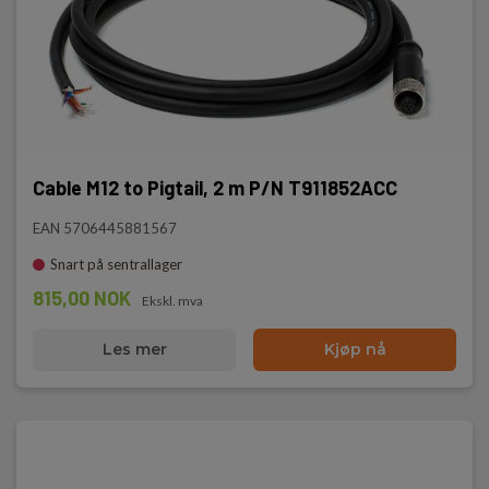
Cable M12 to Pigtail, 2 m P/N T911852ACC
EAN 5706445881567
Snart på sentrallager
815,00 NOK
Ekskl. mva
Les mer
Kjøp nå