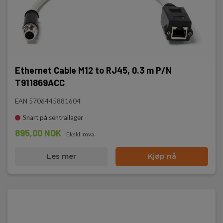
Ethernet Cable M12 to RJ45, 0.3 m P/N
T911869ACC
EAN 5706445881604
Snart på sentrallager
895,00 NOK
Ekskl. mva
Les mer
Kjøp nå