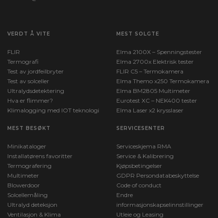
VERDT Å VITE
MEST SOLGTE
FLIR
Elma 2100X – Spenningstester
Termografi
Elma 2700x Elektrisk tester
Test av jordfeilbryter
FLIR C5 – Termokamera
Test av solceller
Elma Themo x250 Termokamera
Ultralydsdetektering
Elma BM2805 Multimeter
Hva er flimmer?
Eurotest XC – NEK400 tester
Klimalogging med IOT teknologi
Elma Laser x2 krysslaser
MEST BESØKT
SERVICESENTER
Minikataloger
Serviceskjema RMA
Installatørens favoritter
Service & Kalibrering
Termografering
Kjøpsbetingelser
Multimeter
GDPR Persondatabeskyttelse
Blowerdoor
Code of conduct
Solcellemåling
Endre
Ultralyd deteksjon
informasjonskapselinnstillinger
Ventilasjon & Klima
Utleie og Leasing