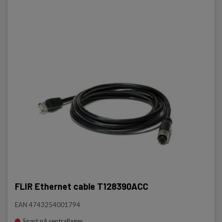
FLIR Ethernet cable T128390ACC
EAN 4743254001794
Snart på sentrallager