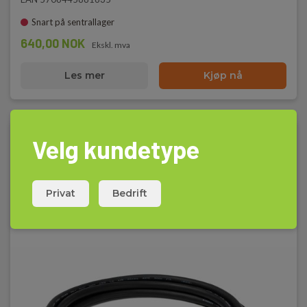
Snart på sentrallager
640,00 NOK
Ekskl. mva
Les mer
Kjøp nå
Velg kundetype
Privat
Bedrift