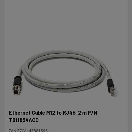
Ethernet Cable M12 to RJ45, 2 m P/N
T911854ACC
EAN 5706445881598