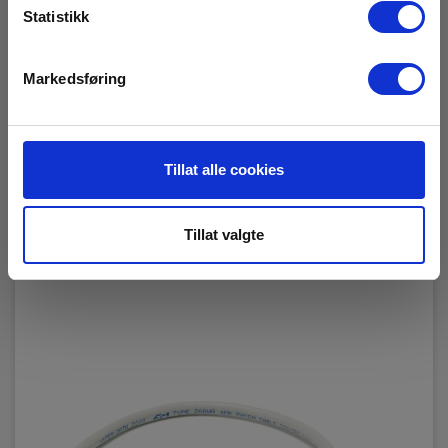
Snart på sentrallager
Statistikk
830,00 NOK
Ekskl. mva
Markedsføring
Les mer
Kjøp nå
Tillat alle cookies
Tillat valgte