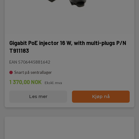
Gigabit PoE injector 16 W, with multi-plugs P/N
T911183
EAN 5706445881642
Snart på sentrallager
1 370,00 NOK
Ekskl. mva
Les mer
Kjøp nå