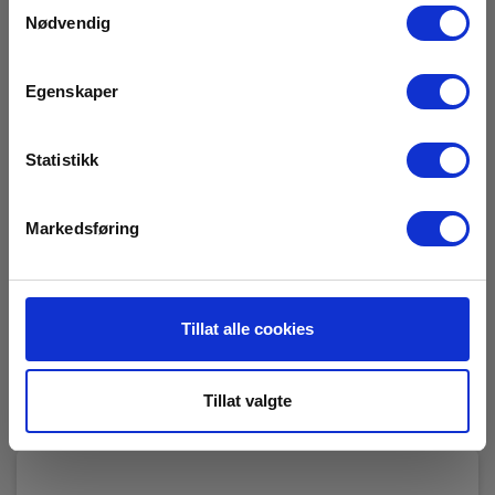
Samtykkevalg
Nødvendig
Egenskaper
Statistikk
Markedsføring
Hygro-i Single 1 Stk
EAN 5391521436085
Tillat alle cookies
RING FOR PRIS +47 22 10 42 70
Les mer
Tillat valgte