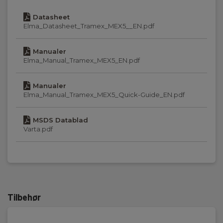
Målingstype:
Datasheet
Relativ fuktighet (RF)
Elma_Datasheet_Tramex_MEX5__EN.pdf
Manualer
Måling RH
Elma_Manual_Tramex_MEX5_EN.pdf
Måleområde:
Manualer
0 % - 99 %
Elma_Manual_Tramex_MEX5_Quick-Guide_EN.pdf
Nøyaktighet (± X%):
MSDS Datablad
2 %
Varta.pdf
Display og indikering
Display:
Digitalt display, bakgrunnsbelyst
Tilbehør