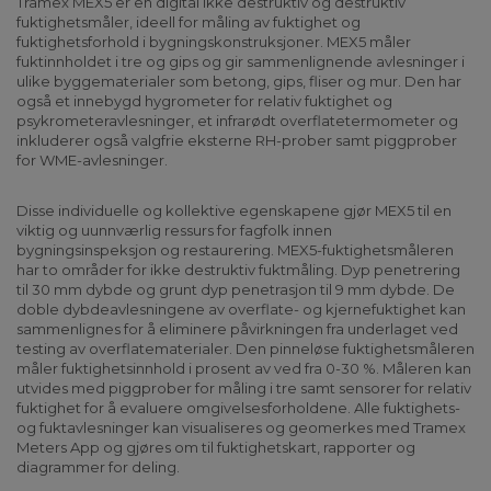
Tramex MEX5 er en digital ikke destruktiv og destruktiv
fuktighetsmåler, ideell for måling av fuktighet og
fuktighetsforhold i bygningskonstruksjoner. MEX5 måler
fuktinnholdet i tre og gips og gir sammenlignende avlesninger i
ulike byggematerialer som betong, gips, fliser og mur. Den har
også et innebygd hygrometer for relativ fuktighet og
psykrometeravlesninger, et infrarødt overflatetermometer og
inkluderer også valgfrie eksterne RH-prober samt piggprober
for WME-avlesninger.
Disse individuelle og kollektive egenskapene gjør MEX5 til en
viktig og uunnværlig ressurs for fagfolk innen
bygningsinspeksjon og restaurering. MEX5-fuktighetsmåleren
har to områder for ikke destruktiv fuktmåling. Dyp penetrering
til 30 mm dybde og grunt dyp penetrasjon til 9 mm dybde. De
doble dybdeavlesningene av overflate- og kjernefuktighet kan
sammenlignes for å eliminere påvirkningen fra underlaget ved
testing av overflatematerialer. Den pinneløse fuktighetsmåleren
måler fuktighetsinnhold i prosent av ved fra 0-30 %. Måleren kan
utvides med piggprober for måling i tre samt sensorer for relativ
fuktighet for å evaluere omgivelsesforholdene. Alle fuktighets-
og fuktavlesninger kan visualiseres og geomerkes med Tramex
Meters App og gjøres om til fuktighetskart, rapporter og
diagrammer for deling.