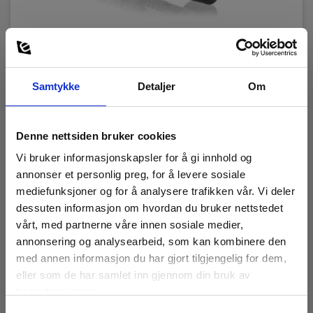
Teleskophåndtak for ME5 og CME5
EAN 5706445681600
Samtykke
Detaljer
Om
RING FOR PRIS +47 22 10 42 70
Les mer
Denne nettsiden bruker cookies
Vi bruker informasjonskapsler for å gi innhold og
annonser et personlig preg, for å levere sosiale
mediefunksjoner og for å analysere trafikken vår. Vi deler
dessuten informasjon om hvordan du bruker nettstedet
vårt, med partnerne våre innen sosiale medier,
annonsering og analysearbeid, som kan kombinere den
med annen informasjon du har gjort tilgjengelig for dem,
eller som de har samlet inn gjennom din bruk av
tjenestene deres.