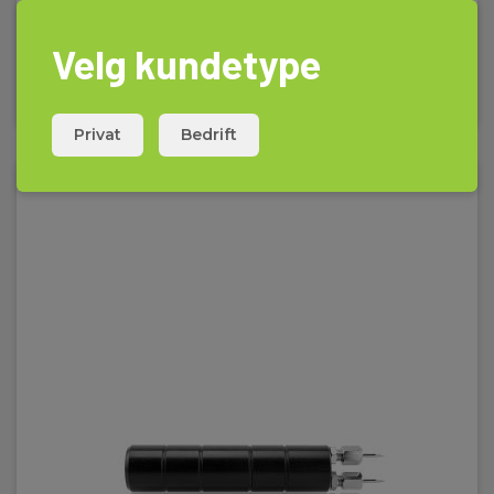
EAN 5391521436597
H x B x D:
180 mm x 85 mm x 40 mm
RING FOR PRIS +47 22 10 42 70
Velg kundetype
Les mer
Vægt
Privat
Bedrift
Nettovekt:
290 g