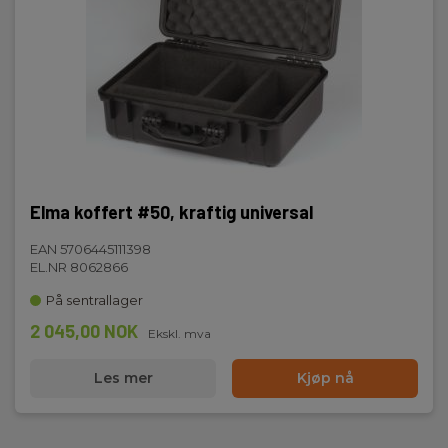
Elma koffert #50, kraftig universal
EAN 5706445111398
EL.NR 8062866
På sentrallager
2 045,00 NOK
Ekskl. mva
Les mer
Kjøp nå