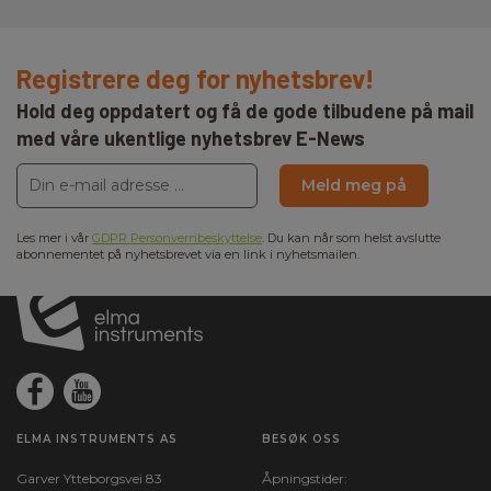
Registrere deg for nyhetsbrev!
Hold deg oppdatert og få de gode tilbudene på mail
med våre ukentlige nyhetsbrev E-News
Meld meg på
Les mer i vår
GDPR Personvernbeskyttelse
. Du kan når som helst avslutte
abonnementet på nyhetsbrevet via en link i nyhetsmailen.
ELMA INSTRUMENTS AS
BESØK OSS
Garver Ytteborgsvei 83
Åpningstider: