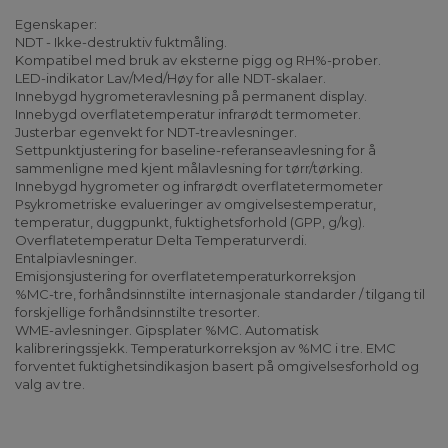
Egenskaper:
NDT - Ikke-destruktiv fuktmåling.
Kompatibel med bruk av eksterne pigg og RH%-prober.
LED-indikator Lav/Med/Høy for alle NDT-skalaer.
Innebygd hygrometeravlesning på permanent display.
Innebygd overflatetemperatur infrarødt termometer.
Justerbar egenvekt for NDT-treavlesninger.
Settpunktjustering for baseline-referanseavlesning for å
sammenligne med kjent målavlesning for tørr/tørking.
Innebygd hygrometer og infrarødt overflatetermometer
Psykrometriske evalueringer av omgivelsestemperatur,
temperatur, duggpunkt, fuktighetsforhold (GPP, g/kg).
Overflatetemperatur Delta Temperaturverdi.
Entalpiavlesninger.
Emisjonsjustering for overflatetemperaturkorreksjon
%MC-tre, forhåndsinnstilte internasjonale standarder / tilgang til
forskjellige forhåndsinnstilte tresorter.
WME-avlesninger. Gipsplater %MC. Automatisk
kalibreringssjekk. Temperaturkorreksjon av %MC i tre. EMC
forventet fuktighetsindikasjon basert på omgivelsesforhold og
valg av tre.