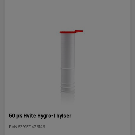
50 pk Hvite Hygro-I hylser
EAN 5391521436146