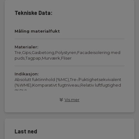
Tekniske Data:
Måling materialfukt
Materialer:
Tre,Gips,Gasbetong,Polystyren,Facadeisolering med
puds,Tagpap,Murværk,Fliser
Indikasjon:
Absolutt fuktinnhold (%MC),Tre-/Fuktighetsekvivalent
(%WME),Komparativt fugtniveau,Relativ luftfugtighed
(%RH)
Vis mer
Måledybde:
30 mm
Overflatetemperatur:
Last ned
Inkl. IR til måling overflatetemperatur