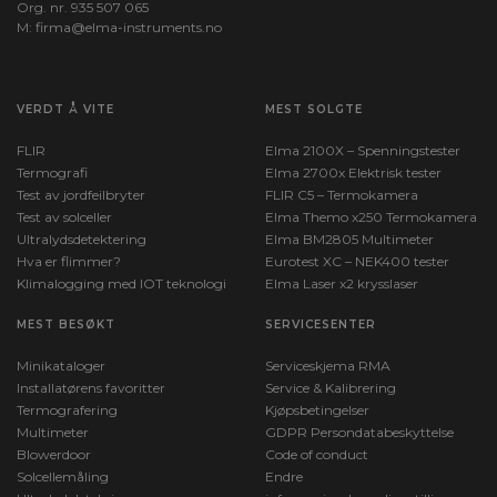
Org. nr. 935 507 065
M:
firma@elma-instruments.no​
VERDT Å VITE
MEST SOLGTE
FLIR
Elma 2100X – Spenningstester
Termografi
Elma 2700x Elektrisk tester
Test av jordfeilbryter
FLIR C5 – Termokamera
Test av solceller
Elma Themo x250 Termokamera
Ultralydsdetektering
Elma BM2805 Multimeter
Hva er flimmer?
Eurotest XC – NEK400 tester
Klimalogging med IOT teknologi
Elma Laser x2 krysslaser
MEST BESØKT
SERVICESENTER
Minikataloger
Serviceskjema RMA
Installatørens favoritter
Service & Kalibrering
Termografering
Kjøpsbetingelser
Multimeter
GDPR Persondatabeskyttelse
Blowerdoor
Code of conduct
Solcellemåling
Endre