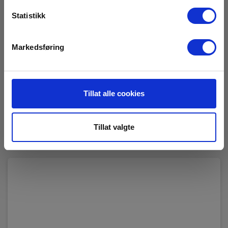
Statistikk
Markedsføring
Tramex TREMS-10 intern m. online data
EAN 5391521433671
Tillat alle cookies
RING FOR PRIS +47 22 10 42 70
Les mer
Tillat valgte