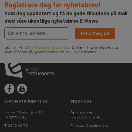
Registrere deg for nyhetsbrev!
Hold deg oppdatert og få de gode tilbudene på mail
med våre ukentlige nyhetsbrev E-News
Meld meg på
Les mer i vår
GDPR Personvernbeskyttelse
. Du kan når som helst avslutte
abonnementet på nyhetsbrevet via en link i nyhetsmailen.
ELMA INSTRUMENTS AS
BESØK OSS
Garver Ytteborgsvei 83
Åpningstider:
N-0977 Oslo
Man - Fre: kl. 8-16
T:
22 10 42 70
Finn oss:
Google maps