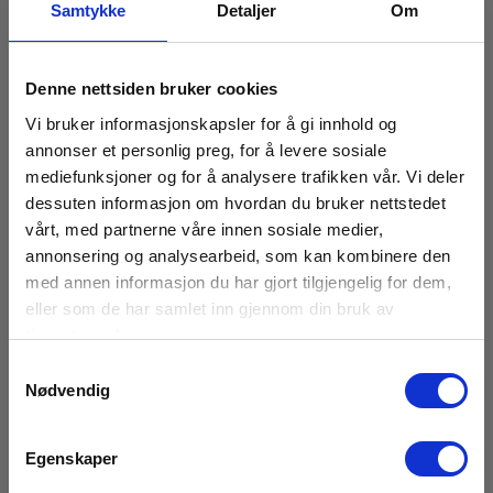
Samtykke
Detaljer
Om
RING FOR PRIS +47 22 10 42 70
Les mer
Denne nettsiden bruker cookies
Vi bruker informasjonskapsler for å gi innhold og
annonser et personlig preg, for å levere sosiale
mediefunksjoner og for å analysere trafikken vår. Vi deler
dessuten informasjon om hvordan du bruker nettstedet
vårt, med partnerne våre innen sosiale medier,
annonsering og analysearbeid, som kan kombinere den
med annen informasjon du har gjort tilgjengelig for dem,
eller som de har samlet inn gjennom din bruk av
tjenestene deres.
Samtykkevalg
Nødvendig
Egenskaper