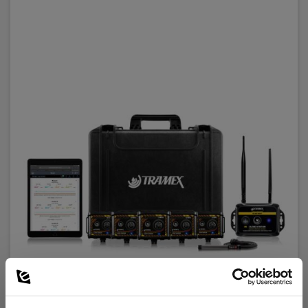
Tramex TREMS-5x ekstern m. online data
EAN 5391521433695