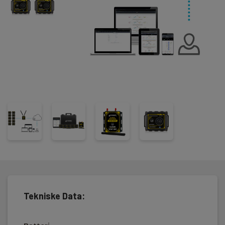
enhetene kan batterinivå, signalstyrke og kvalitet lett sees.
Se spesifikasjoner i databladet.
Dette settet inneholder:
5 x CS-RHTA sensorer
1 x Tramex cloud station med antenne
1 x solid koffert for oppbevaring
Tekniske Data: