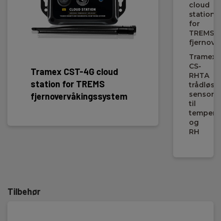
cloud
station
for
TREMS
fjernov
Tramex
CS-
Tramex CST-4G cloud
Trame
RHTA
station for TREMS
sensor
trådløs
sensor
fjernovervåkingssystem
RH
til
tempera
og
RH
Tilbehør