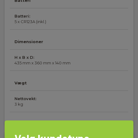
Batteri
Batteri:
5 x CR123A (inkl.)
Dimensioner
H x B x D:
435 mm x 360 mm x 140 mm
Vægt
Nettovekt:
3 kg