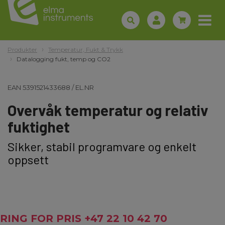
Produkter
Temperatur, Fukt & Trykk
Datalogging fukt, temp og CO2
EAN
5391521433688
/
EL.NR
Overvåk temperatur og relativ
fuktighet
Sikker, stabil programvare og enkelt
oppsett
RING FOR PRIS +47 22 10 42 70