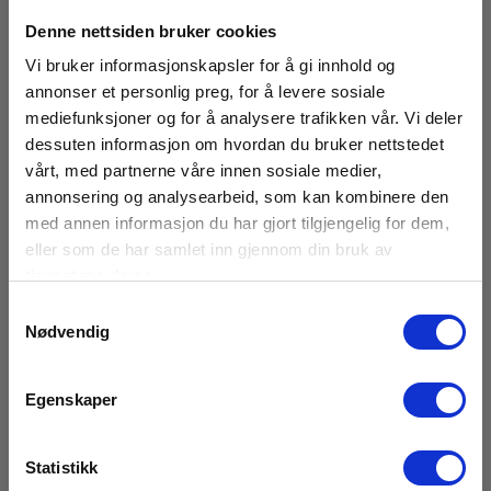
Denne nettsiden bruker cookies
Vi bruker informasjonskapsler for å gi innhold og
annonser et personlig preg, for å levere sosiale
mediefunksjoner og for å analysere trafikken vår. Vi deler
dessuten informasjon om hvordan du bruker nettstedet
vårt, med partnerne våre innen sosiale medier,
annonsering og analysearbeid, som kan kombinere den
Hygro-i Pakke med 12
med annen informasjon du har gjort tilgjengelig for dem,
eller som de har samlet inn gjennom din bruk av
EAN 5391521436115
tjenestene deres.
RING FOR PRIS +47 22 10 42 70
Samtykkevalg
Nødvendig
Les mer
Egenskaper
Statistikk