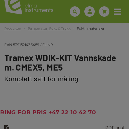
Produkter
Temperatur, Fukt & Trykk
Fukt i materialer
EAN
5391521433459
/
EL.NR
Tramex WDIK-KIT Vannskade
m. CMEX5, ME5
Komplett sett for måling
RING FOR PRIS +47 22 10 42 70
PDF print