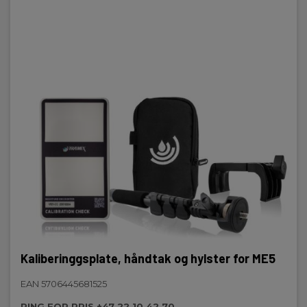
Kaliberinggsplate, håndtak og hylster for ME5
EAN 5706445681525
RING FOR PRIS +47 22 10 42 70