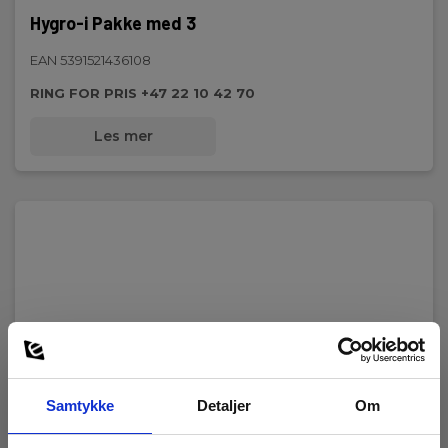
Hygro-i Pakke med 3
EAN 5391521436108
RING FOR PRIS +47 22 10 42 70
Les mer
Samtykke
Detaljer
Om