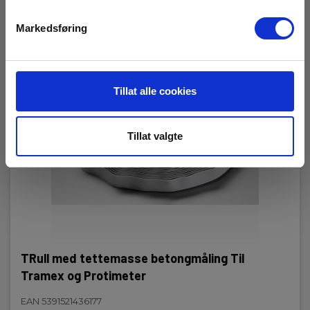
Markedsføring
Tillat alle cookies
Tillat valgte
TRull med tettemasse betongmåling Til
Tramex og Protimeter
EAN 5391521436177