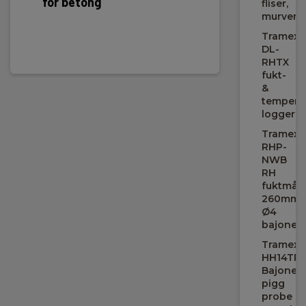
for betong
for tr
fliser,
murverk
fliser
Tramex
DL-
RHTX
fukt-
&
tempera
logger
Tramex
RHP-
NWB
RH
fuktmål
260mm/
Ø4
bajonett
Tramex
HH14TP3
Bajonett
pigg
probe