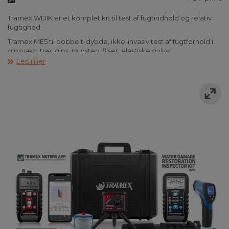
Tramex WDIK er et komplet kit til test af fugtindhold og relativ
fugtighed
Tramex ME5 til dobbelt-dybde, ikke-invasiv test af fugtforhold i
gipsvæg, træ, gips, mursten, fliser, elastiske gulve,
laminater og tagdækning.
Les mer
Tramex CMEX5 digitale fugtighedsmåler til beton giver mulighed
for kvantitativ måling af fugtindhold ved hjælp af gravimetrisk
testning som en baseline, sammenlignende test af beton og
måling af omgivelses forhold.
Tramex Feedback Datalogger(DL-RHTX) giver live-aflæsninger,
samt logninger indenfor relativ fugtighed, temperatur og
dugpunkt i miljøet og i materialer og luftrum med plug-in relativ
fugtighedssonde.
Et infrarødt overfladetermometer giver overfladetemperaturen
og dugpunktsforhold, der bruges i forbindelse med CMEX5-
hygrometeret.
Via BT skabes der forbindelse til Tramex Meters-appen der giver
mulighed for visualisering af aflæsninger og datarapportering til
mobile enheder, for at GeoTag testresultater, oprette, gemme
og dele fotos, rapporter og diagrammer, samt se din
målerskærm på din telefon, når du udvider til svært nå steder.