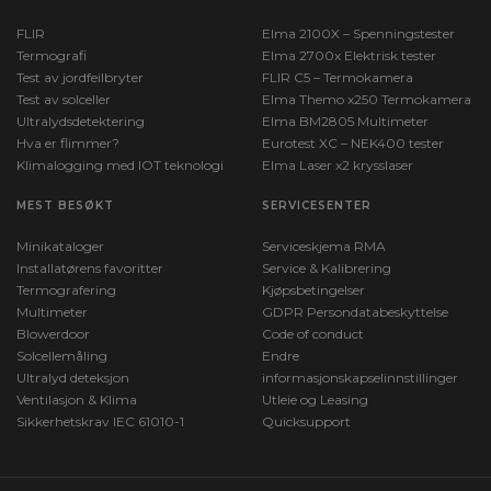
FLIR
Elma 2100X – Spenningstester
Termografi
Elma 2700x Elektrisk tester
Test av jordfeilbryter
FLIR C5 – Termokamera
Test av solceller
Elma Themo x250 Termokamera
Ultralydsdetektering
Elma BM2805 Multimeter
Hva er flimmer?
Eurotest XC – NEK400 tester
Klimalogging med IOT teknologi
Elma Laser x2 krysslaser
MEST BESØKT
SERVICESENTER
Minikataloger
Serviceskjema RMA
Installatørens favoritter
Service & Kalibrering
Termografering
Kjøpsbetingelser
Multimeter
GDPR Persondatabeskyttelse
Blowerdoor
Code of conduct
Solcellemåling
Endre
Ultralyd deteksjon
informasjonskapselinnstillinger
Ventilasjon & Klima
Utleie og Leasing
Sikkerhetskrav IEC 61010-1
Quicksupport