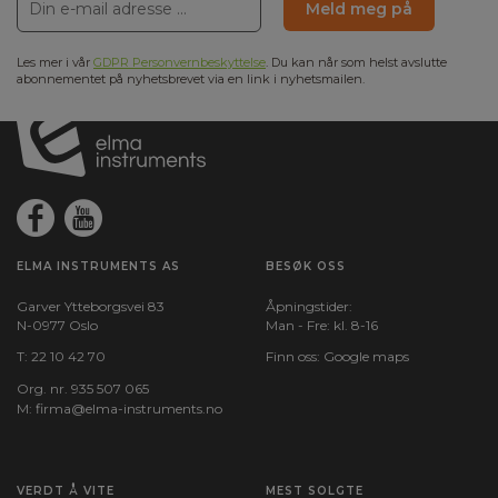
Meld meg på
Les mer i vår
GDPR Personvernbeskyttelse
. Du kan når som helst avslutte
abonnementet på nyhetsbrevet via en link i nyhetsmailen.
ELMA INSTRUMENTS AS
BESØK OSS
Garver Ytteborgsvei 83
Åpningstider:
N-0977 Oslo
Man - Fre: kl. 8-16
T:
22 10 42 70
Finn oss:
Google maps
Org. nr. 935 507 065
M:
firma@elma-instruments.no​
VERDT Å VITE
MEST SOLGTE