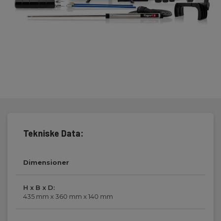
Tramex Water Damage Restoration Tech Kit indeholder en ME5,
CMEX5, DL-RHTX, forskellige nåleprober, forlængerhåndtag og
IR termometer i en Tramex taske.
Tekniske Data:
Dimensioner
H x B x D:
435 mm x 360 mm x 140 mm