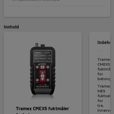
Innhold
Indehol
Previous
Tramex
CMEX5
fuktmåle
for
betong
Tramex
ME5
fuktsøke
for
tre,
Tramex CMEX5 fuktmåler
Trame
innerveg