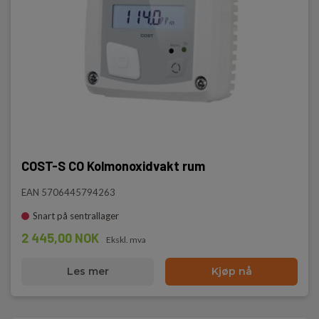
COST-S CO Kolmonoxidvakt rum
EAN 5706445794263
Snart på sentrallager
2 445,00 NOK
Ekskl. mva
Les mer
Kjøp nå