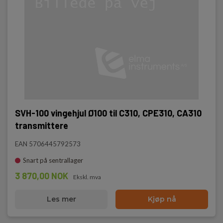
SVH-100 vingehjul Ø100 til C310, CPE310, CA310
transmittere
EAN 5706445792573
Snart på sentrallager
3 870,00 NOK
Ekskl. mva
Les mer
Kjøp nå