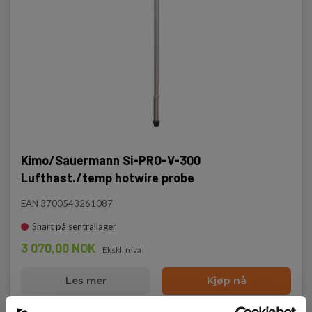
Kimo/Sauermann Si-PRO-V-300
Lufthast./temp hotwire probe
EAN 3700543261087
Snart på sentrallager
3 070,00 NOK
Ekskl. mva
Les mer
Kjøp nå