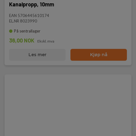
Kanalpropp, 10mm
EAN 5706445610174
EL.NR 8023990
På sentrallager
36,00 NOK
Ekskl. mva
Les mer
Kjøp nå