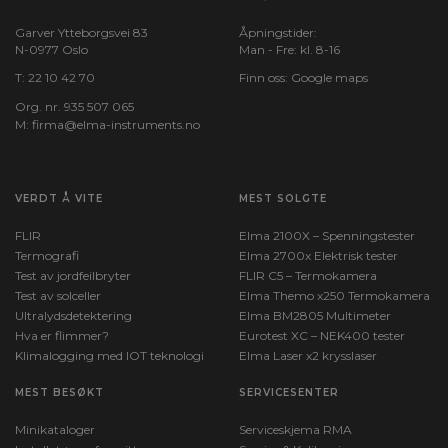
Garver Ytteborgsvei 83
Åpningstider:
N-0977 Oslo
Man - Fre: kl. 8-16
T:
22 10 42 70
Finn oss:
Google maps
Org. nr. 935 507 065
M:
firma@elma-instruments.no​
VERDT Å VITE
MEST SOLGTE
FLIR
Elma 2100X – Spenningstester
Termografi
Elma 2700x Elektrisk tester
Test av jordfeilbryter
FLIR C5 – Termokamera
Test av solceller
Elma Themo x250 Termokamera
Ultralydsdetektering
Elma BM2805 Multimeter
Hva er flimmer?
Eurotest XC – NEK400 tester
Klimalogging med IOT teknologi
Elma Laser x2 krysslaser
MEST BESØKT
SERVICESENTER
Minikataloger
Serviceskjema RMA