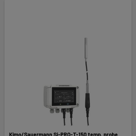
Kimo/Sauermann Si-PRO-T-150 temp. probe