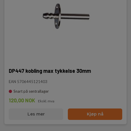
DP447 kobling max tykkelse 30mm
EAN 5706445121403
Snart på sentrallager
120,00 NOK
Ekskl. mva
Les mer
Kjøp nå