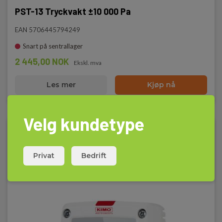
PST-13 Tryckvakt ±10 000 Pa
EAN 5706445794249
Snart på sentrallager
2 445,00 NOK
Ekskl. mva
Les mer
Kjøp nå
Velg kundetype
Privat
Bedrift