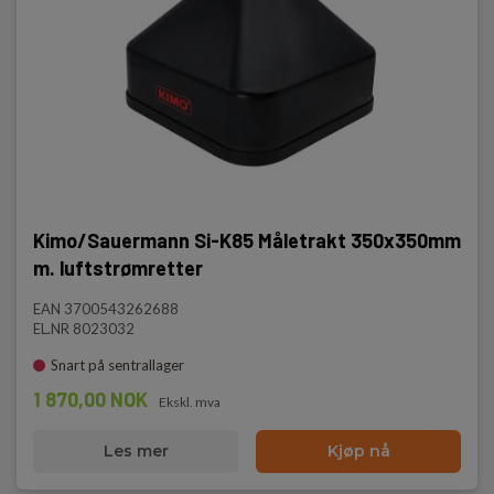
Kimo/Sauermann Si-K85 Måletrakt 350x350mm
m. luftstrømretter
EAN 3700543262688
EL.NR 8023032
Snart på sentrallager
1 870,00 NOK
Ekskl. mva
Les mer
Kjøp nå