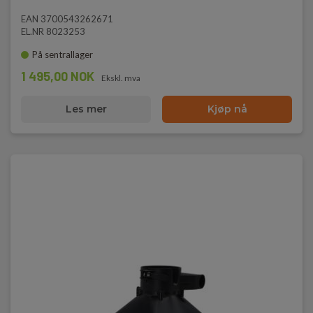
EAN 3700543262671
EL.NR 8023253
På sentrallager
1 495,00 NOK
Ekskl. mva
Les mer
Kjøp nå