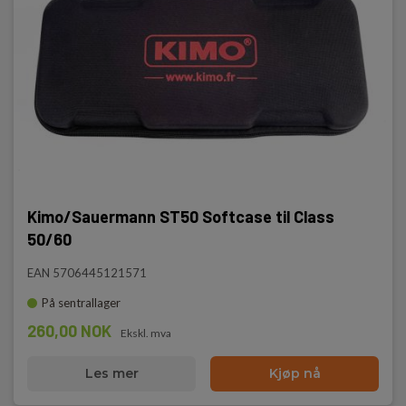
Kimo/Sauermann ST50 Softcase til Class
50/60
EAN 5706445121571
På sentrallager
260,00 NOK
Ekskl. mva
Les mer
Kjøp nå