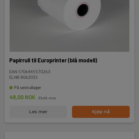
Papirrull til Europrinter (blå modell)
EAN 5706445570263
EL.NR 8062031
På sentrallager
48,00 NOK
Ekskl. mva
Les mer
Kjøp nå