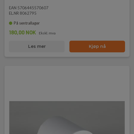
EAN 5706445570607
EL.NR 8062795
På sentrallager
180,00 NOK
Ekskl. mva
Les mer
Kjøp nå