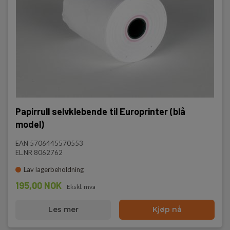
Papirrull selvklebende til Europrinter (blå
model)
EAN 5706445570553
EL.NR 8062762
Lav lagerbeholdning
195,00 NOK
Ekskl. mva
Les mer
Kjøp nå