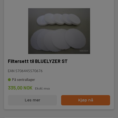
Filtersett til BLUELYZER ST
EAN 5706445570676
På sentrallager
335,00 NOK
Ekskl. mva
Les mer
Kjøp nå