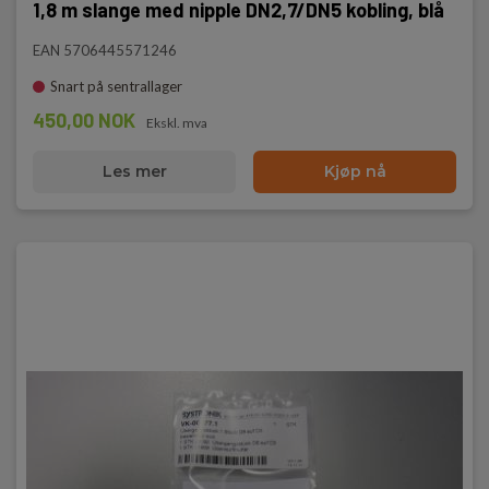
1,8 m slange med nipple DN2,7/DN5 kobling, blå
EAN 5706445571246
Snart på sentrallager
450,00 NOK
Ekskl. mva
Les mer
Kjøp nå