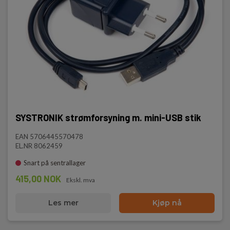
SYSTRONIK strømforsyning m. mini-USB stik
EAN 5706445570478
EL.NR 8062459
Snart på sentrallager
415,00 NOK
Ekskl. mva
Les mer
Kjøp nå