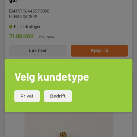
EAN 5706445570058
EL.NR 8062839
På sentrallager
71,00 NOK
Ekskl. mva
Les mer
Kjøp nå
Velg kundetype
Privat
Bedrift