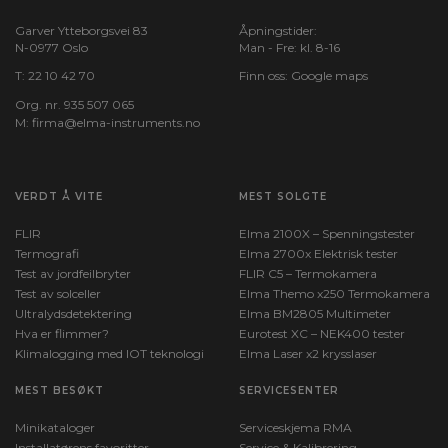
Garver Ytteborgsvei 83
Åpningstider:
N-0977 Oslo
Man - Fre: kl. 8-16
T:
22 10 42 70
Finn oss:
Google maps
Org. nr. 935 507 065
M:
firma@elma-instruments.no​
VERDT Å VITE
MEST SOLGTE
FLIR
Elma 2100X – Spenningstester
Termografi
Elma 2700x Elektrisk tester
Test av jordfeilbryter
FLIR C5 – Termokamera
Test av solceller
Elma Themo x250 Termokamera
Ultralydsdetektering
Elma BM2805 Multimeter
Hva er flimmer?
Eurotest XC – NEK400 tester
Klimalogging med IOT teknologi
Elma Laser x2 krysslaser
MEST BESØKT
SERVICESENTER
Minikataloger
Serviceskjema RMA
Installatørens favoritter
Service & Kalibrering