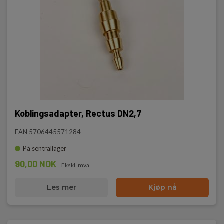
Koblingsadapter, Rectus DN2,7
EAN 5706445571284
På sentrallager
90,00 NOK
Ekskl. mva
Les mer
Kjøp nå