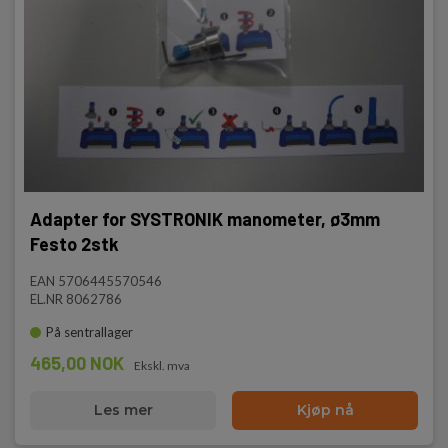
Adapter for SYSTRONIK manometer, ø3mm
Festo 2stk
EAN 5706445570546
EL.NR 8062786
På sentrallager
465,00 NOK
Ekskl. mva
Les mer
Kjøp nå