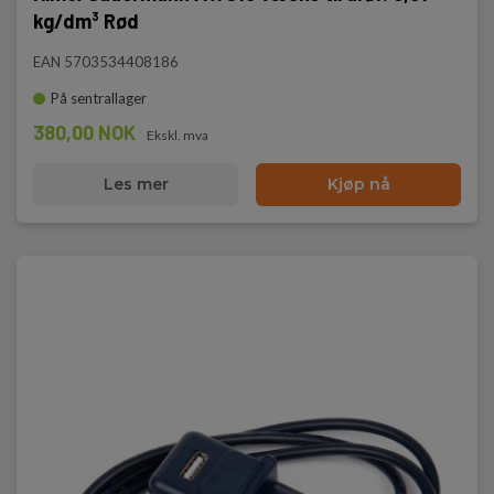
kg/dm³ Rød
EAN 5703534408186
På sentrallager
380,00 NOK
Ekskl. mva
Les mer
Kjøp nå