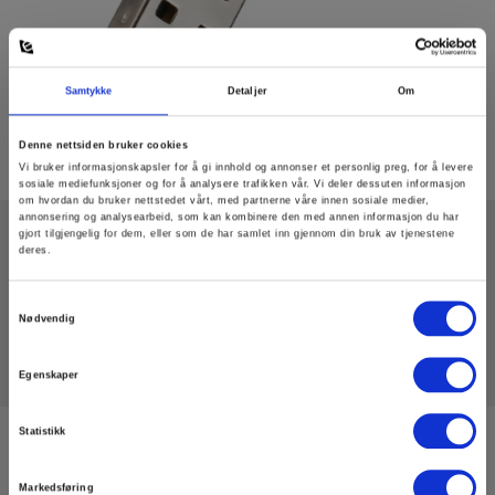
Samtykke
Detaljer
Om
Denne nettsiden bruker cookies
Vi bruker informasjonskapsler for å gi innhold og annonser et personlig preg, for å levere
sosiale mediefunksjoner og for å analysere trafikken vår. Vi deler dessuten informasjon
om hvordan du bruker nettstedet vårt, med partnerne våre innen sosiale medier,
annonsering og analysearbeid, som kan kombinere den med annen informasjon du har
gjort tilgjengelig for dem, eller som de har samlet inn gjennom din bruk av tjenestene
deres.
Tekniske Data
Samtykkevalg
Nødvendig
Egenskaper
Statistikk
Registrere deg for nyhetsbrev!
Hold deg oppdatert og få de gode tilbudene på mail
Markedsføring