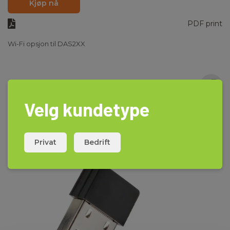
Kjøp nå
PDF print
Wi-Fi opsjon til DAS2XX
Velg kundetype
Privat
Bedrift