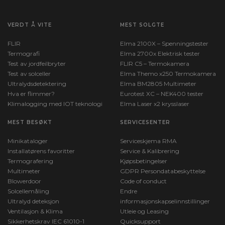
VERDT Å VITE
MEST SOLGTE
FLIR
Elma 2100X – Spenningstester
Termografi
Elma 2700x Elektrisk tester
Test av jordfeilbryter
FLIR C5 – Termokamera
Test av solceller
Elma Themo x250 Termokamera
Ultralydsdetektering
Elma BM2805 Multimeter
Hva er flimmer?
Eurotest XC – NEK400 tester
Klimalogging med IOT teknologi
Elma Laser x2 krysslaser
MEST BESØKT
SERVICESENTER
Minikataloger
Serviceskjema RMA
Installatørens favoritter
Service & Kalibrering
Termografering
Kjøpsbetingelser
Multimeter
GDPR Persondatabeskyttelse
Blowerdoor
Code of conduct
Solcellemåling
Endre
Ultralyd deteksjon
informasjonskapselinnstillinger
Ventilasjon & Klima
Utleie og Leasing
Sikkerhetskrav IEC 61010-1
Quicksupport