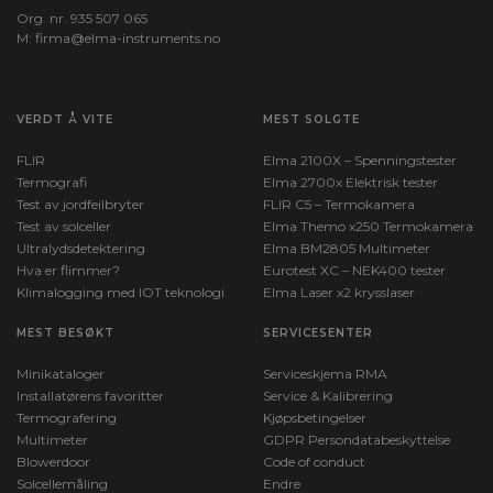
Org. nr. 935 507 065
M:
firma@elma-instruments.no​
VERDT Å VITE
MEST SOLGTE
FLIR
Elma 2100X – Spenningstester
Termografi
Elma 2700x Elektrisk tester
Test av jordfeilbryter
FLIR C5 – Termokamera
Test av solceller
Elma Themo x250 Termokamera
Ultralydsdetektering
Elma BM2805 Multimeter
Hva er flimmer?
Eurotest XC – NEK400 tester
Klimalogging med IOT teknologi
Elma Laser x2 krysslaser
MEST BESØKT
SERVICESENTER
Minikataloger
Serviceskjema RMA
Installatørens favoritter
Service & Kalibrering
Termografering
Kjøpsbetingelser
Multimeter
GDPR Persondatabeskyttelse
Blowerdoor
Code of conduct
Solcellemåling
Endre