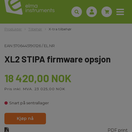
Produkter
Tilbehør
X-tra tilbehør
EAN
5706445190126
/
EL.NR
XL2 STIPA firmware opsjon
18 420,00 NOK
Pris inkl. MVA. 23 025,00 NOK
Snart på sentrallager
Kjøp nå
PDF print