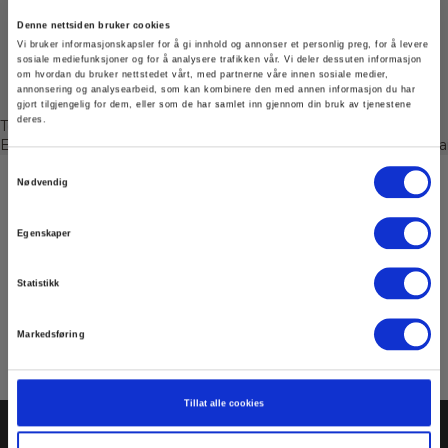
Logg på med kode og bruker som står
mellom de røde streker på baksiden av
Denne nettsiden bruker cookies
Vi bruker informasjonskapsler for å gi innhold og annonser et personlig preg, for å levere
Instrument News...
sosiale mediefunksjoner og for å analysere trafikken vår. Vi deler dessuten informasjon
om hvordan du bruker nettstedet vårt, med partnerne våre innen sosiale medier,
annonsering og analysearbeid, som kan kombinere den med annen informasjon du har
gjort tilgjengelig for dem, eller som de har samlet inn gjennom din bruk av tjenestene
deres.
Template file not found (in RenderRazorTemplate()):
E:\Websites\elma.LIVE\Files\Templates\Forms\Form\CollectEmai
Samtykkevalg
Nødvendig
Registrere deg for nyhetsbrev!
Hold deg oppdatert og få de gode tilbudene på mail
Egenskaper
med våre ukentlige nyhetsbrev E-News
Statistikk
Meld meg på
Markedsføring
Les mer i vår
GDPR Personvernbeskyttelse
. Du kan når som helst avslutte
abonnementet på nyhetsbrevet via en link i nyhetsmailen.
Tillat alle cookies