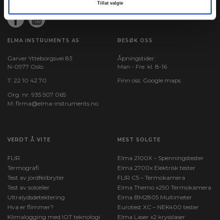
Tillat valgte
ELMA INSTRUMENTS AS
BESØK OSS
Garver Ytteborgsvei 83
Åpningstider:
N-0977 Oslo
Man - Fre: kl. 8-16
T:
22 10 42 70
Finn oss:
Google maps
Org. nr. 935 507 065
M:
firma@elma-instruments.no​
VERDT Å VITE
MEST SOLGTE
FLIR
Elma 2100X – Spenningstester
Termografi
Elma 2700x Elektrisk tester
Test av jordfeilbryter
FLIR C5 – Termokamera
Test av solceller
Elma Themo x250 Termokamera
Ultralydsdetektering
Elma BM2805 Multimeter
Hva er flimmer?
Eurotest XC – NEK400 tester
Klimalogging med IOT teknologi
Elma Laser x2 krysslaser