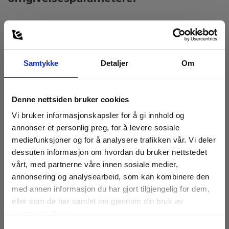
Samtykke
Detaljer
Om
Denne nettsiden bruker cookies
Vi bruker informasjonskapsler for å gi innhold og
annonser et personlig preg, for å levere sosiale
mediefunksjoner og for å analysere trafikken vår. Vi deler
dessuten informasjon om hvordan du bruker nettstedet
vårt, med partnerne våre innen sosiale medier,
Pyranometer
annonsering og analysearbeid, som kan kombinere den
2
Et pyranometer måler intensiteten til solstrålene i W/m
.
med annen informasjon du har gjort tilgjengelig for dem,
eller som de har samlet inn gjennom din bruk av
> Se produktene her
tjenestene deres.