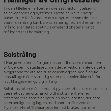
I noen tilfeller er miljøet en oversett faktor i ytelsen til
solcellepaneler og systemer. Dette er likevel viktige
parametere for å vurdere om utbyttet er som det skal
være. En måling kan bare sammenlignes med en annen
måling eller databladet hvis omstendighetene rundt
målingen tas i betraktning.
Solstråling
I Norge vil solinnstrålingen nesten alltid være mindre enn
STC-verdien i databladet, men det er viktig å måle da det er
avgjørende for ytelsen til solcelleanlegget. Ved å bruke
innstrålingsmåler samtidig sikrer du at solen ikke står for
lavt til å gjøre en gyldig måling.
Solintensiteten måles med et pyranometer, som enten kan
være et uavhengig, håndholdt instrument eller en
referansecelle som tilbehør til en solcelletester, der data
sammenlignes og lagres med andre målte verdier.
Pyranometeret/Referansecellen må brukes i samme