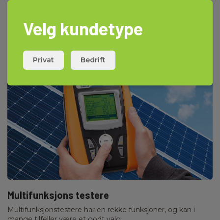
Anbefalte instrumenter for
Velg kundetype
isolasjonstesting:
Privat
Bedrift
Multifunksjons testere
Multifunksjonstestere har en rekke funksjoner, og kan i
mange tilfeller være et godt valg.