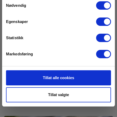
Samtykkevalg
Nødvendig
Egenskaper
Statistikk
Markedsføring
Termometer
Termometre kommer i mange varianter. Ved å velge en
Tillat alle cookies
med to temperaturprober kan du måle både
omgivelsestemperatur og celletemperatur samtidig.
Tillat valgte
> Se produktene her