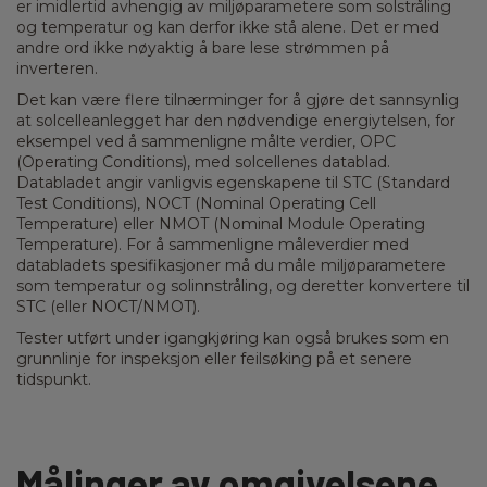
er imidlertid avhengig av miljøparametere som solstråling
og temperatur og kan derfor ikke stå alene. Det er med
andre ord ikke nøyaktig å bare lese strømmen på
inverteren.
Det kan være flere tilnærminger for å gjøre det sannsynlig
at solcelleanlegget har den nødvendige energiytelsen, for
eksempel ved å sammenligne målte verdier, OPC
(Operating Conditions), med solcellenes datablad.
Databladet angir vanligvis egenskapene til STC (Standard
Test Conditions), NOCT (Nominal Operating Cell
Temperature) eller NMOT (Nominal Module Operating
Temperature). For å sammenligne måleverdier med
databladets spesifikasjoner må du måle miljøparametere
som temperatur og solinnstråling, og deretter konvertere til
STC (eller NOCT/NMOT).
Tester utført under igangkjøring kan også brukes som en
grunnlinje for inspeksjon eller feilsøking på et senere
tidspunkt.
Målinger av omgivelsene