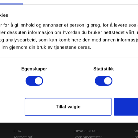
kies
 for å gi innhold og annonser et personlig preg, for å levere sos
deler dessuten informasjon om hvordan du bruker nettstedet vårt,
og analysearbeid, som kan kombinere den med annen informasjon d
ne
Le
Meld meg på
 inn gjennom din bruk av tjenestene deres.
av
Egenskaper
Statistikk
Tillat valgte
VERDT Å VITE
MEST SOLGTE
M
FLIR
Elma 2100X –
Mi
Termografi
Spenningstester
In