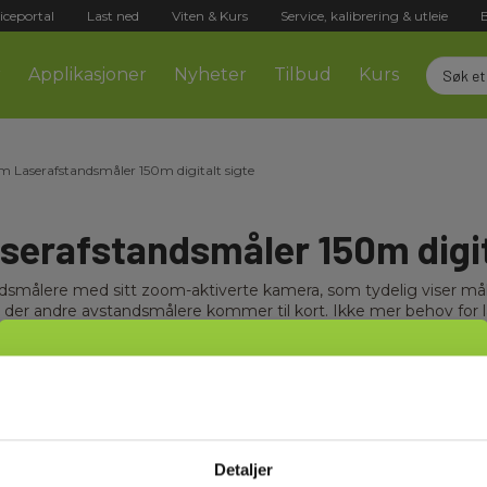
iceportal
Last ned
Viten & Kurs
Service, kalibrering & utleie
r
Applikasjoner
Nyheter
Tilbud
Kurs
Laserafstandsmåler 150m digitalt sigte
serafstandsmåler 150m digit
ndsmålere med sitt zoom-aktiverte kamera, som tydelig viser måle
er, der andre avstandsmålere kommer til kort. Ikke mer behov for
gital fargeskjerm, lesbar selv utendørs.
Velg kundetype
 oppgaver som indirekte høyde målinger – inkluderer instrumentet 
ntinuerlig måling, en Pythagoras-funksjon for indirekte målinge
or for areal- og volum beregninger.
Privat
Bedrift
 batteri med USB-C kabel, brukermanual.
Detaljer