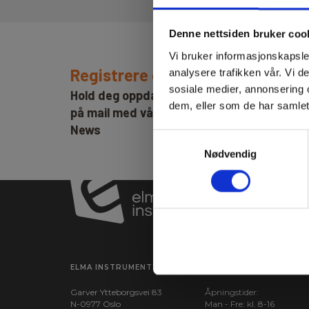
Denne nettsiden bruker coo
Vi bruker informasjonskapsler
Registrere deg for nyhetsbrev!
analysere trafikken vår. Vi 
sosiale medier, annonsering 
Hold deg oppdatert og få de gode tilbude
dem, eller som de har samlet
på mail med våre ukentlige nyhetsbrev E-
News
Samtykkevalg
Nødvendig
ELMA INSTRUMENTS AS
BESØK OSS
Garver Ytteborgsvei 83
Åpningstider:
N-0977 Oslo
Man - Fre: kl. 8-16