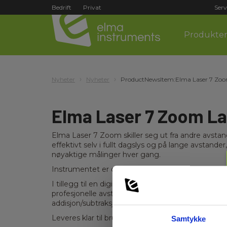
Bedrift
Privat
Serv
Produkte
Nyheter
Nyheter
ProductNewsItem:Elma Laser 7 Zoom 
Elma Laser 7 Zoom La
Elma Laser 7 Zoom skiller seg ut fra andre avsta
effektivt selv i fullt dagslys og på lange avstand
nøyaktige målinger hver gang.
Instrumentet er også utstyrt med en høy-synlig di
I tillegg til en digital vinkelmåler – nyttig for
profesjonelle avstandsmålere, som sporing for ko
addisjon/subtraksjonsfunksjonalitet og en kalkulat
Leveres klar til bruk med bæreveske, oppladbart
Samtykke