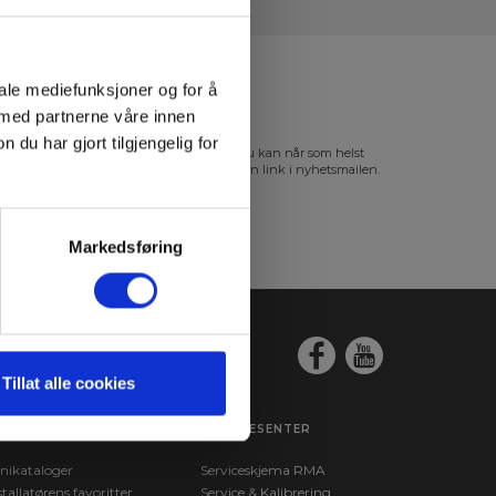
iale mediefunksjoner og for å
 med partnerne våre innen
u har gjort tilgjengelig for
s mer i vår
GDPR Personvernbeskyttelse
. Du kan når som helst
slutte abonnementet på nyhetsbrevet via en link i nyhetsmailen.
Markedsføring
Tillat alle cookies
EST BESØKT
SERVICESENTER
nikataloger
Serviceskjema RMA
stallatørens favoritter
Service & Kalibrering