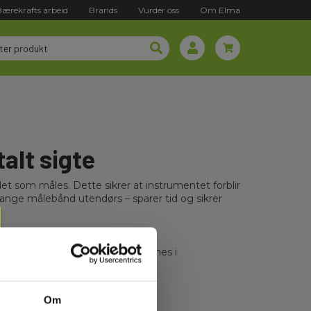
Bærekrafts arbeid
Brands
Vurder oss
Om Elma
alt sigte
t som måles. Dette sikrer at instrumentet forblir
 lange målebånd utendørs – sparer tid og sikrer
mange standardfunksjoner som finnes i
r som fasadehøyder,
Om