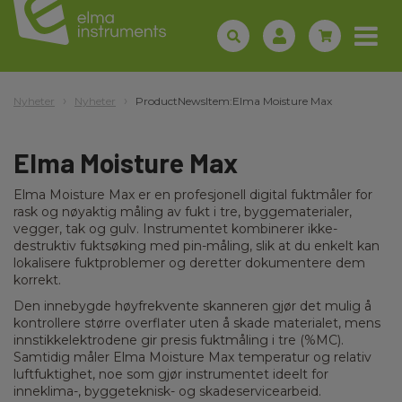
Nyheter
Nyheter
ProductNewsItem:Elma Moisture Max
Elma Moisture Max
Elma Moisture Max er en profesjonell digital fuktmåler for
rask og nøyaktig måling av fukt i tre, byggematerialer,
vegger, tak og gulv. Instrumentet kombinerer ikke-
destruktiv fuktsøking med pin-måling, slik at du enkelt kan
lokalisere fuktproblemer og deretter dokumentere dem
korrekt.
Den innebygde høyfrekvente skanneren gjør det mulig å
kontrollere større overflater uten å skade materialet, mens
innstikkelektrodene gir presis fuktmåling i tre (%MC).
Samtidig måler Elma Moisture Max temperatur og relativ
luftfuktighet, noe som gjør instrumentet ideelt for
inneklima-, byggeteknisk- og skadeservicearbeid.