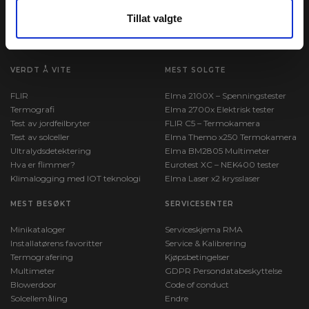
Org. nr. 935 507 065
Tillat valgte
M:
firma@elma-instruments.no​
VERDT Å VITE
MEST SOLGTE
FLIR
Elma 2100X – Spenningstester
Termografi
Elma 2700x Elektrisk tester
Test av jordfeilbryter
FLIR C5 – Termokamera
Test av solceller
Elma Themo x250 Termokamera
Ultralydsdetektering
Elma BM2805 Multimeter
Hva er flimmer?
Eurotest XC – NEK400 tester
Klimalogging med IOT teknologi
Elma Laser x2 krysslaser
MEST BESØKT
SERVICESENTER
Minikataloger
Serviceskjema RMA
Installatørens favoritter
Service & Kalibrering
Termografering
Kjøpsbetingelser
Multimeter
GDPR Persondatabeskyttelse
Blowerdoor
Code of conduct
Solcellemåling
Endre