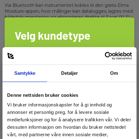
Via Bluetooth kan instrumentet kobles til den gratis Elma
Moisture-appen, hvor målinger kan datalogges, lagres med
bildedokumentasjon og eksporteres direkte til Excel (XLS) –
perfekt for rapportering, kvalitetssikring og dokumentasjon
overfor kunder og forsikringsselskaper.
Velg kundetype
Nøkkelfunksjoner
Fuktmåler med ikke-destruktiv skanning (REL) og
pin-måling
Privat
Bedrift
Måler fukt i tre og byggematerialer
Innebygd temperatur- og luftfuktighetsmåling
Farge-LCD med tydelig DRY / AT RISK / WET-
Samtykke
Detaljer
Om
indikasjon
Bluetooth-tilkobling til smarttelefon og nettbrett
App med datalogging, bildedokumentasjon og Excel-
eksport
Denne nettsiden bruker cookies
Robust design for profesjonell bruk
Vi bruker informasjonskapsler for å gi innhold og
Elma Moisture Max leveres med ekstern pin-probe, manual
annonser et personlig preg, for å levere sosiale
og veske for sikker oppbevaring.
mediefunksjoner og for å analysere trafikken vår. Vi deler
dessuten informasjon om hvordan du bruker nettstedet
vårt, med partnerne våre innen sosiale medier,