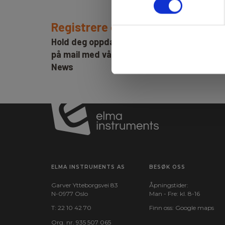
Registrere deg for nyhetsbrev!
Hold deg oppdatert og få de gode tilbude
på mail med våre ukentlige nyhetsbrev E-
News
ELMA INSTRUMENTS AS
BESØK OSS
Garver Ytteborgsvei 83
Åpningstider:
N-0977 Oslo
Man - Fre: kl. 8-16
T:
22 10 42 70
Finn oss:
Google maps
Org. nr. 935 507 065