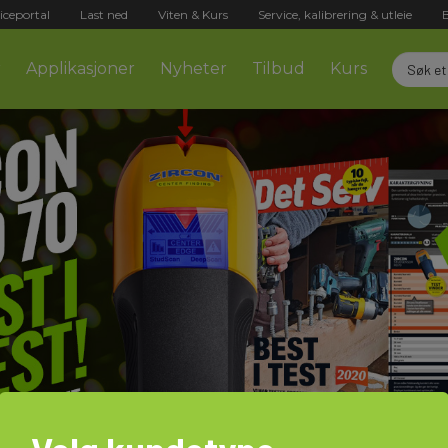
iceportal
Last ned
Viten & Kurs
Service, kalibrering & utleie
r
Applikasjoner
Nyheter
Tilbud
Kurs