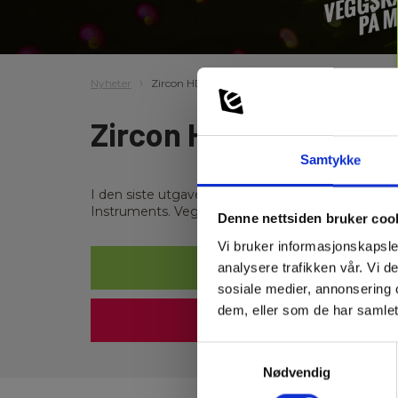
Nyheter
Zircon HD70
Zircon HD70 - best i t
Samtykke
I den siste utgaven av det anerkjente magasinet 
Instruments. Veggskannere er et uunnværlig verktø
Denne nettsiden bruker coo
Vi bruker informasjonskapsler
analysere trafikken vår. Vi 
sosiale medier, annonsering 
dem, eller som de har samlet
Samtykkevalg
Nødvendig