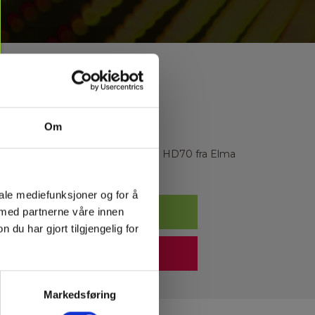
Om
ggskannerne. Testvinner var Zircon HD70 fra Elma
gen.
iale mediefunksjoner og for å
 med partnerne våre innen
u har gjort tilgjengelig for
Markedsføring