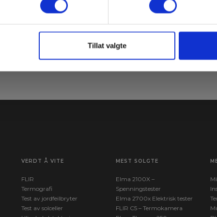
ne
Le
Tillat valgte
Meld meg på
av
VERDT Å VITE
MEST SOLGTE
M
FLIR
Elma 2100X –
Mi
Termografi
Spenningstester
In
Test av jordfeilbryter
Elma 2700x Elektrisk tester
Te
Test av solceller
FLIR C5 – Termokamera
Mu