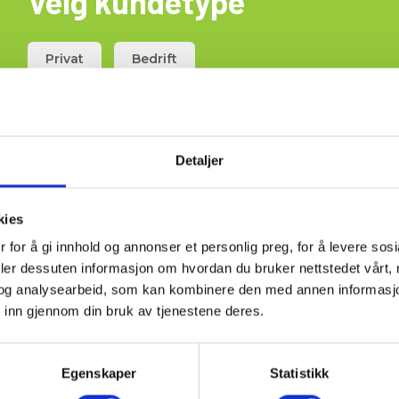
Velg kundetype
Privat
Bedrift
est
Detaljer
Do It Yourself, er det en stor gruppetest av alle de ledende ve
y når det gjelder å finne lektere, stendere, rør og kabler i veg
kies
 for å gi innhold og annonser et personlig preg, for å levere sos
deler dessuten informasjon om hvordan du bruker nettstedet vårt,
og analysearbeid, som kan kombinere den med annen informasjon d
 inn gjennom din bruk av tjenestene deres.
Egenskaper
Statistikk